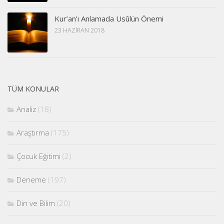
Kur’an’ı Anlamada Usûlün Önemi
23 HAZIRAN 2018
TÜM KONULAR
Analiz
(18)
Araştırma
(175)
Çocuk Eğitimi
(2)
Deneme
(197)
Din ve Bilim
(20)