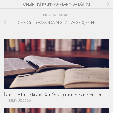
ONBİRİNCİ KALKINMA PLANI’NDA EĞİTİM
PREVIOUS STORY
ÖMER (r.a.) HAKKINDA ALGILAR VE GERÇEKLER
İslam – Bilim İlişkisine Dair Önyargıların Eleştirel Analizi
11 TEMMUZ 2026