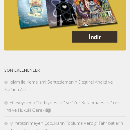
SON EKLENENLER
İslâm ile Kemalizmi Sentezlemenin Eleştirel Analizi ve
Kur’ana Arzı
Ebeveynlerin “Terbiye Hakkı” ve “Zor Kullanma Hakkı” nın
İlmi ve Hukuki Gerekliliği
İyi Yetiştirilmeyen Çocukların Topluma Verdiği Tahribatların