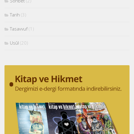
Sohbet
(2)
Tarih
(3)
Tasavvuf
(1)
Usûl
(20)