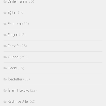
Dinler Tarihi
(35)
Eğitim
(16)
Ekonomi
(62)
Eleştiri
(12)
Felsefe
(25)
Güncel
(292)
Hadis
(15)
İbadetler
(66)
İslam Hukuku
(22)
Kadın ve Aile
(52)