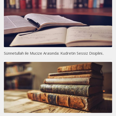
Sünnetullah ile Mucize Arasında: Kudretin Sessiz Disiplini..