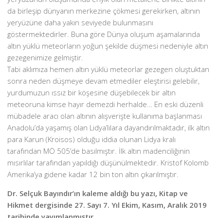
da birleşip dünyanın merkezine çökmesi gerekirken, altının
yeryüzüne daha yakın seviyede bulunmasını
göstermektedirler. Buna göre Dünya oluşum aşamalarında
altın yüklü meteorların yoğun şekilde düşmesi nedeniyle altın
gezegenimize gelmiştir.
Tabi aklımıza hemen altın yüklü meteorlar gezegen oluştuktan
sonra neden düşmeye devam etmediler eleştirisi gelebilir,
yurdumuzun ıssız bir köşesine düşebilecek bir altın
meteoruna kimse hayır demezdi herhalde… En eski düzenli
mübadele aracı olan altının alışverişte kullanıma başlanması
Anadolu’da yaşamış olan Lidya’lılara dayandırılmaktadır, ilk altın
para Karun (Kroisos) olduğu iddia olunan Lidya kralı
tarafından MÖ 505’de basılmıştır. İlk altın madenciliğinin
mısırlılar tarafından yapıldığı düşünülmektedir. Kristof Kolomb
Amerika’ya gidene kadar 12 bin ton altın çıkarılmıştır.
Dr. Selçuk Bayındır’ın kaleme aldığı bu yazı, Kitap ve
Hikmet dergisinde 27. Sayı 7. Yıl Ekim, Kasım, Aralık 2019
tarihinde yayımlanmıştır.