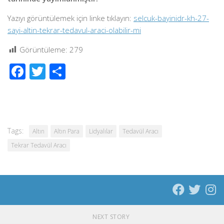
Yazıyı görüntülemek için linke tıklayın:
selcuk-bayinidr-kh-27-
sayi-altin-tekrar-tedavul-araci-olabilir-mi
Görüntüleme:
279
Facebook
Twitter
Share
Tags:
Altın
Altın Para
Lidyalılar
Tedavül Aracı
Tekrar Tedavül Aracı
NEXT STORY