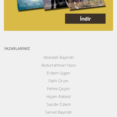
YAZARLARIMIZ
Abdullah Bayındır
Abdurrahman Yazıcı
Erdem Uygan
Fatih Orum
Fehmi Çeçen
Hişam Alabed
Sacide Özlem
Servet Bayındır