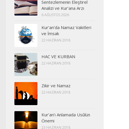
Sentezlemenin Eleştirel
Analizi ve Kur’ana Arzı
6 AĞUSTOS 2026
Kur’an’da Namaz Vakitleri
ve İmsak
22 HAZIRAN 2018
HAC VE KURBAN
22 HAZIRAN 2018
Zikir ve Namaz
22 HAZIRAN 2018
Kur’an’ı Anlamada Usûlün
Önemi
23 HAZIRAN 2018