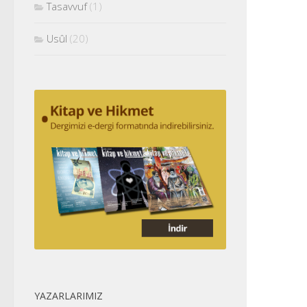
Tasavvuf
(1)
Usûl
(20)
YAZARLARIMIZ