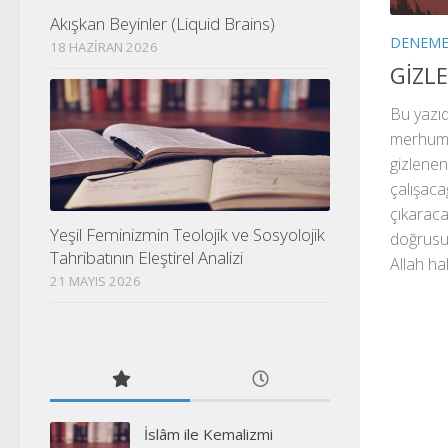
Akışkan Beyinler (Liquid Brains)
DENEM
18 HAZIRAN 2026
GİZL
Bu yazıda
merhum 
gizlenen
çalışaca
çıkaraca
Yeşil Feminizmin Teolojik ve Sosyolojik
doğrusuy
Tahribatının Eleştirel Analizi
Allah ha
21 MAYIS 2026
İslâm ile Kemalizmi