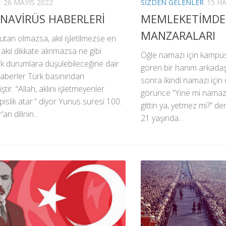
E
26 MAYIS 2022
SIZDEN GELENLER
15 H
NAVİRÜS HABERLERİ
MEMLEKETİMDE
MANZARALARI
utan olmazsa, akıl işletilmezse en
akıl dikkate alınmazsa ne gibi
Öğle namazı için kampüs
ik durumlara düşülebileceğine dair
gören bir hanım arkadaş
 haberler Türk basınından
sonra ikindi namazı için 
tir. “Allah, aklını işletmeyenler
görünce “Yine mi namaz
pislik atar.” diyor Yunus suresi 100.
gittin ya, yetmez mi?” d
’an dilinin...
21 yaşında...