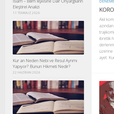
İslam – Bilim İlişkisine Dair Önyargıların
DENEM
Eleştirel Analizi
KORO
11 TEMMUZ 2026
Akıl kom
azından 
trajikom
ibretlik
derlenmiş
üzerine 
ayet. Kur
Kur an Neden Nebi ve Resul Ayrımı
Yapıyor? Bunun Hikmeti Nedir?
22 HAZIRAN 2026