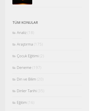
TÜM KONULAR
Analiz
(18)
Araştırma
(175)
Çocuk Eğitimi
(2)
Deneme
(197)
Din ve Bilim
(20)
Dinler Tarihi
(35)
Eğitim
(16)