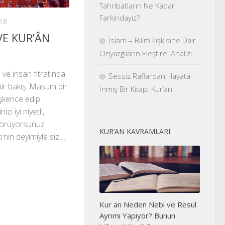
Tahribatların Ne Kadar
Farkındayız?
18
VE KUR’ÂN
İslam – Bilim İlişkisine Dair
Önyargıların Eleştirel Analizi
e insan fıtratında
Sessiz Raflardan Hayata
bir bakış. Masum bir
İnmiş Bir Kitap: Kur’an
 İşkence edip
zi iyi niyetli,
 görüyorsunuz
KUR’AN KAVRAMLARI
nin deyimiyle sizi...
Kur an Neden Nebi ve Resul
Ayrımı Yapıyor? Bunun