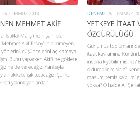
E
26 TEMMUZ 2018
DENEME
26 TEMMUZ 20
ENEN MEHMET AKİF
YETKEYE İTAAT 
ÖZGÜRÜLÜĞÜ
, İstiklâl Marşı’mızın şairi olan
Mehmet Akif Ersoy’un bilinmeyen,
Günümüz toplumlarında v
 yönlerini, düşüncelerini açıklamaya
itaat kavramına Kur’ânî 
ğım. Bunu yaparken Akif’i ne göklere
insana kıyabilir misiniz?
ğız ne de yereceğiz. Yanlışıyla
öldürebilir misiniz? Kendini
la hakikate ışık tutacağız. Çünkü
masum, temiz kalpli mi
kikati yalanlayanlardan...
yoksa? O halde Ali Şeriati’