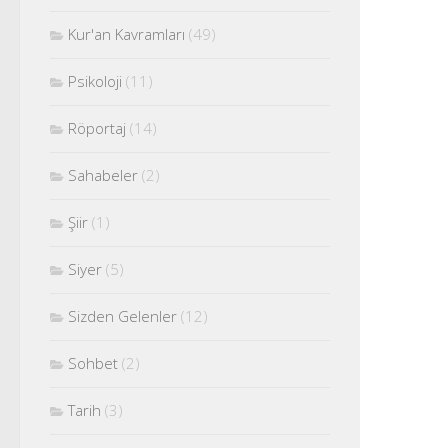
Kur'an Kavramları
(49)
Psikoloji
(11)
Röportaj
(14)
Sahabeler
(2)
Şiir
(1)
Siyer
(5)
Sizden Gelenler
(12)
Sohbet
(2)
Tarih
(3)