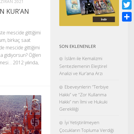
AZIRAN 2021
Face
N KUR’AN
Twitt
Shar
te mescide gittiğimi
ım, birkaç saat
SON EKLENENLER
de mescide gittiğimi
a gidiyorsun? Öğlen
İslâm ile Kemalizmi
emesi… 2012 yılında,
Sentezlemenin Eleştirel
Analizi ve Kur’ana Arzı
Ebeveynlerin “Terbiye
Hakkı” ve “Zor Kullanma
Hakkı” nın İlmi ve Hukuki
Gerekliliği
İyi Yetiştirilmeyen
Çocukların Topluma Verdiği