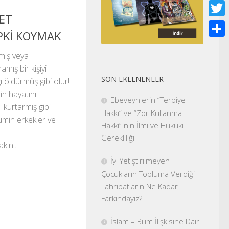
Face
NET
Twitt
PKİ KOYMAK
Shar
miş veya
mış bir kişiyi
SON EKLENENLER
ı öldürmüş gibi olur!
in hayatını
Ebeveynlerin “Terbiye
ı kurtarmış gibi
Hakkı” ve “Zor Kullanma
ümin erkekler ve
Hakkı” nın İlmi ve Hukuki
Gerekliliği
akın...
İyi Yetiştirilmeyen
Çocukların Topluma Verdiği
Tahribatların Ne Kadar
Farkındayız?
İslam – Bilim İlişkisine Dair