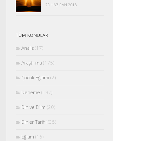
23 HAZIRAN 2018
TÜM KONULAR
Analiz
(17)
Araştırma
(175)
Çocuk Eğitimi
(2)
Deneme
(197)
Din ve Bilim
(20)
Dinler Tarihi
(35)
Eğitim
(16)