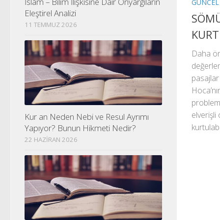
İslam – Bilim İlişkisine Dair Önyargıların
GÜNCEL
Eleştirel Analizi
SÖMÜ
11 TEMMUZ 2026
KURT
Daha önc
değerlen
pasajlar
Hoca’nın
problem
elverişl
Kur an Neden Nebi ve Resul Ayrımı
kurtulabi
Yapıyor? Bunun Hikmeti Nedir?
22 HAZIRAN 2026