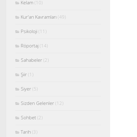
Kelam
(10)
Kur'an Kavramları
(49)
Psikoloji
(11)
Röportaj
(14)
Sahabeler
(2)
Şiir
(1)
Siyer
(5)
Sizden Gelenler
(12)
Sohbet
(2)
Tarih
(3)