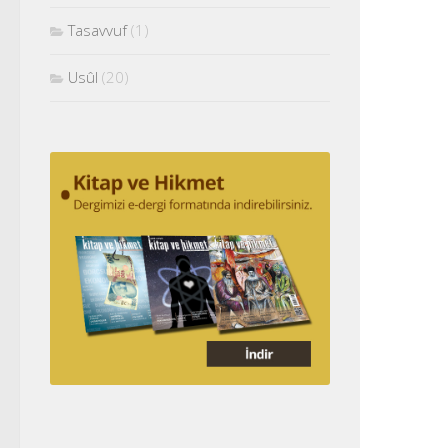
Tasavvuf
(1)
Usûl
(20)