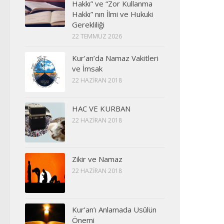
Hakkı” ve “Zor Kullanma
Hakkı” nın İlmi ve Hukuki
Gerekliliği
22 TEMMUZ 2026
Kur’an’da Namaz Vakitleri
ve İmsak
22 HAZIRAN 2018
HAC VE KURBAN
22 HAZIRAN 2018
Zikir ve Namaz
22 HAZIRAN 2018
Kur’an’ı Anlamada Usûlün
Önemi