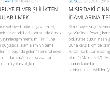
/
TARIH
30 NISAN 2019
GÜNCEL
28 ŞUBAT 2019
RÜYE ELVERİŞLİLİKTEN
MISIR’DAKİ CİN
ULABİLMEK
İDAMLARINA TE
e şahsiyeti, hâtıratı, gözlemleri,
Kim cinayet suçu işleme
dirme ve tahlilleri konusunda örnek
yeryüzünde fesat çıkarma
 yayımladığım merhum Fikri Tuna
öldürürse bütün insanlığ
 bu yazıda İslam âleminin temel
Buna karşılık kim de birin
lerinin başında gelen “sömürülmeye
kurtarırsa bütün insanlığ
i olma durumu”na ve bu zaaftan
olur…” (Mâide 5:32). “M
lmenin yoluna ilişkin...
mümin kadınlar
birbirlerinin velisidirler (y