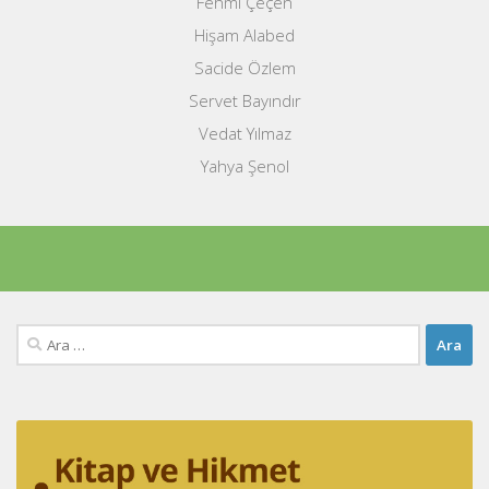
Fehmi Çeçen
Hişam Alabed
Sacide Özlem
Servet Bayındır
Vedat Yılmaz
Yahya Şenol
Arama: