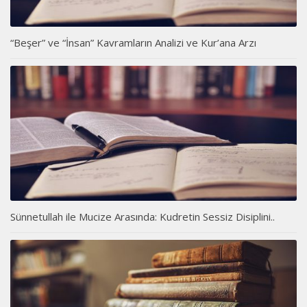
“Beşer” ve “İnsan” Kavramların Analizi ve Kur’ana Arzı
Sünnetullah ile Mucize Arasında: Kudretin Sessiz Disiplini..