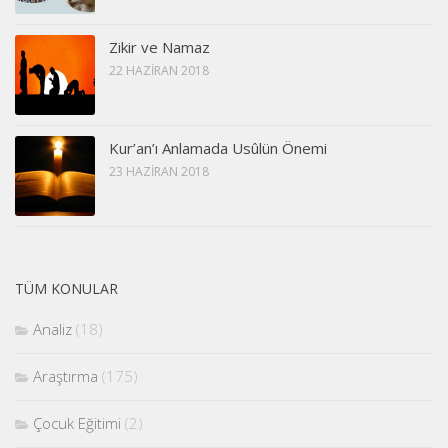
Zikir ve Namaz
22 HAZIRAN 2018
Kur’an’ı Anlamada Usûlün Önemi
23 HAZIRAN 2018
TÜM KONULAR
Analiz
(18)
Araştırma
(175)
Çocuk Eğitimi
(2)