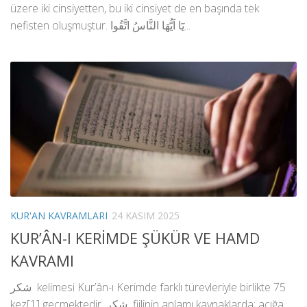
üzere iki cinsiyetten, bu iki cinsiyet de en başında tek
nefisten oluşmuştur. يَٓا اَيُّهَا النَّاسُ اتَّقُوا...
KUR'AN KAVRAMLARI
24 KASIM 2025
KUR’ÂN-I KERİMDE ŞÜKÜR VE HAMD
KAVRAMI
شكر kelimesi Kur’ân-ı Kerimde farklı türevleriyle birlikte 75
kez[1] geçmektedir. شكر fiilinin anlamı kaynaklarda; açığa