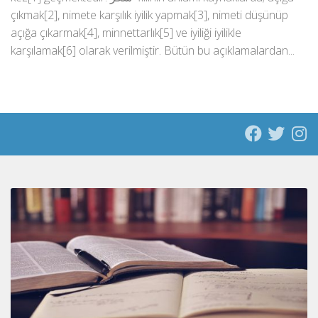
çıkmak[2], nimete karşılık iyilik yapmak[3], nimeti düşünüp
açığa çıkarmak[4], minnettarlık[5] ve iyiliği iyilikle
karşılamak[6] olarak verilmiştir. Bütün bu açıklamalardan...