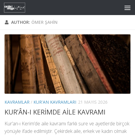
Skip to content
AUTHOR:
ÖMER ŞAHIN
KAVRAMLAR
/
KUR'AN KAVRAMLARI
21 MAYIS 2026
KUR’ÂN-I KERİMDE AİLE KAVRAMI
Kur’an-ı Kerim’de aile kavramı farklı sure ve ayetlerde birçok
yönüyle ifade edilmiştir. Çekirdek aile, erkek ve kadın olmak