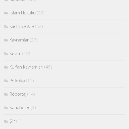
İslam Hukuku
(22)
Kadın ve Aile
(52)
Kavramlar
(26)
Kelam
(10)
Kur'an Kavramları
(49)
Psikoloji
(11)
Röportaj
(14)
Sahabeler
(2)
Şiir
(1)