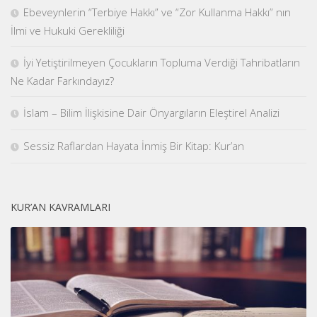
Ebeveynlerin “Terbiye Hakkı” ve “Zor Kullanma Hakkı” nın
İlmi ve Hukuki Gerekliliği
İyi Yetiştirilmeyen Çocukların Topluma Verdiği Tahribatların
Ne Kadar Farkındayız?
İslam – Bilim İlişkisine Dair Önyargıların Eleştirel Analizi
Sessiz Raflardan Hayata İnmiş Bir Kitap: Kur’an
KUR’AN KAVRAMLARI