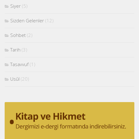
Siyer
(5)
Sizden Gelenler
(12)
Sohbet
(2)
Tarih
(3)
Tasavvuf
(1)
Usûl
(20)