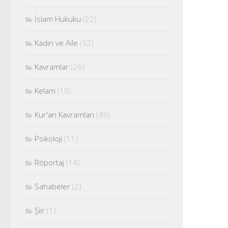
İslam Hukuku
(22)
Kadın ve Aile
(52)
Kavramlar
(26)
Kelam
(10)
Kur'an Kavramları
(49)
Psikoloji
(11)
Röportaj
(14)
Sahabeler
(2)
Şiir
(1)