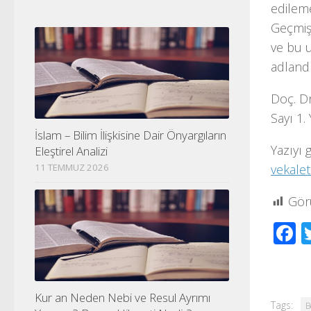
edileme
Geçmiş
ve bu 
adlandı
Doç. Dr
Sayı 1.
İslam – Bilim İlişkisine Dair Önyargıların
Yazıyı 
Eleştirel Analizi
vekalet
11 TEMMUZ 2026
Gör
F
Kur an Neden Nebi ve Resul Ayrımı
Tags:
B