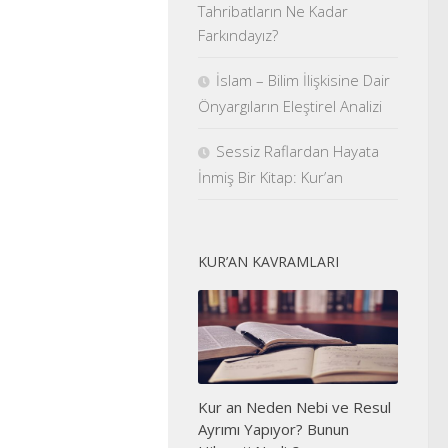
Tahribatların Ne Kadar
Farkındayız?
İslam – Bilim İlişkisine Dair
Önyargıların Eleştirel Analizi
Sessiz Raflardan Hayata
İnmiş Bir Kitap: Kur’an
KUR’AN KAVRAMLARI
Kur an Neden Nebi ve Resul
Ayrımı Yapıyor? Bunun