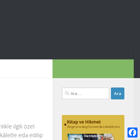
Arama:
le ilgili özel
âletle eda edilip