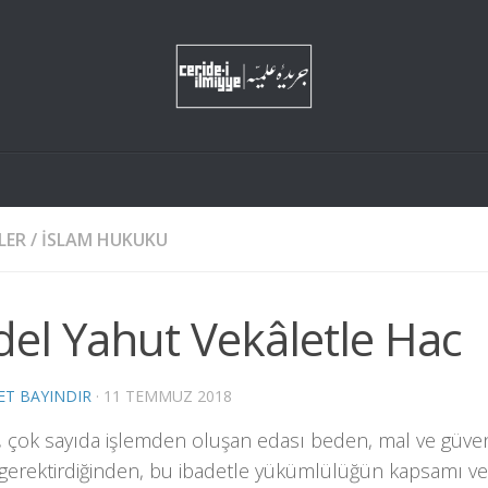
LER
/
İSLAM HUKUKU
el Yahut Vekâletle Hac
ET BAYINDIR
·
11 TEMMUZ 2018
 çok sayıda işlemden oluşan edası beden, mal ve güvenlik
 gerektirdiğinden, bu ibadetle yükümlülüğün kapsamı vek