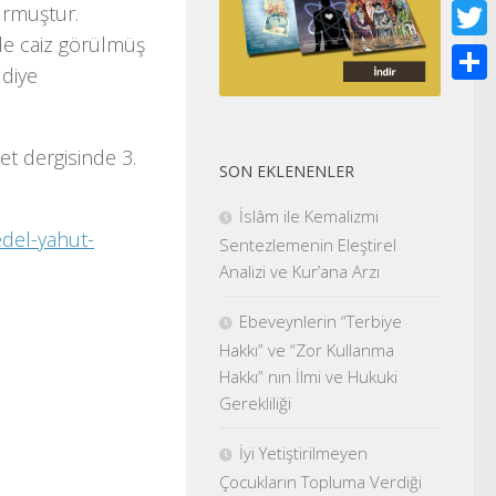
Face
urmuştur.
e caiz görülmüş
Twitt
 diye
Shar
et dergisinde 3.
SON EKLENENLER
İslâm ile Kemalizmi
edel-yahut-
Sentezlemenin Eleştirel
Analizi ve Kur’ana Arzı
Ebeveynlerin “Terbiye
Hakkı” ve “Zor Kullanma
Hakkı” nın İlmi ve Hukuki
Gerekliliği
İyi Yetiştirilmeyen
Çocukların Topluma Verdiği