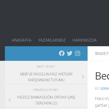
Skip to content
ANASAYFA
YAZARLARIMIZ
HAKKIMIZDA
İBADET
NEXT STORY
Bed
NEBÎ VE RASÛLÜN FAİZ AYETLERİ
KARŞISINDAKİ TUTUMU
BY
SERV
PREVIOUS STORY
FAİZSİZ BANKACILIĞIN ORTAYA ÇIKIŞ
Haccın,
SERÜVENİ (2)
şartlar