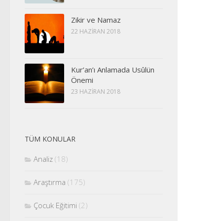
Zikir ve Namaz
22 HAZIRAN 2018
Kur’an’ı Anlamada Usûlün
Önemi
23 HAZIRAN 2018
TÜM KONULAR
Analiz
(18)
Araştırma
(175)
Çocuk Eğitimi
(2)