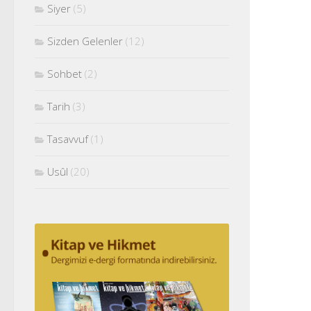
Siyer
(5)
Sizden Gelenler
(12)
Sohbet
(2)
Tarih
(3)
Tasavvuf
(1)
Usûl
(20)