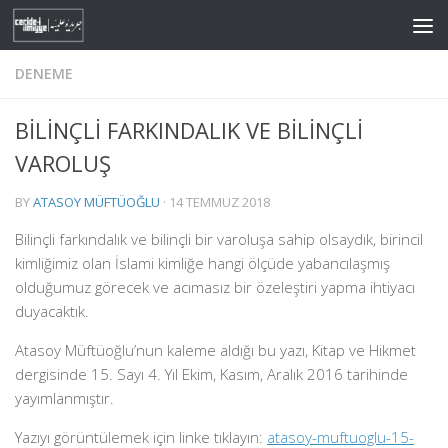
Skip to content
DENEME
BİLİNÇLİ FARKINDALIK VE BİLİNÇLİ
VAROLUŞ
BY
ATASOY MÜFTÜOĞLU
·
14 TEMMUZ 2018
Bilinçli farkındalık ve bilinçli bir varoluşa sahip olsaydık, birincil
kimliğimiz olan İslami kimliğe hangi ölçüde yabancılaşmış
olduğumuz görecek ve acımasız bir özeleştiri yapma ihtiyacı
duyacaktık.
Atasoy Müftüoğlu’nun kaleme aldığı bu yazı, Kitap ve Hikmet
dergisinde 15. Sayı 4. Yıl Ekim, Kasım, Aralık 2016 tarihinde
yayımlanmıştır.
Yazıyı görüntülemek için linke tıklayın:
atasoy-muftuoglu-15-