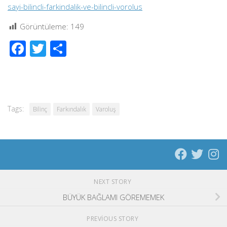
sayi-bilincli-farkindalik-ve-bilincli-vorolus
Görüntüleme:
149
Facebook
Twitter
Share
Tags:
Bilinç
Farkındalık
Varoluş
NEXT STORY
BÜYÜK BAĞLAMI GÖREMEMEK
PREVIOUS STORY