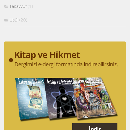
Tasavvuf
(1)
Usûl
(20)