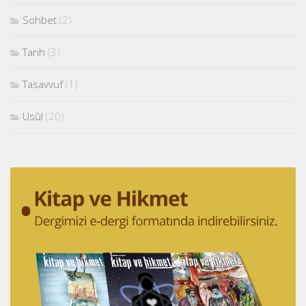
Sohbet
(2)
Tarih
(3)
Tasavvuf
(1)
Usûl
(20)