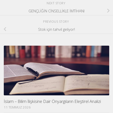
NEXT STORY
GENÇLİĞİN CİNSELLİKLE İMTİHANI
PREVIOUS STORY
Stok için tahvil geliyor!
İslam – Bilim İlişkisine Dair Önyargıların Eleştirel Analizi
11 TEMMUZ 2026