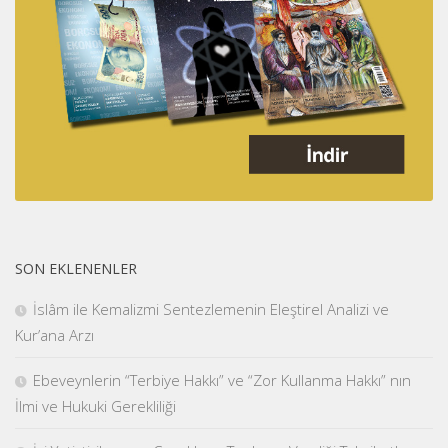
SON EKLENENLER
İslâm ile Kemalizmi Sentezlemenin Eleştirel Analizi ve
Kur’ana Arzı
Ebeveynlerin “Terbiye Hakkı” ve “Zor Kullanma Hakkı” nın
İlmi ve Hukuki Gerekliliği