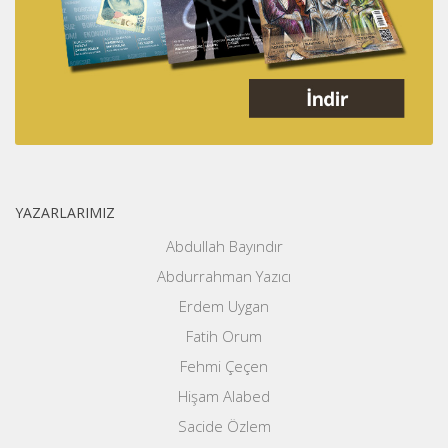
YAZARLARIMIZ
Abdullah Bayındır
Abdurrahman Yazıcı
Erdem Uygan
Fatih Orum
Fehmi Çeçen
Hişam Alabed
Sacide Özlem