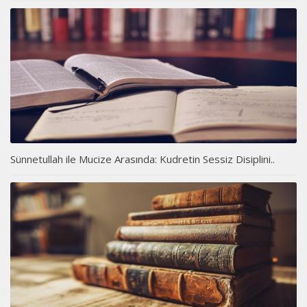
Sünnetullah ile Mucize Arasında: Kudretin Sessiz Disiplini..