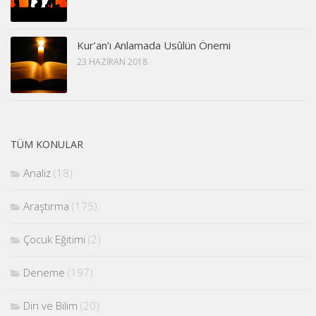
Kur’an’ı Anlamada Usûlün Önemi
23 HAZIRAN 2018
TÜM KONULAR
Analiz
(18)
Araştırma
(175)
Çocuk Eğitimi
(2)
Deneme
(197)
Din ve Bilim
(20)