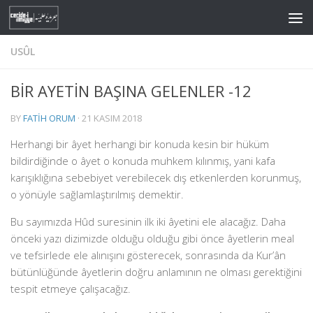
Skip to content
USÛL
BİR AYETİN BAŞINA GELENLER -12
BY
FATIH ORUM
·
21 KASIM 2018
Herhangi bir âyet herhangi bir konuda kesin bir hüküm
bildirdiğinde o âyet o konuda muhkem kılınmış, yani kafa
karışıklığına sebebiyet verebilecek dış etkenlerden korunmuş,
o yönüyle sağlamlaştırılmış demektir.
Bu sayımızda Hûd suresinin ilk iki âyetini ele alacağız. Daha
önceki yazı dizimizde olduğu olduğu gibi önce âyetlerin meal
ve tefsirlede ele alınışını gösterecek, sonrasında da Kur’ân
bütünlüğünde âyetlerin doğru anlamının ne olması gerektiğini
tespit etmeye çalışacağız.