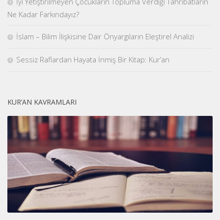
İyi Yetiştirilmeyen Çocukların Topluma Verdiği Tahribatların
Ne Kadar Farkındayız?
İslam – Bilim İlişkisine Dair Önyargıların Eleştirel Analizi
Sessiz Raflardan Hayata İnmiş Bir Kitap: Kur’an
KUR’AN KAVRAMLARI