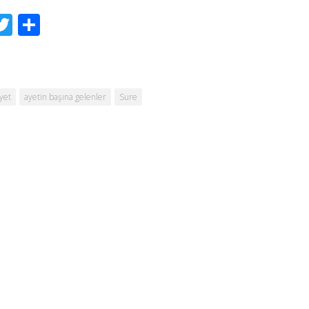
acebook
Twitter
Share
yet
ayetin başına gelenler
Sure