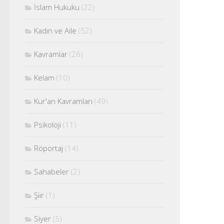
İslam Hukuku
(22)
Kadın ve Aile
(52)
Kavramlar
(26)
Kelam
(10)
Kur'an Kavramları
(49)
Psikoloji
(11)
Röportaj
(14)
Sahabeler
(2)
Şiir
(1)
Siyer
(5)