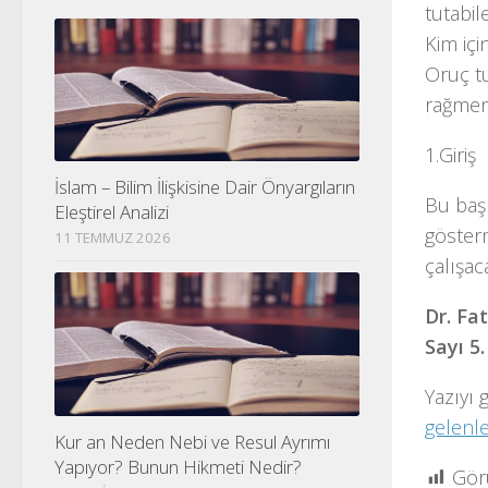
tutabil
Kim içi
Oruç tu
rağmen)
1.Giriş
İslam – Bilim İlişkisine Dair Önyargıların
Bu başl
Eleştirel Analizi
göster
11 TEMMUZ 2026
çalışac
Dr. Fa
Sayı 5
Yazıyı 
gelenl
Kur an Neden Nebi ve Resul Ayrımı
Yapıyor? Bunun Hikmeti Nedir?
Gör