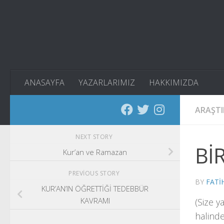
Skip to content
ANASAYFA
YAZARLARIMIZ
HAKKIMIZDA
ARAŞT
NEXT STORY
Bİ
Kur’an ve Ramazan
PREVIOUS STORY
BY
FATI
KUR’AN’IN ÖĞRETTİĞİ TEDEBBÜR
KAVRAMI
(Size y
halinde