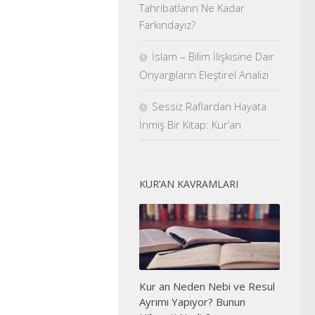
Tahribatların Ne Kadar
Farkındayız?
İslam – Bilim İlişkisine Dair
Önyargıların Eleştirel Analizi
Sessiz Raflardan Hayata
İnmiş Bir Kitap: Kur’an
KUR’AN KAVRAMLARI
Kur an Neden Nebi ve Resul
Ayrımı Yapıyor? Bunun