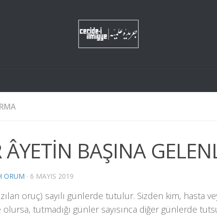
IRMA
R ÂYETİN BAŞINA GELEN
H ORUM
·
6 MAYIS 2019
azılan oruç) sayılı günlerde tutulur. Sizden kim, hasta v
 olursa, tutmadığı günler sayısınca diğer günlerde tut