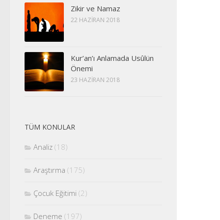
Zikir ve Namaz
22 HAZIRAN 2018
Kur’an’ı Anlamada Usûlün
Önemi
23 HAZIRAN 2018
TÜM KONULAR
Analiz
(18)
Araştırma
(175)
Çocuk Eğitimi
(2)
Deneme
(197)