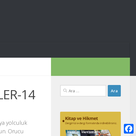
Arama:
LER-14
eya yolculuk
sun. Orucu