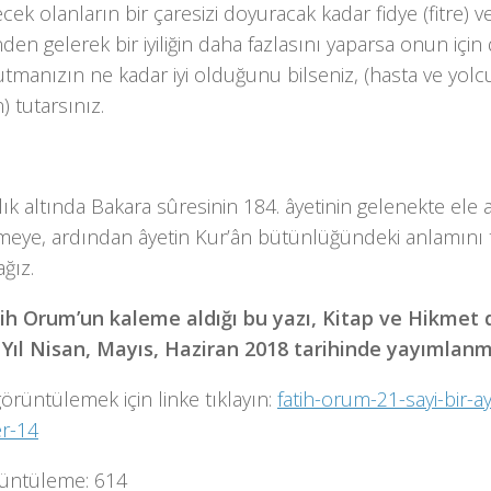
ecek olanların bir çaresizi doyuracak kadar fidye (fitre) v
nden gelerek bir iyiliğin daha fazlasını yaparsa onun için d
tmanızın ne kadar iyi olduğunu bilseniz, (hasta ve yol
 tutarsınız.
ık altında Bakara sûresinin 184. âyetinin gelenekte ele al
meye, ardından âyetin Kur’ân bütünlüğündeki anlamını 
ağız.
tih Orum’un kaleme aldığı bu yazı, Kitap ve Hikmet 
. Yıl Nisan, Mayıs, Haziran 2018 tarihinde yayımlanmı
görüntülemek için linke tıklayın:
fatih-orum-21-sayi-bir-a
er-14
üntüleme:
614