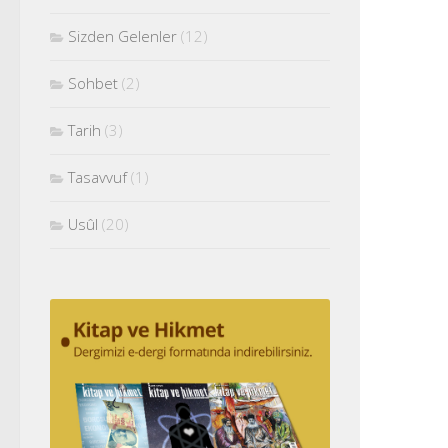
Sizden Gelenler
(12)
Sohbet
(2)
Tarih
(3)
Tasavvuf
(1)
Usûl
(20)