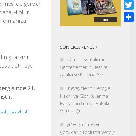
Face
ermesi de gerekir.
aha iyi olur.
Twitt
cu olmanıza
Shar
SON EKLENENLER
ınış tarzını
İslâm ile Kemalizmi
tespit etmeye
Sentezlemenin Eleştirel
Analizi ve Kur’ana Arzı
dergisinde 21.
Ebeveynlerin “Terbiye
Hakkı” ve “Zor Kullanma
ştır.
Hakkı” nın İlmi ve Hukuki
yetin-basina-
Gerekliliği
İyi Yetiştirilmeyen
Çocukların Topluma Verdiği