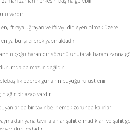
a zaman zaman herkesin başına gelebilir
utu vardır
eden, iftiraya uğrayan ve iftirayı dinleyen olmak üzere
eden ya bu işi bilerek yapmaktadır
zannın çoğu haramdır sözünü unutarak haram zanna g
i durumda da mazur değildir
a elebaşılık ederek günahın büyüğünü üstlenir
çin ağır bir azap vardır
ı duyanlar da bir tavır belirlemek zorunda kalırlar
ı yaymaktan yana tavır alanlar şahit olmadıkları ve şahit g
ayıyor durumdadır