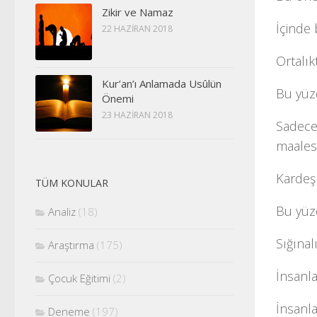
Zikir ve Namaz
İçinde
22 HAZIRAN 2018
Ortalıkt
Kur’an’ı Anlamada Usûlün
Bu yüz
Önemi
23 HAZIRAN 2018
Sadece
maales
Kardeşl
TÜM KONULAR
Bu yü
Analiz
(18)
Sığınal
Araştırma
(175)
İnsanl
Çocuk Eğitimi
(2)
İnsanla
Deneme
(197)