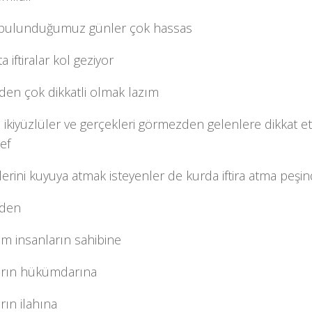
 bulunduğumuz günler çok hassas
a iftiralar kol geziyor
den çok dikkatli olmak lazım
 ikiyüzlüler ve gerçekleri görmezden gelenlere dikkat 
ef
erini kuyuya atmak isteyenler de kurda iftira atma peşi
zden
ım insanların sahibine
arın hükümdarına
rın ilahına