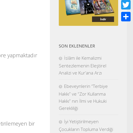
Face
Twitt
Shar
SON EKLENENLER
öre yapmaktadır
İslâm ile Kemalizmi
Sentezlemenin Eleştirel
Analizi ve Kur’ana Arzı
Ebeveynlerin “Terbiye
Hakkı” ve “Zor Kullanma
Hakkı” nın İlmi ve Hukuki
Gerekliliği
İyi Yetiştirilmeyen
etirilemeyen bir
Çocukların Topluma Verdiği