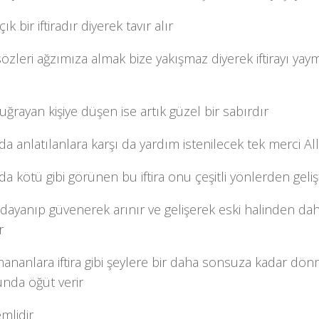
k bir iftiradır diyerek tavır alır
özleri ağzımıza almak bize yakışmaz diyerek iftirayı ya
a uğrayan kişiye düşen ise artık güzel bir sabırdır
a anlatılanlara karşı da yardım istenilecek tek merci All
a kötü gibi görünen bu iftira onu çeşitli yönlerden gelişt
 dayanıp güvenerek arınır ve gelişerek eski halinden da
r
inananlara iftira gibi şeylere bir daha sonsuza kadar dö
nda öğüt verir
mlidir