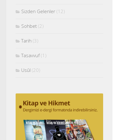
Sizden Gelenler
(12)
Sohbet
(2)
Tarih
(3)
Tasavvuf
(1)
Usûl
(20)