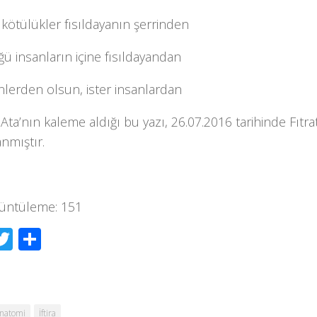
 kötülükler fısıldayanın şerrinden
ü insanların içine fısıldayandan
inlerden olsun, ister insanlardan
ta’nın kaleme aldığı bu yazı, 26.07.2016 tarihinde Fıtra
nmıştır.
üntüleme:
151
acebook
Twitter
Share
natomi
İftira