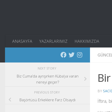
Skip to content
ANASAYFA
YAZARLARIMIZ
HAKKIMIZDA
GÜNCE
NEXT STORY
Bir
Biz Cuma’da ayrışırken Küba’ya varan
nereyi geçer?
BY
SACI
PREVIOUS STORY
Başörtüsü Erkeklere Farz Olsaydı
İftira,