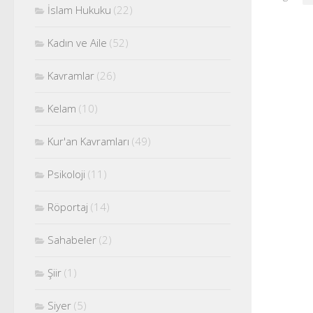
İslam Hukuku
(22)
Kadın ve Aile
(52)
Kavramlar
(26)
Kelam
(10)
Kur'an Kavramları
(49)
Psikoloji
(11)
Röportaj
(14)
Sahabeler
(2)
Şiir
(1)
Siyer
(5)