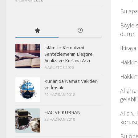
21 MAYIS 2026
Bu apaçı
Böyle s
durur
İftiray
İslâm ile Kemalizmi
Sentezlemenin Eleştirel
Analizi ve Kur’ana Arzı
Hakkınd
6 AĞUSTOS 2026
Hakkınd
Kur’an’da Namaz Vakitleri
ve İmsak
Allah’a
22 HAZIRAN 2018
gelebili
HAC VE KURBAN
Allah, 
22 HAZIRAN 2018
konusu
Bu öne