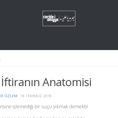
L
 İftiranın Anatomisi
DE ÖZLEM
·
18 TEMMUZ 2018
 birisine işlemediği bir suçu yıkmak demektir