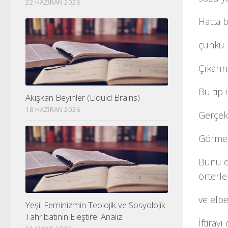
22 HAZIRAN 2026
Hatta b
çünkü b
Çıkarı
Bu tip 
Akışkan Beyinler (Liquid Brains)
18 HAZIRAN 2026
Gerçek
Görmezd
Bunu da
örterle
ve elbe
Yeşil Feminizmin Teolojik ve Sosyolojik
Tahribatının Eleştirel Analizi
İftiray