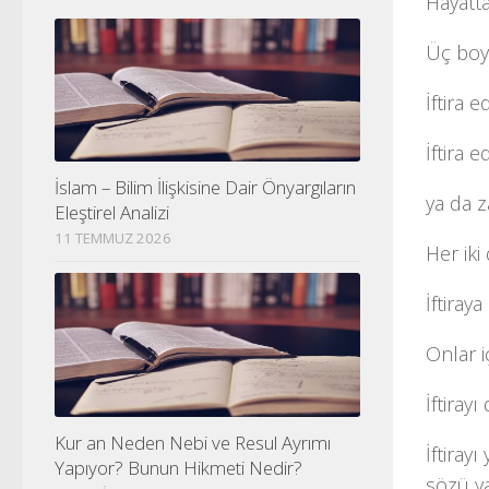
Hayatt
Üç boy
İftira 
İftira 
İslam – Bilim İlişkisine Dair Önyargıların
ya da 
Eleştirel Analizi
11 TEMMUZ 2026
Her ik
İftiray
Onlar i
İftiray
Kur an Neden Nebi ve Resul Ayrımı
İftiray
Yapıyor? Bunun Hikmeti Nedir?
sözü y