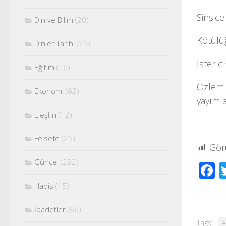
Sinsice
Din ve Bilim
(20)
Kötülüğ
Dinler Tarihi
(35)
İster c
Eğitim
(16)
Özlem A
Ekonomi
(62)
yayımla
Eleştiri
(12)
Felsefe
(25)
Gör
Güncel
(292)
F
Hadis
(15)
İbadetler
(66)
Tags:
A