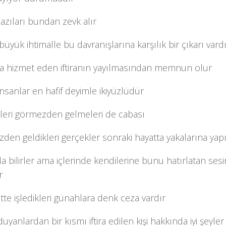
azıları bundan zevk alır
üyük ihtimalle bu davranışlarına karşılık bir çıkarı vard
na hizmet eden iftiranın yayılmasından memnun olur
insanlar en hafif deyimle ikiyüzlüdür
leri görmezden gelmeleri de cabası
en geldikleri gerçekler sonraki hayatta yakalarına yapı
 bilirler ama içlerinde kendilerine bunu hatırlatan sesi
r
tte işledikleri günahlara denk ceza vardır
ı duyanlardan bir kısmı iftira edilen kişi hakkında iyi şeyl