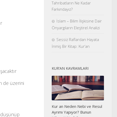
Tahribatların Ne Kadar
Farkındayız?
İslam – Bilim İlişkisine Dair
ır
Önyargıların Eleştirel Analizi
Sessiz Raflardan Hayata
İnmiş Bir Kitap: Kur’an
KUR’AN KAVRAMLARI
şacaktır
n de üzerini
Kur an Neden Nebi ve Resul
Ayrımı Yapıyor? Bunun
er düşünüp