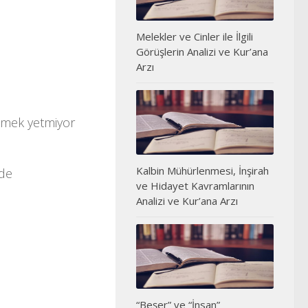
Melekler ve Cinler ile İlgili
Görüşlerin Analizi ve Kur’ana
Arzı
etmek yetmiyor
Kalbin Mühürlenmesi, İnşirah
nde
ve Hidayet Kavramlarının
Analizi ve Kur’ana Arzı
“Beşer” ve “İnsan”