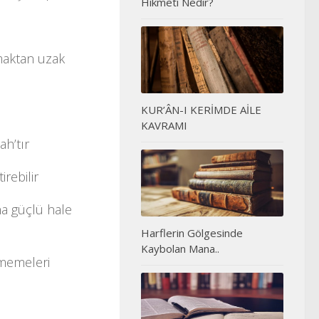
Hikmeti Nedir?
ymaktan uzak
KUR’ÂN-I KERİMDE AİLE
KAVRAMI
ah’tır
irebilir
ha güçlü hale
Harflerin Gölgesinde
Kaybolan Mana..
nmemeleri