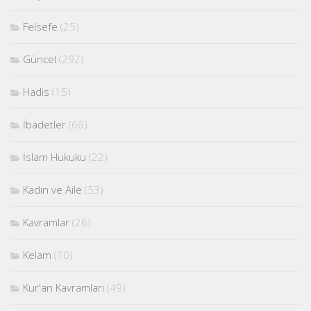
Felsefe
(25)
Güncel
(292)
Hadis
(15)
İbadetler
(66)
İslam Hukuku
(22)
Kadın ve Aile
(53)
Kavramlar
(26)
Kelam
(10)
Kur'an Kavramları
(49)