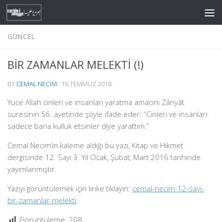
Skip to content
GÜNCEL
BİR ZAMANLAR MELEKTİ (!)
BY
CEMAL NECIM
·
16 TEMMUZ 2018
Yüce Allah cinleri ve insanları yaratma amacını Zâriyât
suresinin 56. ayetinde şöyle ifade eder: “Cinleri ve insanları
sadece bana kulluk etsinler diye yarattım.”
Cemal Necim’in kaleme aldığı bu yazı, Kitap ve Hikmet
dergisinde 12. Sayı 3. Yıl Ocak, Şubat, Mart 2016 tarihinde
yayımlanmıştır.
Yazıyı görüntülemek için linke tıklayın:
cemal-necim-12-sayi-
bir-zamanlar-melekti
Görüntüleme:
208