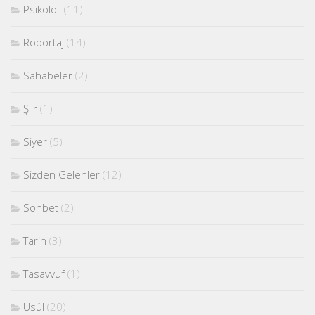
Psikoloji
(11)
Röportaj
(14)
Sahabeler
(2)
Şiir
(1)
Siyer
(5)
Sizden Gelenler
(12)
Sohbet
(2)
Tarih
(3)
Tasavvuf
(1)
Usûl
(20)