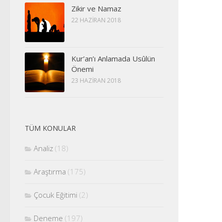
Zikir ve Namaz
22 HAZIRAN 2018
Kur’an’ı Anlamada Usûlün
Önemi
23 HAZIRAN 2018
TÜM KONULAR
Analiz
(18)
Araştırma
(175)
Çocuk Eğitimi
(2)
Deneme
(197)