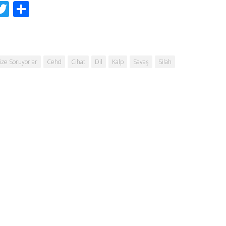
acebook
Twitter
Share
ize Soruyorlar
Cehd
Cihat
Dil
Kalp
Savaş
Silah