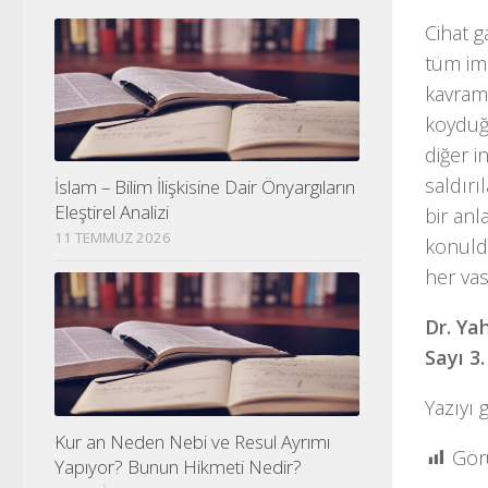
Cihat g
tüm im
kavramd
koyduğ
diğer i
saldır
İslam – Bilim İlişkisine Dair Önyargıların
Eleştirel Analizi
bir anl
11 TEMMUZ 2026
konul
her vas
Dr. Ya
Sayı 3
Yazıyı 
Kur an Neden Nebi ve Resul Ayrımı
Gör
Yapıyor? Bunun Hikmeti Nedir?