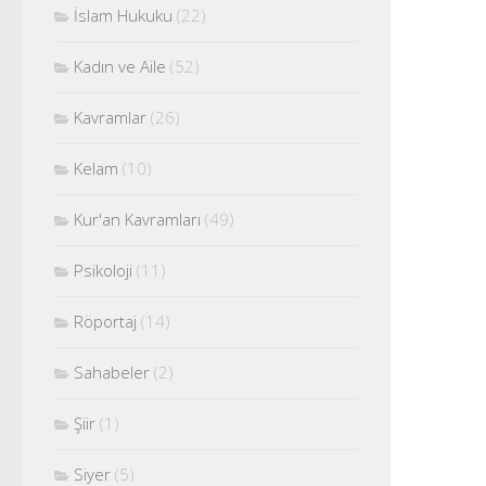
İslam Hukuku
(22)
Kadın ve Aile
(52)
Kavramlar
(26)
Kelam
(10)
Kur'an Kavramları
(49)
Psikoloji
(11)
Röportaj
(14)
Sahabeler
(2)
Şiir
(1)
Siyer
(5)