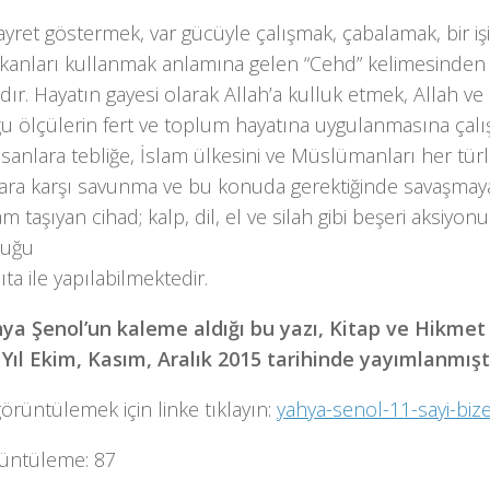
ayret göstermek, var gücüyle çalışmak, çabalamak, bir iş
kanları kullanmak anlamına gelen “Cehd” kelimesinden 
ır. Hayatın gayesi olarak Allah’a kulluk etmek, Allah v
u ölçülerin fert ve toplum hayatına uygulanmasına çalı
nsanlara tebliğe, İslam ülkesini ve Müslümanları her türl
ılara karşı savunma ve bu konuda gerektiğinde savaşmay
am taşıyan cihad; kalp, dil, el ve silah gibi beşeri aksiyon
duğu
ıta ile yapılabilmektedir.
hya Şenol’un kaleme aldığı bu yazı, Kitap ve Hikmet 
. Yıl Ekim, Kasım, Aralık 2015 tarihinde yayımlanmıştı
görüntülemek için linke tıklayın:
yahya-senol-11-sayi-biz
üntüleme:
87