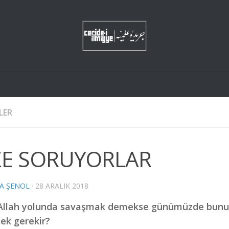
LER
ZE SORUYORLAR
A ŞENOL
·
28 ARALIK 2018
Allah yolunda savaşmak demekse günümüzde bunu 
ek gerekir?