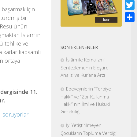
Face
i başarmak için
Twitt
türemiş bir
e Resulünün
Shar
şmaktan İslam’ın
ü tehlike ve
SON EKLENENLER
a kadar kapsamlı
İslâm ile Kemalizmi
un ortaya
Sentezlemenin Eleştirel
Analizi ve Kur’ana Arzı
Ebeveynlerin “Terbiye
dergisinde 11.
Hakkı” ve “Zor Kullanma
r.
Hakkı” nın İlmi ve Hukuki
Gerekliliği
e-soruyorlar
İyi Yetiştirilmeyen
Çocukların Topluma Verdiği