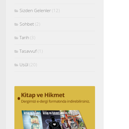
Sizden Gelenler
(12)
Sohbet
(2)
Tarih
(3)
Tasavvuf
(1)
Usûl
(20)