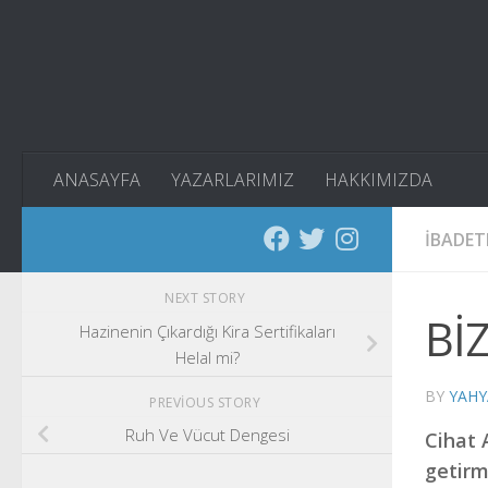
Skip to content
ANASAYFA
YAZARLARIMIZ
HAKKIMIZDA
İBADET
NEXT STORY
Bİ
Hazinenin Çıkardığı Kira Sertifikaları
Helal mi?
BY
YAHY
PREVIOUS STORY
Ruh Ve Vücut Dengesi
Cihat 
getirm