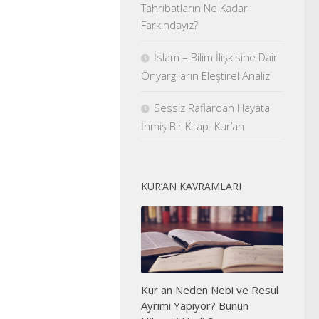
Tahribatların Ne Kadar
Farkındayız?
İslam – Bilim İlişkisine Dair
Önyargıların Eleştirel Analizi
Sessiz Raflardan Hayata
İnmiş Bir Kitap: Kur’an
KUR’AN KAVRAMLARI
Kur an Neden Nebi ve Resul
Ayrımı Yapıyor? Bunun