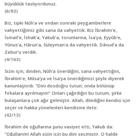
büyüklük taslıyordunuz.
(6/93)
Biz, tıpkı Nûh’a ve ondan sonraki peygamberlere
vahyettiğimiz gibi sana da vahyettik. Biz İbrahim’e,
İsmail’e, İshak’a, Yakub’a, torunlarına, İsa’ya, Eyyûb’e,
Yûnus’a, Hârun’a, Süleyman’a da vahyettik. Dâvud’a da
Zebur’u verdik.
(4/163)
Sizin için, dinden, Nûh’a önerdiğini, sana vahyettiğini,
İbrahim’e, Mûsa’ya ve İsa’ya önerdiğimizi şöyle diyerek
kanunlaştırdı: “Dini dosdoğru tutun; onda bölünüp
fırkalara ayrılmayın!” Onları çağırdığın bu tutum, şirke
bulaşanlara çok ağır gelmiştir. Allah, dilediğini kendisi için
seçer ve hakka yönelenleri kendisine iletir.
(42/13)
İbrahim de oğullarına şunu vasiyet etti, Yakub da:
“Oğullarım! Allah sizin için bu dini seçmiştir. O halde