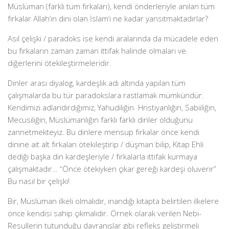
Müslüman (farklı tüm fırkaları), kendi önderleriyle anılan tüm
fırkalar Allah’ın dini olan İslam’ı ne kadar yansıtmaktadırlar?
Asıl çelişki / paradoks ise kendi aralarında da mücadele eden
bu fırkaların zaman zaman ittifak halinde olmaları ve
diğerlerini ötekileştirmeleridir.
Dinler arası diyalog, kardeşlik adı altında yapılan tüm
çalışmalarda bu tür paradokslara rastlamak mümkündür.
Kendimizi adlandırdığımız, Yahudiliğin Hristiyanlığın, Sabiiliğin,
Mecusiliğin, Müslümanlığın farklı farklı dinler olduğunu
zannetmekteyiz. Bu dinlere mensup fırkalar önce kendi
dinine ait alt fırkaları ötekileştirip / düşman bilip, Kitap Ehli
dediği başka din kardeşleriyle / fırkalarla ittifak kurmaya
çalışmaktadır… “Önce ötekiyken çıkar gereği kardeşi oluverir”
Bu nasıl bir çelişki!
Bir, Müslüman ilkeli olmalıdır, inandığı kitapta belirtilen ilkelere
önce kendisi sahip çıkmalıdır. Örnek olarak verilen Nebi-
Resullerin tutunduğu davranışlar gibi refleks geliştirmeli