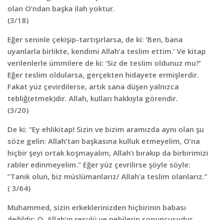
olan O’ndan başka ilah yoktur.
(3/18)
Eğer seninle çekişip-tartışırlarsa, de ki: ‘Ben, bana
uyanlarla birlikte, kendimi Allah’a teslim ettim.’ Ve kitap
verilenlerle ümmilere de ki: ‘Siz de teslim oldunuz mu?’
Eğer teslim oldularsa, gerçekten hidayete ermişlerdir.
Fakat yüz çevirdilerse, artık sana düşen yalnızca
tebliğ(etmek)dir. Allah, kulları hakkıyla görendir.
(3/20)
De ki: “Ey ehlikitap! Sizin ve bizim aramızda aynı olan şu
söze gelin: Allah’tan başkasına kulluk etmeyelim, O’na
hiçbir şeyi ortak koşmayalım, Allah’ı bırakıp da birbirimizi
rabler edinmeyelim.” Eğer yüz çevrilirse şöyle söyle:
“Tanık olun, biz müslümanlarız/ Allah’a teslim olanlarız.”
( 3/64)
Muhammed, sizin erkeklerinizden hiçbirinin babası
değildir; O, Allah’ın resulü ve nebilerin sonuncusudur.