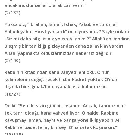
ancak müslümanlar olarak can verin.”
(2/132)
Yoksa siz, “İbrahim, İsmail, İshak, Yakub ve torunları
Yahudi yahut Hıristiyanlardı” mı diyorsunuz? Söyle onlara:
“Siz mi daha bilgilisiniz yoksa Allah mı?” Allah’tan kendine
ulaşmış bir tanıklığı gizleyenden daha zalim kim vardır!
Allah, yapmakta olduklarınızdan habersiz değildir.
(2/140)
Rabbinin kitabından sana vahyedileni oku. O’nun
kelimelerini değiştirecek hiçbir kudret yoktur. O’nun
dışında bir sığınak/bir dayanak asla bulamazsın.
(18/27)
De ki: “Ben de sizin gibi bir insanım. Ancak, tanrınızın bir
tek tanrı olduğu bana vahyediliyor. O halde, Rabbine
kavuşmayı uman, hayra ve barışa yönelik iş yapsın ve
Rabbine ibadette hiç kimseyi O’na ortak koşmasın.”
(18/110)