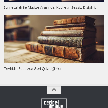
Sünnetullah ile Mucize Arasında: Kudretin Sessiz Disiplini..
Tevhidin Sessizce Geri Çekildiği Yer