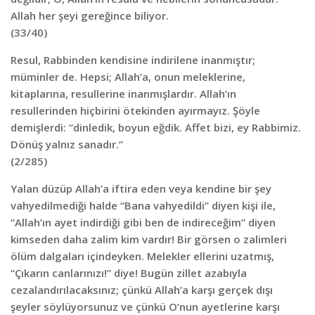
Allah her şeyi gereğince biliyor.
(33/40)
Resul, Rabbinden kendisine indirilene inanmıştır;
müminler de. Hepsi; Allah’a, onun meleklerine,
kitaplarına, resullerine inanmışlardır. Allah’ın
resullerinden hiçbirini ötekinden ayırmayız. Şöyle
demişlerdi: “dinledik, boyun eğdik. Affet bizi, ey Rabbimiz.
Dönüş yalnız sanadır.”
(2/285)
Yalan düzüp Allah’a iftira eden veya kendine bir şey
vahyedilmediği halde “Bana vahyedildi” diyen kişi ile,
“Allah’ın ayet indirdiği gibi ben de indireceğim” diyen
kimseden daha zalim kim vardır! Bir görsen o zalimleri
ölüm dalgaları içindeyken. Melekler ellerini uzatmış,
“Çıkarın canlarınızı!” diye! Bugün zillet azabıyla
cezalandırılacaksınız; çünkü Allah’a karşı gerçek dışı
şeyler söylüyorsunuz ve çünkü O’nun ayetlerine karşı