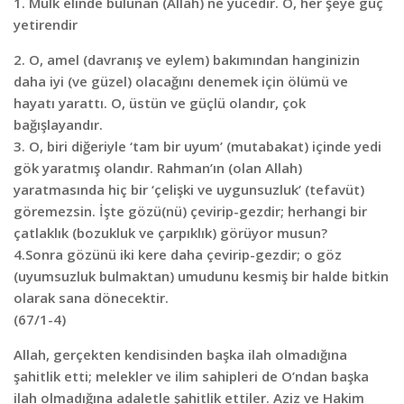
1. Mülk elinde bulunan (Allah) ne yücedir. O, her şeye güç
yetirendir
2. O, amel (davranış ve eylem) bakımından hanginizin
daha iyi (ve güzel) olacağını denemek için ölümü ve
hayatı yarattı. O, üstün ve güçlü olandır, çok
bağışlayandır.
3. O, biri diğeriyle ‘tam bir uyum’ (mutabakat) içinde yedi
gök yaratmış olandır. Rahman’ın (olan Allah)
yaratmasında hiç bir ‘çelişki ve uygunsuzluk’ (tefavüt)
göremezsin. İşte gözü(nü) çevirip-gezdir; herhangi bir
çatlaklık (bozukluk ve çarpıklık) görüyor musun?
4.Sonra gözünü iki kere daha çevirip-gezdir; o göz
(uyumsuzluk bulmaktan) umudunu kesmiş bir halde bitkin
olarak sana dönecektir.
(67/1-4)
Allah, gerçekten kendisinden başka ilah olmadığına
şahitlik etti; melekler ve ilim sahipleri de O’ndan başka
ilah olmadığına adaletle şahitlik ettiler. Aziz ve Hakim