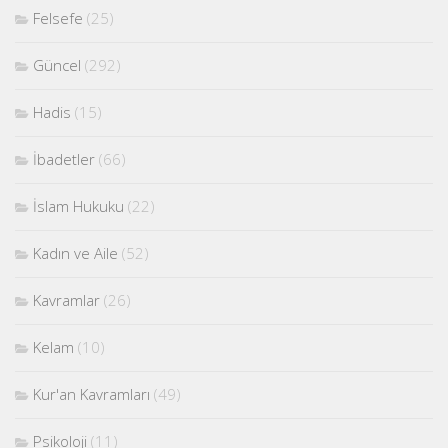
Felsefe
(25)
Güncel
(292)
Hadis
(15)
İbadetler
(66)
İslam Hukuku
(22)
Kadın ve Aile
(52)
Kavramlar
(26)
Kelam
(10)
Kur'an Kavramları
(49)
Psikoloji
(11)