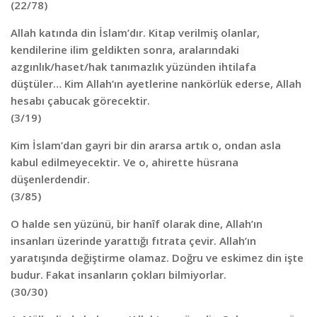
(22/78)
Allah katında din İslam’dır. Kitap verilmiş olanlar,
kendilerine ilim geldikten sonra, aralarındaki
azgınlık/haset/hak tanımazlık yüzünden ihtilafa
düştüler… Kim Allah’ın ayetlerine nankörlük ederse, Allah
hesabı çabucak görecektir.
(3/19)
Kim İslam’dan gayri bir din ararsa artık o, ondan asla
kabul edilmeyecektir. Ve o, ahirette hüsrana
düşenlerdendir.
(3/85)
O halde sen yüzünü, bir hanîf olarak dine, Allah’ın
insanları üzerinde yarattığı fıtrata çevir. Allah’ın
yaratışında değiştirme olamaz. Doğru ve eskimez din işte
budur. Fakat insanların çokları bilmiyorlar.
(30/30)