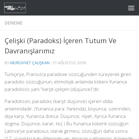
Skip to content
DENEME
Çelişki (Paradoks) İçeren Tutum Ve
Davranışlarımız
BY
MÜRÜVVET ÇALIŞKAN
·
31 AĞUSTOS 2018
Türkçe’ye, Fransızca paradoxe sözcüğünden türeyerek giren
paradoks sözcüğünün, etimolojik anlamda kökeni Yunanca
paradoksos yani “karşıt-çelişen (düşünce)”dir.
Paradokson, paradoks (karşıt düşünce) içeren iddia
anlamındadır. (Yunanca para: Yan(ında), boyunca; üzerinden,
dışa karşı. Yunanca doksa: Düşünce; niyet. Ayrıca Yunanca
dogma: Düşünce; karar; tez.) Bu Yunanca kökenli sözcüğün
Latince’ye paradoxus olarak girmesi, sözcüğün daha sonra
(17. yüzyılda) batı dillerinde yer almasını sağlamıştır. Kökende