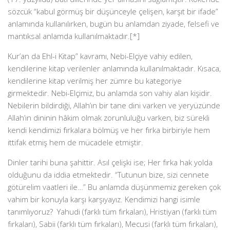
sözcük “kabul görmüş bir düşünceyle çelişen, karşıt bir ifade”
anlamında kullanılırken, bugün bu anlamdan ziyade, felsefi ve
mantıksal anlamda kullanılmaktadır.[*]
Kur’an da Ehl-i Kitap” kavramı, Nebi-Elçiye vahiy edilen,
kendilerine kitap verilenler anlamında kullanılmaktadır. Kısaca,
kendilerine kitap verilmiş her zümre bu kategoriye
girmektedir. Nebi-Elçimiz, bu anlamda son vahiy alan kişidir.
Nebilerin bildirdiği, Allah’ın bir tane dini varken ve yeryüzünde
Allah’ın dininin hâkim olmak zorunluluğu varken, biz sürekli
kendi kendimizi fırkalara bölmüş ve her fırka birbiriyle hem
ittifak etmiş hem de mücadele etmiştir.
Dinler tarihi buna şahittir. Asıl çelişki ise; Her fırka hak yolda
olduğunu da iddia etmektedir. “Tutunun bize, sizi cennete
götürelim vaatleri ile…” Bu anlamda düşünmemiz gereken çok
vahim bir konuyla karşı karşıyayız. Kendimizi hangi isimle
tanımlıyoruz? Yahudi (farklı tüm fırkaları), Hristiyan (farklı tüm
fırkaları), Sabii (farklı tüm fırkaları), Mecusi (farklı tüm fırkaları),