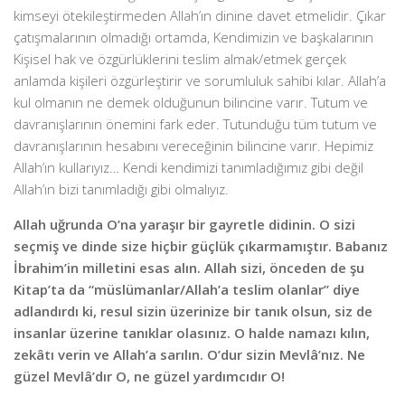
kimseyi ötekileştirmeden Allah’ın dinine davet etmelidir. Çıkar
çatışmalarının olmadığı ortamda, Kendimizin ve başkalarının
Kişisel hak ve özgürlüklerini teslim almak/etmek gerçek
anlamda kişileri özgürleştirir ve sorumluluk sahibi kılar. Allah’a
kul olmanın ne demek olduğunun bilincine varır. Tutum ve
davranışlarının önemini fark eder. Tutunduğu tüm tutum ve
davranışlarının hesabını vereceğinin bilincine varır. Hepimiz
Allah’ın kullarıyız… Kendi kendimizi tanımladığımız gibi değil
Allah’ın bizi tanımladığı gibi olmalıyız.
Allah uğrunda O’na yaraşır bir gayretle didinin. O sizi
seçmiş ve dinde size hiçbir güçlük çıkarmamıştır. Babanız
İbrahim’in milletini esas alın. Allah sizi, önceden de şu
Kitap’ta da “müslümanlar/Allah’a teslim olanlar” diye
adlandırdı ki, resul sizin üzerinize bir tanık olsun, siz de
insanlar üzerine tanıklar olasınız. O halde namazı kılın,
zekâtı verin ve Allah’a sarılın. O’dur sizin Mevlâ’nız. Ne
güzel Mevlâ’dır O, ne güzel yardımcıdır O!