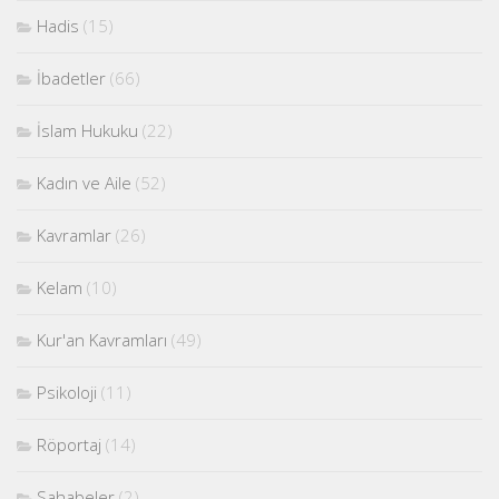
Hadis
(15)
İbadetler
(66)
İslam Hukuku
(22)
Kadın ve Aile
(52)
Kavramlar
(26)
Kelam
(10)
Kur'an Kavramları
(49)
Psikoloji
(11)
Röportaj
(14)
Sahabeler
(2)