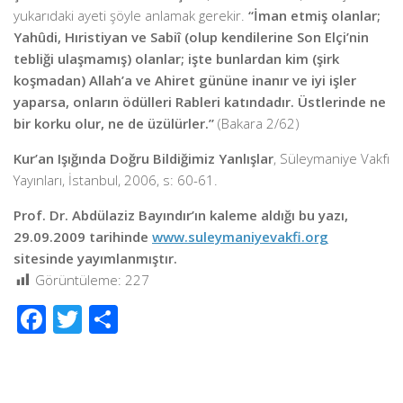
yukarıdaki ayeti şöyle anlamak gerekir.
“İman etmiş olanlar;
Yahûdi, Hıristiyan ve Sabiî (olup kendilerine Son Elçi’nin
tebliği ulaşmamış) olanlar; işte bunlardan kim (şirk
koşmadan) Allah’a ve Ahiret gününe inanır ve iyi işler
yaparsa, onların ödülleri Rableri katındadır. Üstlerinde ne
bir korku olur, ne de üzülürler.”
(Bakara 2/62)
Kur’an Işığında Doğru Bildiğimiz Yanlışlar
, Süleymaniye Vakfı
Yayınları, İstanbul, 2006, s: 60-61.
Prof. Dr. Abdülaziz Bayındır’ın kaleme aldığı bu yazı,
29.09.2009 tarihinde
www.suleymaniyevakfi.org
sitesinde yayımlanmıştır.
Görüntüleme:
227
Facebook
Twitter
Share