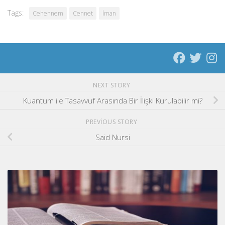
Tags:
Cehennem
Cennet
İman
NEXT STORY
Kuantum ile Tasavvuf Arasında Bir İlişki Kurulabilir mi?
PREVIOUS STORY
Said Nursi