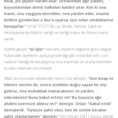
helal, pis şeyleri haram kılar. Sırtlarından ağır yükleri,
boyunlarından demir halkaları kaldırır atar. Kim ki ona
inanır, onu saygıyla destekler, ona yardım eder, onunla
birlikte gönderilen o Nur’a uyarsa; işte onlar umduklarına
kavuşurlar.”
(A’raf 7/157) Bu üç dinde; Yahûdi, Sabiî ve
Hıristiyanlarda Allah’ın varlığı ve birliği inancı ile Ahiret inancı
vardır.
Ayette geçen
“iyi işler”
kavramı, kişilerin bilgisine göre değişir.
Yukarıdaki âyetlerin açıkça gösterdiği gibi onlardan kim, son
nebinin tebliği ile karşılaşırsa ona inanmak ve orada belirtilen
iyi işleri yapmak zorundadır.
Allah, bu konuda nebilerden kesin söz almıştır:
“Size kitap ve
hikmet veririm de, sonra sizdekini doğru sayan bir elçi
gelirse, ona muhakkak inanacaksınız ve yardım
edeceksiniz! Bunu kabul ettiniz mi? Bu hususta ağır
ahdimi üzerinize aldınız mı?” demişti. Onlar: “Kabul ettik”
demişlerdi. “Öyleyse şahit olun, ben de sizinle beraber
şahit olanlardanım” demişti.”
(Al-i İmran 3/81) Sonuç olarak