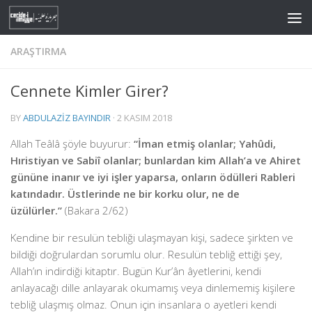
Skip to content
ARAŞTIRMA
Cennete Kimler Girer?
BY
ABDULAZIZ BAYINDIR
·
2 KASIM 2018
Allah Teâlâ şöyle buyurur:
“İman etmiş olanlar; Yahûdi,
Hıristiyan ve Sabiî olanlar; bunlardan kim Allah’a ve Ahiret
gününe inanır ve iyi işler yaparsa, onların ödülleri Rableri
katındadır. Üstlerinde ne bir korku olur, ne de
üzülürler.”
(Bakara 2/62)
Kendine bir resulün tebliği ulaşmayan kişi, sadece şirkten ve
bildiği doğrulardan sorumlu olur. Resulün tebliğ ettiği şey,
Allah’ın indirdiği kitaptır. Bugün Kur’ân âyetlerini, kendi
anlayacağı dille anlayarak okumamış veya dinlememiş kişilere
tebliğ ulaşmış olmaz. Onun için insanlara o ayetleri kendi