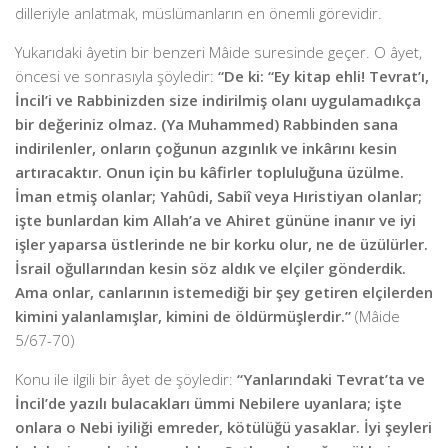
dilleriyle anlatmak, müslümanların en önemli görevidir.
Yukarıdaki âyetin bir benzeri Mâide suresinde geçer. O âyet,
öncesi ve sonrasıyla şöyledir:
“De ki: “Ey kitap ehli! Tevrat’ı,
İncil’i ve Rabbinizden size indirilmiş olanı uygulamadıkça
bir değeriniz olmaz. (Ya Muhammed) Rabbinden sana
indirilenler, onların çoğunun azgınlık ve inkârını kesin
artıracaktır. Onun için bu kâfirler topluluğuna üzülme.
İman etmiş olanlar; Yahûdi, Sabiî veya Hıristiyan olanlar;
işte bunlardan kim Allah’a ve Ahiret gününe inanır ve iyi
işler yaparsa üstlerinde ne bir korku olur, ne de üzülürler.
İsrail oğullarından kesin söz aldık ve elçiler gönderdik.
Ama onlar, canlarının istemediği bir şey getiren elçilerden
kimini yalanlamışlar, kimini de öldürmüşlerdir.”
(Mâide
5/67-70)
Konu ile ilgili bir âyet de şöyledir:
“Yanlarındaki Tevrat’ta ve
İncil’de yazılı bulacakları ümmi Nebilere uyanlara; işte
onlara o Nebi iyiliği emreder, kötülüğü yasaklar. İyi şeyleri