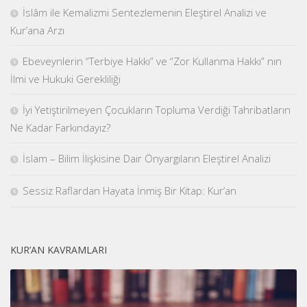
İslâm ile Kemalizmi Sentezlemenin Eleştirel Analizi ve
Kur’ana Arzı
Ebeveynlerin “Terbiye Hakkı” ve “Zor Kullanma Hakkı” nın
İlmi ve Hukuki Gerekliliği
İyi Yetiştirilmeyen Çocukların Topluma Verdiği Tahribatların
Ne Kadar Farkındayız?
İslam – Bilim İlişkisine Dair Önyargıların Eleştirel Analizi
Sessiz Raflardan Hayata İnmiş Bir Kitap: Kur’an
KUR’AN KAVRAMLARI