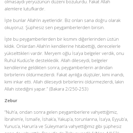
olmasaydı yeryüzünün düzeni bozulurdu. Fakat Allah
alemlere lutufkardır.
İşte bunlar Allah’ın ayetleridir. Biz onları sana doğru olarak
okuyoruz. Şüphesiz sen peygamberlerden birisin.
İşte bu peygamberlerden bir kısmını diğerlerinden üstün
kıldık. Onlardan Allah’ın kendilerine hitabettiği, derecelerle
yükselttikleri vardır. Meryem oğlu İsa’ya belgeler verdik, onu
Ruhül Kudüs’le destekledik. Allah dileseydi, belgeler
kendilerine geldikten sonra, peygamberlerin ardından
birbirlerini öldürmezlerdi. Fakat ayrılığa düştüler, kimi inandı,
kimi inkar etti. Allah dileseydi birbirlerini öldürmezlerdi, lakin
Allah istediğini yapar.” (Bakara 2/250-253)
Zebur
“Nuh’a, ondan sonra gelen peygamberlere vahyettiğimiz,
İbrahim’e, İsmail’e, İshak’a, Yakup’a, torunlarına, İsa’ya, Eyyub’a,
Yunus’a, Harun’a ve Süleyman’a vahyettiğimiz gibi şüphesiz