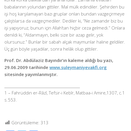
babalarının yolundan gittiler. Mal mülk edindiler. Şehirden bu
işi hoş karşılamayan bazı gruplar onları bundan vazgeçirmeye
çalıştılarsa da vazgeçmediler. Dediler ki, “Ne zamandır biz bu
işi yapıyoruz, bunun için Allah’tan hiçbir ceza gelmedi.” Onlara
denildi ki, “Aldanmayın, belki size bir azap gelir, yok
olursunuz.” Bunlar bir sabah alçak maymunlar haline geldiler.
Üç gün böyle yaşadılar, sonra helâk olup gittiler.
Prof. Dr. Abdülaziz Bayındır’ın kaleme aldığı bu yazı,
29.06.2009 tarihinde
www.suleymaniyevakfi.org
sitesinde yayımlanmıştır.
___________________________________________
1 – Fahrüddin er-Râzî, Tefsir-i Kebîr, Matbaa-i Amire,1307, c.1
s.553.
Görüntüleme:
313