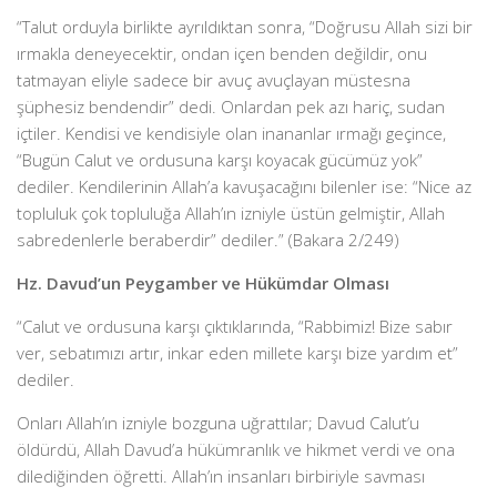
“Talut orduyla birlikte ayrıldıktan sonra, “Doğrusu Allah sizi bir
ırmakla deneyecektir, ondan içen benden değildir, onu
tatmayan eliyle sadece bir avuç avuçlayan müstesna
şüphesiz bendendir” dedi. Onlardan pek azı hariç, sudan
içtiler. Kendisi ve kendisiyle olan inananlar ırmağı geçince,
“Bugün Calut ve ordusuna karşı koyacak gücümüz yok”
dediler. Kendilerinin Allah’a kavuşacağını bilenler ise: “Nice az
topluluk çok topluluğa Allah’ın izniyle üstün gelmiştir, Allah
sabredenlerle beraberdir” dediler.” (Bakara 2/249)
Hz. Davud’un Peygamber ve Hükümdar Olması
“Calut ve ordusuna karşı çıktıklarında, “Rabbimiz! Bize sabır
ver, sebatımızı artır, inkar eden millete karşı bize yardım et”
dediler.
Onları Allah’ın izniyle bozguna uğrattılar; Davud Calut’u
öldürdü, Allah Davud’a hükümranlık ve hikmet verdi ve ona
dilediğinden öğretti. Allah’ın insanları birbiriyle savması