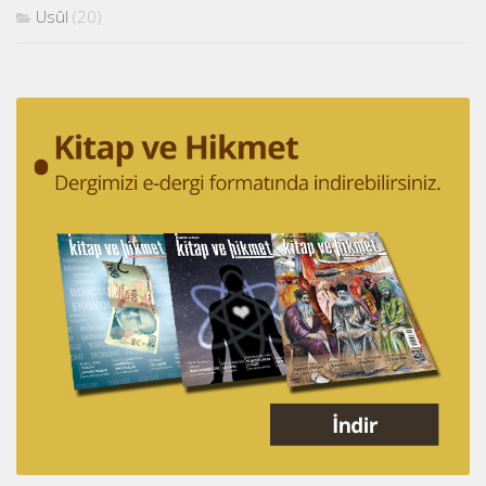
Usûl
(20)