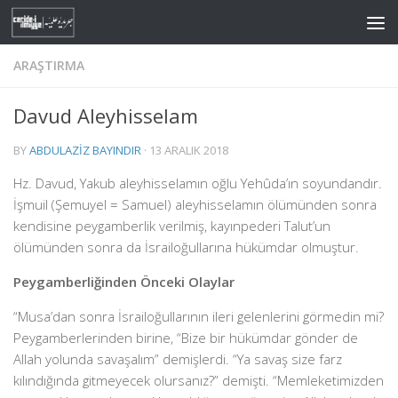
Skip to content
ARAŞTIRMA
Davud Aleyhisselam
BY
ABDULAZIZ BAYINDIR
·
13 ARALIK 2018
Hz. Davud, Yakub aleyhisselamın oğlu Yehûda’ın soyundandır.
İşmuil (Şemuyel = Samuel) aleyhisselamın ölümünden sonra
kendisine peygamberlik verilmiş, kayınpederi Talut’un
ölümünden sonra da İsrailoğullarına hükümdar olmuştur.
Peygamberliğinden Önceki Olaylar
“Musa’dan sonra İsrailoğullarının ileri gelenlerini görmedin mi?
Peygamberlerinden birine, “Bize bir hükümdar gönder de
Allah yolunda savaşalım” demişlerdi. “Ya savaş size farz
kılındığında gitmeyecek olursanız?” demişti. “Memleketimizden