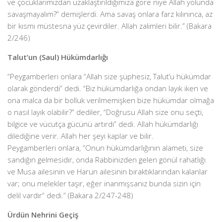
ve çocuklarımızdan uzaklaştırıldığımıza göre niye Allah yolunda
savaşmayalım?” demişlerdi. Ama savaş onlara farz kılınınca, az
bir kısmı müstesna yüz çevirdiler. Allah zalimleri bilir.” (Bakara
2/246)
Talut’un (Saul) Hükümdarlığı
“Peygamberleri onlara “Allah size şüphesiz, Talut’u hükümdar
olarak gönderdi” dedi. “Biz hükümdarlığa ondan layık iken ve
ona malca da bir bolluk verilmemişken bize hükümdar olmağa
o nasıl layık olabilir?” dediler, “Doğrusu Allah size onu seçti,
bilgice ve vücutça gücünü artırdı” dedi. Allah hükümdarlığı
dilediğine verir. Allah her şeyi kaplar ve bilir.
Peygamberleri onlara, “Onun hükümdarlığının alameti, size
sandığın gelmesidir, onda Rabbinizden gelen gönül rahatlığı
ve Musa ailesinin ve Harun ailesinin bıraktıklarından kalanlar
var; onu melekler taşır, eğer inanmışsanız bunda sizin için
delil vardır” dedi.” (Bakara 2/247-248)
Ürdün Nehrini Geçiş