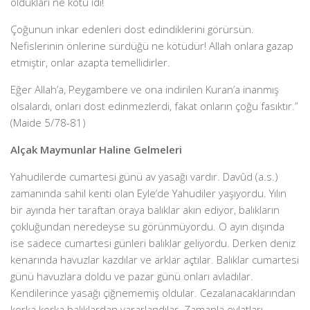
oldukları ne kötü idi!
Çoğunun inkar edenleri dost edindiklerini görürsün.
Nefislerinin önlerine sürdüğü ne kötüdür! Allah onlara gazap
etmiştir, onlar azapta temellidirler.
Eğer Allah’a, Peygambere ve ona indirilen Kuran’a inanmış
olsalardı, onları dost edinmezlerdi, fakat onların çoğu fasıktır.”
(Maide 5/78-81)
Alçak Maymunlar Haline Gelmeleri
Yahudilerde cumartesi günü av yasağı vardır. Davûd (a.s.)
zamanında sahil kenti olan Eyle’de Yahudiler yaşıyordu. Yılın
bir ayında her taraftan oraya balıklar akın ediyor, balıkların
çokluğundan neredeyse su görünmüyordu. O ayın dışında
ise sadece cumartesi günleri balıklar geliyordu. Derken deniz
kenarında havuzlar kazdılar ve arklar açtılar. Balıklar cumartesi
günü havuzlara doldu ve pazar günü onları avladılar.
Kendilerince yasağı çiğnememiş oldular. Cezalanacaklarından
korka korka balıklardan yararlandılar. Zamanla evlatları