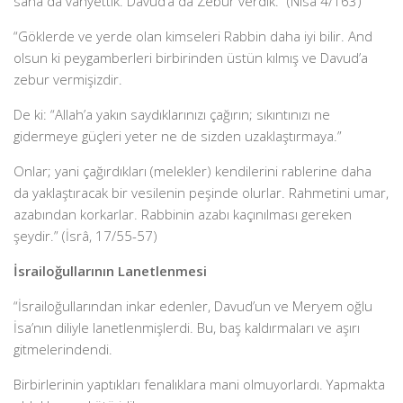
sana da vahyettik. Davud’a da Zebur verdik.” (Nisa 4/163)
“Göklerde ve yerde olan kimseleri Rabbin daha iyi bilir. And
olsun ki peygamberleri birbirinden üstün kılmış ve Davud’a
zebur vermişizdir.
De ki: “Allah’a yakın saydıklarınızı çağırın; sıkıntınızı ne
gidermeye güçleri yeter ne de sizden uzaklaştırmaya.”
Onlar; yani çağırdıkları (melekler) kendilerini rablerine daha
da yaklaştıracak bir vesilenin peşinde olurlar. Rahmetini umar,
azabından korkarlar. Rabbinin azabı kaçınılması gereken
şeydir.” (İsrâ, 17/55-57)
İsrailoğullarının Lanetlenmesi
“İsrailoğullarından inkar edenler, Davud’un ve Meryem oğlu
İsa’nın diliyle lanetlenmişlerdi. Bu, baş kaldırmaları ve aşırı
gitmelerindendi.
Birbirlerinin yaptıkları fenalıklara mani olmuyorlardı. Yapmakta