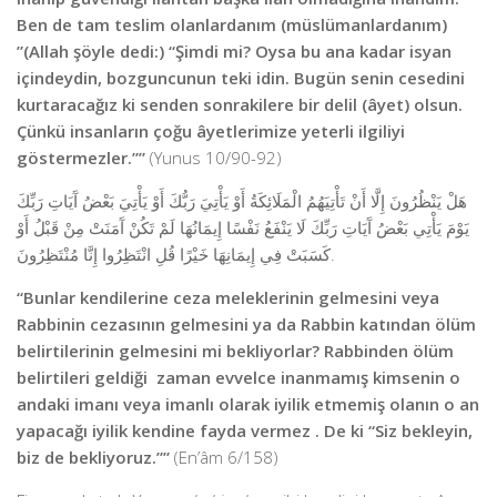
Ben de tam teslim olanlardanım (müslümanlardanım)
”(Allah şöyle dedi:) “Şimdi mi? Oysa bu ana kadar isyan
içindeydin, bozguncunun teki idin. Bugün senin cesedini
kurtaracağız ki senden sonrakilere bir delil (âyet) olsun.
Çünkü insanların çoğu âyetlerimize yeterli ilgiliyi
göstermezler.””
(Yunus 10/90-92)
هَلْ يَنْظُرُونَ إِلَّا أَنْ تَأْتِيَهُمُ الْمَلَائِكَةُ أَوْ يَأْتِيَ رَبُّكَ أَوْ يَأْتِيَ بَعْضُ آَيَاتِ رَبِّكَ
يَوْمَ يَأْتِي بَعْضُ آَيَاتِ رَبِّكَ لَا يَنْفَعُ نَفْسًا إِيمَانُهَا لَمْ تَكُنْ آَمَنَتْ مِنْ قَبْلُ أَوْ
كَسَبَتْ فِي إِيمَانِهَا خَيْرًا قُلِ انْتَظِرُوا إِنَّا مُنْتَظِرُونَ.
“Bunlar kendilerine ceza meleklerinin gelmesini veya
Rabbinin cezasının gelmesini ya da Rabbin katından ölüm
belirtilerinin gelmesini mi bekliyorlar? Rabbinden ölüm
belirtileri geldiği zaman evvelce inanmamış kimsenin o
andaki imanı veya imanlı olarak iyilik etmemiş olanın o an
yapacağı iyilik kendine fayda vermez . De ki “Siz bekleyin,
biz de bekliyoruz.””
(En’âm 6/158)