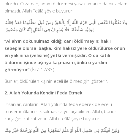
olurdu. O zaman, adam öldürmeyi yasaklamanın da bir anlamı
olmazdı. Allah Teâlâ şöyle buyurur:
وَلَا تَقْتُلُوا النَّفْسَ الَّتِي حَرَّمَ اللَّهُ إِلَّا بِالْحَقِّ وَمَنْ قُتِلَ مَظْلُومًا فَقَدْ جَعَلْنَا
لِوَلِيِّهِ سُلْطَانًا فَلَا يُسْرِفْ فِي الْقَتْلِ إِنَّهُ كَانَ مَنْصُورًا.
“Allah’ın dokunulmaz kıldığı canı öldürmeyin; haklı
sebeple olursa başka. Kim haksız yere öldürülürse onun
en yakınına (velisine) yetki vermişizdir. O da katili
öldürme işinde aşırıya kaçmasın çünkü o yardım
görmüştür”
(İsrâ 17/33)
Bunlar, öldürülen kişinin eceli ile ölmediğini gösterir.
2. Allah Yolunda Kendini Feda Etmek
İnsanlar, canlarını Allah yolunda feda ederek de ecel-i
müsemmâlarının kısalmasına yol açabilirler. Allah, bunun
karşılığını kat kat verir. Allah Teâlâ şöyle buyurur:
وَلَئِنْ قُتِلْتُمْ فِي سَبِيلِ اللَّهِ أَوْ مُتُّمْ لَمَغْفِرَةٌ مِنَ اللَّهِ وَرَحْمَةٌ خَيْرٌ مِمَّا