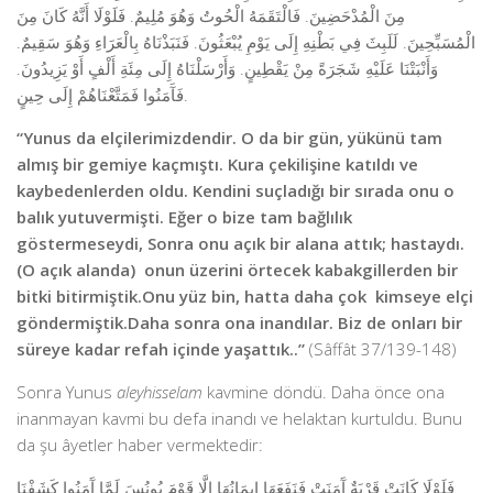
مِنَ الْمُدْحَضِينَ. فَالْتَقَمَهُ الْحُوتُ وَهُوَ مُلِيمٌ. فَلَوْلَا أَنَّهُ كَانَ مِنَ
الْمُسَبِّحِينَ. لَلَبِثَ فِي بَطْنِهِ إِلَى يَوْمِ يُبْعَثُونَ. فَنَبَذْنَاهُ بِالْعَرَاءِ وَهُوَ سَقِيمٌ.
وَأَنْبَتْنَا عَلَيْهِ شَجَرَةً مِنْ يَقْطِينٍ. وَأَرْسَلْنَاهُ إِلَى مِئَةِ أَلْفٍ أَوْ يَزِيدُونَ.
فَآَمَنُوا فَمَتَّعْنَاهُمْ إِلَى حِينٍ.
“Yunus da elçilerimizdendir. O da bir gün, yükünü tam
almış bir gemiye kaçmıştı. Kura çekilişine katıldı ve
kaybedenlerden oldu. Kendini suçladığı bir sırada onu o
balık yutuvermişti. Eğer o bize tam bağlılık
göstermeseydi, Sonra onu açık bir alana attık; hastaydı.
(O açık alanda) onun üzerini örtecek kabakgillerden bir
bitki bitirmiştik.Onu yüz bin, hatta daha çok kimseye elçi
göndermiştik.Daha sonra ona inandılar. Biz de onları bir
süreye kadar refah içinde yaşattık..”
(Sâffât 37/139-148)
Sonra Yunus
aleyhisselam
kavmine döndü. Daha önce ona
inanmayan kavmi bu defa inandı ve helaktan kurtuldu. Bunu
da şu âyetler haber vermektedir:
فَلَوْلَا كَانَتْ قَرْيَةٌ آَمَنَتْ فَنَفَعَهَا إِيمَانُهَا إِلَّا قَوْمَ يُونُسَ لَمَّا آَمَنُوا كَشَفْنَا