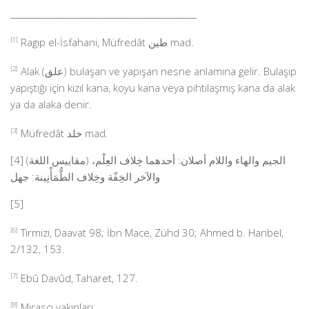
_____________________________________________
[1]
Ragıp el-İsfahani, Müfredât طين mad.
[2]
Alak (علق) bulaşan ve yapışan nesne anlamına gelir. Bulaşıp
yapıştığı için kızıl kana, koyu kana veya pıhtılaşmış kana da alak
ya da alaka denir.
[3]
Müfredât خلد mad.
[4] (مقاييس اللغة) الجيم والهاء واللام أصلان: أحدهما خِلاف العِلْم،
والآخر الخِفّة وخِلاف الطُّمَأْنِينة: جهل
[5]
[6]
Tirmizi, Daavat 98; İbn Mace, Zühd 30; Ahmed b. Hanbel,
2/132, 153.
[7]
Ebû Davûd, Taharet, 127.
[8]
Mirasçı yakınları.