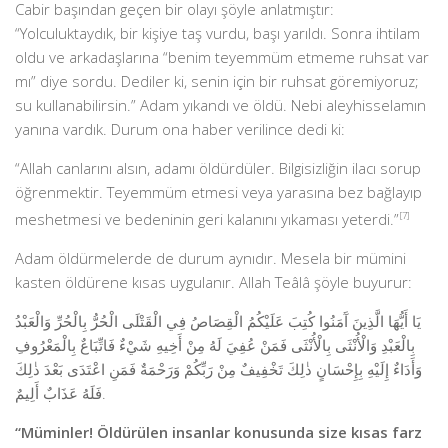
Cabir başından geçen bir olayı şöyle anlatmıştır:
“Yolculuktaydık, bir kişiye taş vurdu, başı yarıldı. Sonra ihtilam
oldu ve arkadaşlarına “benim teyemmüm etmeme ruhsat var
mı” diye sordu. Dediler ki, senin için bir ruhsat göremiyoruz;
su kullanabilirsin.” Adam yıkandı ve öldü. Nebi aleyhisselamın
yanına vardık. Durum ona haber verilince dedi ki:
“Allah canlarını alsın, adamı öldürdüler. Bilgisizliğin ilacı sorup
öğrenmektir. Teyemmüm etmesi veya yarasına bez bağlayıp
meshetmesi ve bedeninin geri kalanını yıkaması yeterdi.”
[7]
Adam öldürmelerde de durum aynıdır. Mesela bir mümini
kasten öldürene kısas uygulanır. Allah Teâlâ şöyle buyurur:
يَا أَيُّهَا الَّذِينَ آَمَنُوا كُتِبَ عَلَيْكُمُ الْقِصَاصُ فِي الْقَتْلَى الْحُرُّ بِالْحُرِّ وَالْعَبْدُ
بِالْعَبْدِ وَالْأُنْثَى بِالْأُنْثَى فَمَنْ عُفِيَ لَهُ مِنْ أَخِيهِ شَيْءٌ فَاتِّبَاعٌ بِالْمَعْرُوفِ
وَأَدَاءٌ إِلَيْهِ بِإِحْسَانٍ ذٰلِكَ تَخْفِيفٌ مِنْ رَبِّكُمْ وَرَحْمَةٌ فَمَنِ اعْتَدَى بَعْدَ ذٰلِكَ
فَلَهُ عَذَابٌ أَلِيمٌ.
“Müminler! Öldürülen insanlar konusunda size kısas farz