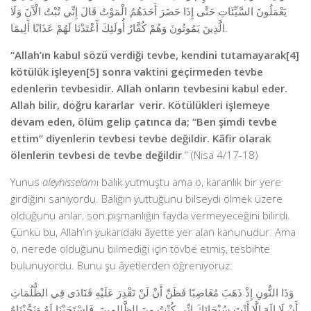
يَعْمَلُونَ السَّيِّئَاتِ حَتَّى إِذَا حَضَرَ أَحَدَهُمُ الْمَوْتُ قَالَ إِنِّي تُبْتُ الْآَنَ وَلَا
الَّذِينَ يَمُوتُونَ وَهُمْ كُفَّارٌ أُولَئِكَ أَعْتَدْنَا لَهُمْ عَذَابًا أَلِيمًا.
“Allah’ın kabul sözü verdiği tevbe, kendini tutamayarak[4]
kötülük işleyen[5] sonra vaktini geçirmeden tevbe
edenlerin tevbesidir. Allah onların tevbesini kabul eder.
Allah bilir, doğru kararlar verir. Kötülükleri işlemeye
devam eden, ölüm gelip çatınca da; “Ben şimdi tevbe
ettim” diyenlerin tevbesi tevbe değildir. Kâfir olarak
ölenlerin tevbesi de tevbe değildir
.” (Nisa 4/17-18)
Yunus
aleyhisselam
ı balık yutmuştu ama o, karanlık bir yere
girdiğini sanıyordu. Balığın yuttuğunu bilseydi ölmek üzere
olduğunu anlar, son pişmanlığın fayda vermeyeceğini bilirdi.
Çünkü bu, Allah’ın yukarıdaki âyette yer alan kanunudur. Ama
o, nerede olduğunu bilmediği için tövbe etmiş, tesbihte
bulunuyordu. Bunu şu âyetlerden öğreniyoruz:
وَذَا النُّونِ إِذْ ذَهَبَ مُغَاضِبًا فَظَنَّ أَنْ لَنْ نَقْدِرَ عَلَيْهِ فَنَادَى فِي الظُّلُمَاتِ
أَنْ لَا إِلَهَ إِلَّا أَنْتَ سُبْحَانَكَ إِنِّي كُنْتُ مِنَ الظَّالِمِينَ. فَاسْتَجَبْنَا لَهُ وَنَجَّيْنَاهُ