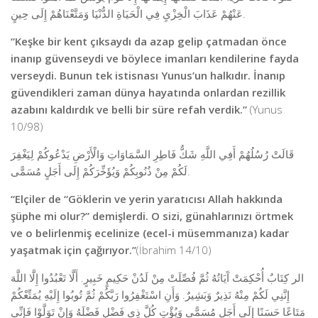
عَنْهُمْ عَذَابَ الْخِزْيِ فِي الْحَيَاةِ الدُّنْيَا وَمَتَّعْنَاهُمْ إِلَى حِينٍ.
“Keşke bir kent çıksaydı da azap gelip çatmadan önce
inanıp güvenseydi ve böylece imanları kendilerine fayda
verseydi. Bunun tek istisnası Yunus’un halkıdır. İnanıp
güvendikleri zaman dünya hayatında onlardan rezillik
azabını kaldırdık ve belli bir süre refah verdik.”
(Yunus
10/98)
قَالَتْ رُسُلُهُمْ أَفِي اللَّهِ شَكٌّ فَاطِرِ السَّمَاوَاتِ وَالْأَرْضِ يَدْعُوكُمْ لِيَغْفِرَ
لَكُمْ مِنْ ذُنُوبِكُمْ وَيُؤَخِّرَكُمْ إِلَى أَجَلٍ مُسَمًّى.
“Elçiler de “Göklerin ve yerin yaratıcısı Allah hakkında
şüphe mi olur?” demişlerdi. O sizi, günahlarınızı örtmek
ve o belirlenmiş ecelinize (ecel-i müsemmanıza) kadar
yaşatmak için çağırıyor.”
(İbrahim 14/10)
الر كِتَابٌ أُحْكِمَتْ آَيَاتُهُ ثُمَّ فُصِّلَتْ مِنْ لَدُنْ حَكِيمٍ خَبِيرٍ. أَلَّا تَعْبُدُوا إِلَّا اللَّهَ
إِنَّنِي لَكُمْ مِنْهُ نَذِيرٌ وَبَشِيرٌ. وَأَنِ اسْتَغْفِرُوا رَبَّكُمْ ثُمَّ تُوبُوا إِلَيْهِ يُمَتِّعْكُمْ
مَتَاعًا حَسَنًا إِلَى أَجَلٍ مُسَمًّى وَيُؤْتِ كُلَّ ذِي فَضْلٍ فَضْلَهُ وَإِنْ تَوَلَّوْا فَإِنِّي