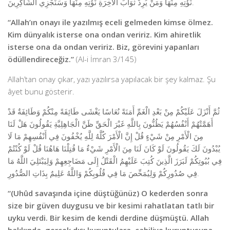
نُؤْتِهِ مِنْهَا وَمَنْ يُرِدْ ثَوَابَ الْآَخِرَةِ نُؤْتِهِ مِنْهَا وَسَنَجْزِي الشَّاكِرِينَ.
“Allah’ın onayı ile yazılmış eceli gelmeden kimse ölmez.
Kim dünyalık isterse ona ondan veririz. Kim ahiretlik
isterse ona da ondan veririz. Biz, görevini yapanları
ödüllendireceğiz.”
(Al-i İmran 3/145)
Allah’tan onay çıkar, yazı yazılırsa yapılacak bir şey kalmaz. Şu
âyet bunu gösterir.
ثُمَّ أَنْزَلَ عَلَيْكُمْ مِنْ بَعْدِ الْغَمِّ أَمَنَةً نُعَاسًا يَغْشَى طَائِفَةً مِنْكُمْ وَطَائِفَةٌ قَدْ
أَهَمَّتْهُمْ أَنْفُسُهُمْ يَظُنُّونَ بِاللَّهِ غَيْرَ الْحَقِّ ظَنَّ الْجَاهِلِيَّةِ يَقُولُونَ هَلْ لَنَا
مِنَ الْأَمْرِ مِنْ شَيْءٍ قُلْ إِنَّ الْأَمْرَ كُلَّهُ لِلَّهِ يُخْفُونَ فِي أَنْفُسِهِمْ مَا لَا
يُبْدُونَ لَكَ يَقُولُونَ لَوْ كَانَ لَنَا مِنَ الْأَمْرِ شَيْءٌ مَا قُتِلْنَا هَاهُنَا قُلْ لَوْ كُنْتُمْ
فِي بُيُوتِكُمْ لَبَرَزَ الَّذِينَ كُتِبَ عَلَيْهِمُ الْقَتْلُ إِلَى مَضَاجِعِهِمْ وَلِيَبْتَلِيَ اللَّهُ مَا
فِي صُدُورِكُمْ وَلِيُمَحِّصَ مَا فِي قُلُوبِكُمْ وَاللَّهُ عَلِيمٌ بِذَاتِ الصُّدُورِ.
“(Uhûd savaşında içine düştüğünüz)
O kederden sonra
size bir güven duygusu ve bir kesimi rahatlatan tatlı bir
uyku verdi. Bir kesim de kendi derdine düşmüştü. Allah