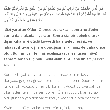
هُوَ الَّذِي خَلَقَكُمْ مِنْ تُرَابٍ ثُمَّ مِنْ نُطْفَةٍ ثُمَّ مِنْ عَلَقَةٍ ثُمَّ يُخْرِجُكُمْ طِفْلًا
ثُمَّ لِتَبْلُغُوا أَشُدَّكُمْ ثُمَّ لِتَكُونُوا شُيُوخًا وَمِنْكُمْ مَنْ يُتَوَفَّى مِنْ قَبْلُ وَلِتَبْلُغُوا
أَجَلًا مُسَمًّى وَلَعَلَّكُمْ تَعْقِلُونَ.
“Sizi yaratan O’dur. O,önce topraktan sonra nutfeden,
sonra da alakadan yaratır; Sonra sizi bir bebek olarak
dışarı çıkarır ki güçlü kuvvetli hale gelebilesiniz ve
nihayet ihtiyar kişilere dönüşesiniz. Kiminiz de daha önce
ölür. Bunlar,
belirlenmiş ecelinizi (ecel-i müsemmâyı)
tamamlamanız içindir. Belki aklınızı kullanırsınız.”
(Mümin
40/67)
Sonsuz hayat için yaratılan ve ölümsüz bir ruh taşıyan insanın
dünyada geçireceği süre onun ecel-i müsemmâsıdır. Bu süre
içinde ruh, vücudu bir ev gibi kullanır. Vücut uykuya dalınca
çıkar gider; uyanınca geri döner. Ölen vücut, yıkılan ev gibi
olduğundan yeniden yaratılıncaya kadar ruh ona dönmez.
Kıyâmet günü yaratılacak yeni vücut, ihtiyarlamayan,