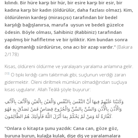
kılındı. Bir hüre karşı bir hür, bir esire karşı bir esir, bir
kadına karşı bir kadın (öldürülür, daha fazlası olmaz). Kim,
öldürülenin kardeşi (mirasçısı) tarafından bir bedel
karşılığı bağışlanırsa, marufa uysun ve bedeli güzelce
ödesin. Böyle olması, Sahibiniz (Rabbiniz) tarafından
yapılmış bir hafifletme ve bir iyiliktir. Kim bundan sonra
da düşmanlığı sürdürürse, ona acı bir azap vardır.”
(Bakara
2/178)
Kısas, öldüreni öldürme ve yaralayanı yaralama anlamına gelir.
[10
]
O tıpkı kırdığı camı taktırmak gibi, suçlunun verdiği zararı
gidermektir. Öleni diriltmek mümkün olmadığından suçluya
kısas uygulanır. Allah Teâlâ şöyle buyurur:
وَكَتَبْنَا عَلَيْهِمْ فِيهَا أَنَّ النَّفْسَ بِالنَّفْسِ وَالْعَيْنَ بِالْعَيْنِ وَالْأَنْفَ بِالْأَنْفِ
وَالْأُذُنَ بِالْأُذُنِ وَالسِّنَّ بِالسِّنِّ وَالْجُرُوحَ قِصَاصٌ فَمَنْ تَصَدَّقَ بِهِ فَهُوَ
كَفَّارَةٌ لَهُ وَمَنْ لَمْ يَحْكُمْ بِمَا أَنْزَلَ اللَّهُ فَأُولَئِكَ هُمُ الظَّالِمُونَ.
“Onlara o kitapta şunu yazdık: Cana can, göze göz,
buruna burun, kulağa kulak, dişe diş ve yaralamalara