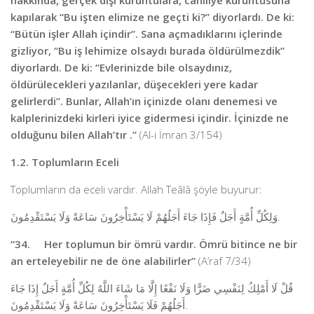
hakkında, gerçek dışı kuruntulara, cahiliye kuruntusuna
kapılarak “Bu işten elimize ne geçti ki?” diyorlardı. De ki:
“Bütün işler Allah içindir”. Sana açmadıklarını içlerinde
gizliyor, “Bu iş lehimize olsaydı burada öldürülmezdik”
diyorlardı. De ki: “Evlerinizde bile olsaydınız,
öldürülecekleri yazılanlar, düşecekleri yere kadar
gelirlerdi”. Bunlar, Allah’ın içinizde olanı denemesi ve
kalplerinizdeki kirleri iyice gidermesi içindir. İçinizde ne
olduğunu bilen Allah’tır .”
(Al-i İmran 3/154)
1.2. Toplumların Eceli
Toplumların da eceli vardır. Allah Teâlâ şöyle buyurur:
وَلِكُلِّ أُمَّةٍ أَجَلٌ فَإِذَا جَاءَ أَجَلُهُمْ لَا يَسْتَأْخِرُونَ سَاعَةً وَلَا يَسْتَقْدِمُونَ.
“34. Her toplumun bir ömrü vardır. Ömrü bitince ne bir
an erteleyebilir ne de öne alabilirler”
(A’raf 7/34)
قُلْ لَا أَمْلِكُ لِنَفْسِي ضَرًّا وَلَا نَفْعًا إِلَّا مَا شَاءَ اللَّهُ لِكُلِّ أُمَّةٍ أَجَلٌ إِذَا جَاءَ
أَجَلُهُمْ فَلَا يَسْتَأْخِرُونَ سَاعَةً وَلَا يَسْتَقْدِمُونَ.