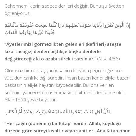
Cehennemliklerin sadece derileri değişir. Bunu şu âyetten
öğreniyoruz:
إِنَّ الَّذِينَ كَفَرُوا بِآَيَاتِنَا سَوْفَ نُصْلِيهِمْ نَارًا كُلَّمَا نَضِجَتْ جُلُودُهُمْ بَدَّلْنَاهُمْ
جُلُودًا غَيْرَهَا لِيَذُوقُوا الْعَذَابَ.
“Âyetlerimizi görmezlikten gelenleri (kafirleri) ateşte
kızartacağız; derileri piştikçe başka derilerle
değiştireceğiz ki o azabı sürekli tatsınlar.”
(Nisa 4/56)
Ölümsüz bir ruh taşıyan insanın dünyada geçireceği süre,
vücudun canlı kaldığı süredir. İnsan bazen kendi eliyle, bazen
başkasının eliyle hayatını kaybedebilir. Bu, ona verilen
sürenin, yani ecel-i müsemmasının bitmesinden önce olur.
Allah Teâlâ şöyle buyurur:
لِكُلِّ أَجَلٍ كِتَابٌ. يَمْحُوا اللَّهُ مَا يَشَاءُ وَيُثْبِتُ وَعِنْدَهُ أُمُّ الْكِتَابِ.
“Her çağın (dönemin) bir Kitap’ı vardır. Allah, koyduğu
düzene göre süreyi kısaltır veya sabitler. Ana Kitap onun