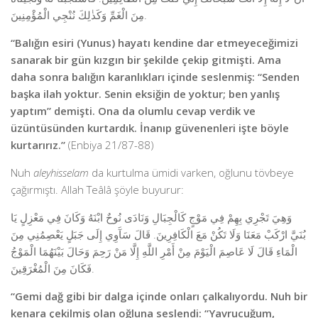
مِنَ الْغَمِّ وَكَذٰلِكَ نُنْجِي الْمُؤْمِنِينَ.
“Balığın esiri (Yunus) hayatı kendine dar etmeyeceğimizi
sanarak bir gün kızgın bir şekilde çekip gitmişti. Ama
daha sonra balığın karanlıkları içinde seslenmiş: “Senden
başka ilah yoktur. Senin eksiğin de yoktur; ben yanlış
yaptım” demişti. Ona da olumlu cevap verdik ve
üzüntüsünden kurtardık. İnanıp güvenenleri işte böyle
kurtarırız.”
(Enbiya 21/87-88)
Nuh
aleyhisselam
da kurtulma ümidi varken, oğlunu tövbeye
çağırmıştı. Allah Teâlâ şöyle buyurur:
وَهِيَ تَجْرِي بِهِمْ فِي مَوْجٍ كَالْجِبَالِ وَنَادَى نُوحٌ ابْنَهُ وَكَانَ فِي مَعْزِلٍ يَا
بُنَيَّ ارْكَبْ مَعَنَا وَلَا تَكُنْ مَعَ الْكَافِرِينَ. قَالَ سَآَوِي إِلَى جَبَلٍ يَعْصِمُنِي مِنَ
الْمَاءِ قَالَ لَا عَاصِمَ الْيَوْمَ مِنْ أَمْرِ اللَّهِ إِلَّا مَنْ رَحِمَ وَحَالَ بَيْنَهُمَا الْمَوْجُ
فَكَانَ مِنَ الْمُغْرَقِينَ.
“Gemi dağ gibi bir dalga içinde onları çalkalıyordu. Nuh bir
kenara çekilmiş olan oğluna seslendi: “Yavrucuğum,