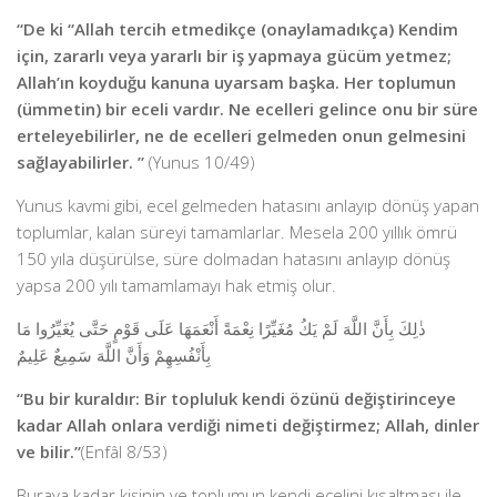
“De ki “Allah tercih etmedikçe (onaylamadıkça) Kendim
için, zararlı veya yararlı bir iş yapmaya gücüm yetmez;
Allah’ın koyduğu kanuna uyarsam başka. Her toplumun
(ümmetin) bir eceli vardır. Ne ecelleri gelince onu bir süre
erteleyebilirler, ne de ecelleri gelmeden onun gelmesini
sağlayabilirler. ”
(Yunus 10/49)
Yunus kavmi gibi, ecel gelmeden hatasını anlayıp dönüş yapan
toplumlar, kalan süreyi tamamlarlar. Mesela 200 yıllık ömrü
150 yıla düşürülse, süre dolmadan hatasını anlayıp dönüş
yapsa 200 yılı tamamlamayı hak etmiş olur.
ذٰلِكَ بِأَنَّ اللَّهَ لَمْ يَكُ مُغَيِّرًا نِعْمَةً أَنْعَمَهَا عَلَى قَوْمٍ حَتَّى يُغَيِّرُوا مَا
بِأَنْفُسِهِمْ وَأَنَّ اللَّهَ سَمِيعٌ عَلِيمٌ
“Bu bir kuraldır: Bir topluluk kendi özünü değiştirinceye
kadar Allah onlara verdiği nimeti değiştirmez; Allah, dinler
ve bilir.”
(Enfâl 8/53)
Buraya kadar kişinin ve toplumun kendi ecelini kısaltması ile