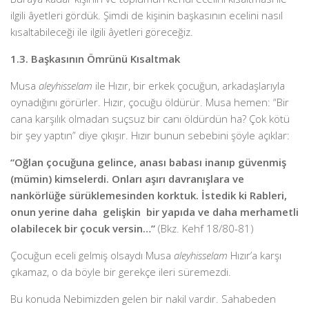
ilgili âyetleri gördük. Şimdi de kişinin başkasının ecelini nasıl
kısaltabileceği ile ilgili âyetleri göreceğiz.
1.3. Başkasının Ömrünü Kısaltmak
Musa
aleyhisselam
ile Hızır, bir erkek çocuğun, arkadaşlarıyla
oynadığını görürler. Hızır, çocuğu öldürür. Musa hemen: “Bir
cana karşılık olmadan suçsuz bir canı öldürdün ha? Çok kötü
bir şey yaptın” diye çıkışır. Hızır bunun sebebini şöyle açıklar:
“Oğlan çocuğuna gelince, anası babası inanıp güvenmiş
(mümin) kimselerdi. Onları aşırı davranışlara ve
nankörlüğe sürüklemesinden korktuk. İstedik ki Rableri,
onun yerine daha gelişkin bir yapıda ve daha merhametli
olabilecek bir çocuk versin…”
(Bkz. Kehf 18/80-81)
Çocuğun eceli gelmiş olsaydı Musa
aleyhisselam
Hızır’a karşı
çıkamaz, o da böyle bir gerekçe ileri süremezdi.
Bu konuda Nebimizden gelen bir nakil vardır. Sahabeden