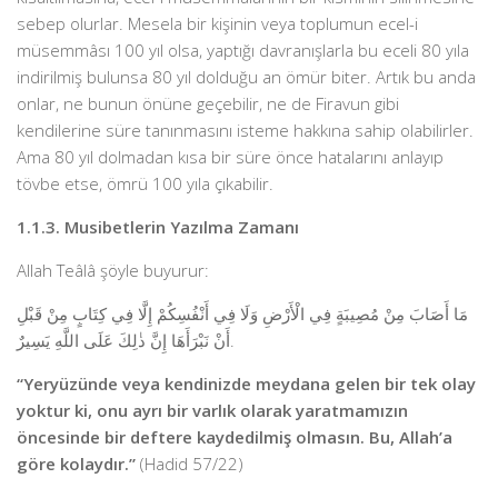
sebep olurlar. Mesela bir kişinin veya toplumun ecel-i
müsemmâsı 100 yıl olsa, yaptığı davranışlarla bu eceli 80 yıla
indirilmiş bulunsa 80 yıl dolduğu an ömür biter. Artık bu anda
onlar, ne bunun önüne geçebilir, ne de Firavun gibi
kendilerine süre tanınmasını isteme hakkına sahip olabilirler.
Ama 80 yıl dolmadan kısa bir süre önce hatalarını anlayıp
tövbe etse, ömrü 100 yıla çıkabilir.
1.1.3. Musibetlerin Yazılma Zamanı
Allah Teâlâ şöyle buyurur:
مَا أَصَابَ مِنْ مُصِيبَةٍ فِي الْأَرْضِ وَلَا فِي أَنْفُسِكُمْ إِلَّا فِي كِتَابٍ مِنْ قَبْلِ
أَنْ نَبْرَأَهَا إِنَّ ذٰلِكَ عَلَى اللَّهِ يَسِيرٌ.
“Yeryüzünde veya kendinizde meydana gelen bir tek olay
yoktur ki, onu ayrı bir varlık olarak yaratmamızın
öncesinde bir deftere kaydedilmiş olmasın. Bu, Allah’a
göre kolaydır.”
(Hadid 57/22)