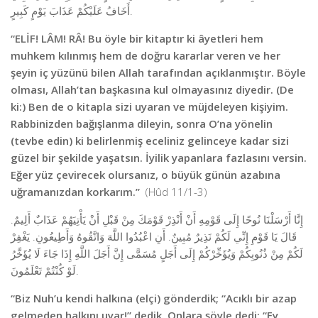
أَخَافُ عَلَيْكُمْ عَذَابَ يَوْمٍ كَبِيرٍ.
“ELİF! LÂM! RÂ! Bu öyle bir kitaptır ki âyetleri hem
muhkem kılınmış hem de doğru kararlar veren ve her
şeyin iç yüzünü bilen Allah tarafından açıklanmıştır. Böyle
olması, Allah’tan başkasına kul olmayasınız diyedir. (De
ki:) Ben de o kitapla sizi uyaran ve müjdeleyen kişiyim.
Rabbinizden bağışlanma dileyin, sonra O’na yönelin
(tevbe edin) ki belirlenmiş eceliniz gelinceye kadar sizi
güzel bir şekilde yaşatsın. İyilik yapanlara fazlasını versin.
Eğer yüz çevirecek olursanız, o büyük günün azabına
uğramanızdan korkarım.”
(Hûd 11/1-3)
إِنَّا أَرْسَلْنَا نُوحًا إِلَى قَوْمِهِ أَنْ أَنْذِرْ قَوْمَكَ مِنْ قَبْلِ أَنْ يَأْتِيَهُمْ عَذَابٌ أَلِيمٌ.
قَالَ يَا قَوْمِ إِنِّي لَكُمْ نَذِيرٌ مُبِينٌ. أَنِ اعْبُدُوا اللَّهَ وَاتَّقُوهُ وَأَطِيعُونِ. يَغْفِرْ
لَكُمْ مِنْ ذُنُوبِكُمْ وَيُؤَخِّرْكُمْ إِلَى أَجَلٍ مُسَمًّى إِنَّ أَجَلَ اللَّهِ إِذَا جَاءَ لَا يُؤَخَّرُ
لَوْ كُنْتُمْ تَعْلَمُونَ.
“Biz Nuh’u kendi halkına (elçi) gönderdik; “Acıklı bir azap
gelmeden halkını uyar!” dedik. Onlara şöyle dedi: “Ey