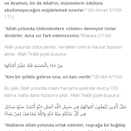
ve ikramını, bir de Allah’ın, müminlerin ödülünü
eksiltmeyeceğini müjdelemek isterler.”
(Al-i İmran 3/169-
171)
“Allah yolunda öldürülenlere «ölüler» demeyin! Onlar
diridirler. Ama siz fark edemezsiniz.”
(Bakara 2/154)
Allah yolunda öldürülenler, verdikleri ömrün kat kat fazlasını
alırlar. Allah Teâlâ şöyle buyurur:
مَنْ جَاءَ بِالْحَسَنَةِ فَلَهُ عَشْرُ أَمْثَالِهَا.
“Kim bir iyilikle gelirse ona, on katı verilir.”
(En’âm 6/160)
Bu iyilik, Allah yolunda malını harcama şeklinde olursa 700
katına, hatta daha fazlasına çıkar. Allah Teâlâ şöyle buyurur:
مَثَلُ الَّذِينَ يُنْفِقُونَ أَمْوَالَهُمْ فِي سَبِيلِ اللَّهِ كَمَثَلِ حَبَّةٍ أَنْبَتَتْ سَبْعَ سَنَابِلَ
فِي كُلِّ سُنْبُلَةٍ مِئَةُ حَبَّةٍ وَاللَّهُ يُضَاعِفُ لِمَنْ يَشَاءُ.
“Mallarını Allah yolunda infak edenler, toprağa bir buğday