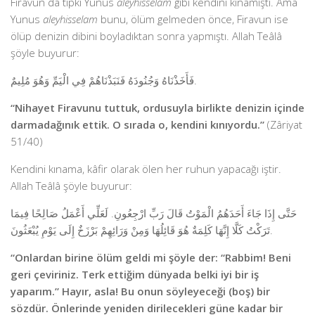
Firavun da tıpkı Yunus
aleyhisselam
gibi kendini kınamıştı. Ama
Yunus
aleyhisselam
bunu, ölüm gelmeden önce, Firavun ise
ölüp denizin dibini boyladıktan sonra yapmıştı. Allah Teâlâ
şöyle buyurur:
فَأَخَذْنَاهُ وَجُنُودَهُ فَنَبَذْنَاهُمْ فِي الْيَمِّ وَهُوَ مُلِيمٌ.
“Nihayet Firavunu tuttuk, ordusuyla birlikte denizin içinde
darmadağınık ettik. O sırada o, kendini kınıyordu.”
(Zâriyat
51/40)
Kendini kınama, kâfir olarak ölen her ruhun yapacağı iştir.
Allah Teâlâ şöyle buyurur:
حَتَّى إِذَا جَاءَ أَحَدَهُمُ الْمَوْتُ قَالَ رَبِّ ارْجِعُونِ. لَعَلِّي أَعْمَلُ صَالِحًا فِيمَا
تَرَكْتُ كَلَّا إِنَّهَا كَلِمَةٌ هُوَ قَائِلُهَا وَمِنْ وَرَائِهِمْ بَرْزَخٌ إِلَى يَوْمِ يُبْعَثُونَ.
“Onlardan birine ölüm geldi mi şöyle der: “Rabbim! Beni
geri çeviriniz. Terk ettiğim dünyada belki iyi bir iş
yaparım.” Hayır, asla! Bu onun söyleyeceği (boş) bir
sözdür. Önlerinde yeniden dirilecekleri güne kadar bir