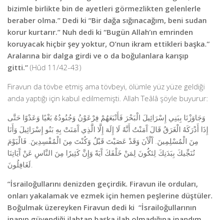
bizimle birlikte bin de ayetleri görmezlikten gelenlerle
beraber olma.” Dedi ki “Bir dağa sığınacağım, beni sudan
korur kurtarır.” Nuh dedi ki “Bugün Allah’ın emrinden
koruyacak hiçbir şey yoktur, O’nun ikram ettikleri başka.”
Aralarına bir dalga girdi ve o da boğulanlara karışıp
gitti.”
(Hûd 11/42-43)
Firavun da tövbe etmiş ama tövbeyi, ölümle yüz yüze geldiği
anda yaptığı için kabul edilmemişti. Allah Teâlâ şöyle buyurur:
وَجَاوَزْنَا بِبَنِي إِسْرَائِيلَ الْبَحْرَ فَأَتْبَعَهُمْ فِرْعَوْنُ وَجُنُودُهُ بَغْيًا وَعَدْوًا حَتَّى
إِذَا أَدْرَكَهُ الْغَرَقُ قَالَ آَمَنْتُ أَنَّهُ لَا إِلَهَ إِلَّا الَّذِي آَمَنَتْ بِهِ بَنُو إِسْرَائِيلَ وَأَنَا
مِنَ الْمُسْلِمِينَ. آَلْآَنَ وَقَدْ عَصَيْتَ قَبْلُ وَكُنْتَ مِنَ الْمُفْسِدِينَ. فَالْيَوْمَ
نُنَجِّيكَ بِبَدَنِكَ لِتَكُونَ لِمَنْ خَلْفَكَ آَيَةً وَإِنَّ كَثِيرًا مِنَ النَّاسِ عَنْ آَيَاتِنَا
لَغَافِلُونَ.
“İsrailoğullarını denizden geçirdik. Firavun ile orduları,
onları yakalamak ve ezmek için hemen peşlerine düştüler.
Boğulmak üzereyken Firavun dedi ki “İsrailoğullarının
inanıp güvendiği ilahtan başka ilah olmadığına inandım.