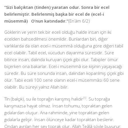
“Sizi balçıktan (tinden) yaratan odur. Sonra bir ecel
belirlemiştir.
Belirlenmiş başka bir ecel de (ecel-i
müsemmâ) O’nun katındadır.”
(En’âm 6/2)
Göklerin ve yerin tek bir eceli olduğu halde insan için iki
ecelden bahsedilmesi önemlidir. Bunlardan biri, diğer
varlıklarda da olan ecel-i müsemmâ olduğuna göre diğeri tabiî
ecel olabilir. Tabiî ecel, vücudun dayanma süresidir. Süre
bitince insan, dalında kuruyan çiçek gibi olur. Tabipler ömür
biçerken ona bakarlar. Ecel-i müsemmâ ise kişinin yaşayacağı
süredir. Bu süre sonunda insan, dalından koparılmış çiçek gibi
ölür. Tabii eceli 100 sene olanın ecel-i müsemmâsı 60 sene
olabilir. Bu süreyi yalnız Allah bilir.
Tîn (balçık), su ile toprağın karışmış halidir
[1]
. Su toprağa
karışmazsa hayat olmaz. İnsan tohumu, topraktan gelen
gıdalardan oluşur. Ana rahminde, yine topraktan gelen
gıdalarla gelişir. İnsan ölünceye kadar topraktan beslenir.
Ondan ayrılan her şey toprak olur. Allah Teâlâ şöyle buyurur: