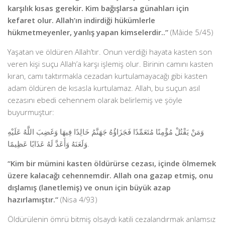
karşılık kısas gerekir. Kim bağışlarsa günahları için
kefaret olur. Allah’ın indirdiği hükümlerle
hükmetmeyenler, yanlış yapan kimselerdir..”
(Mâide 5/45)
Yaşatan ve öldüren Allah’tır. Onun verdiği hayata kasten son
veren kişi suçu Allah’a karşı işlemiş olur. Birinin camını kasten
kıran, camı taktırmakla cezadan kurtulamayacağı gibi kasten
adam öldüren de kısasla kurtulamaz. Allah, bu suçun asıl
cezasını ebedi cehennem olarak belirlemiş ve şöyle
buyurmuştur:
وَمَنْ يَقْتُلْ مُؤْمِنًا مُتَعَمِّدًا فَجَزَاؤُهُ جَهَنَّمُ خَالِدًا فِيهَا وَغَضِبَ اللَّهُ عَلَيْهِ
وَلَعَنَهُ وَأَعَدَّ لَهُ عَذَابًا عَظِيمًا.
“Kim bir mümini kasten öldürürse cezası, içinde ölmemek
üzere kalacağı cehennemdir. Allah ona gazap etmiş, onu
dışlamış (lanetlemiş) ve onun için büyük azap
hazırlamıştır.”
(Nisa 4/93)
Öldürülenin ömrü bitmiş olsaydı katili cezalandırmak anlamsız