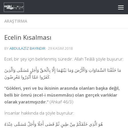
Skip to content
ARAŞTIRMA
Ecelin Kısalması
BY
ABDULAZIZ BAYINDIR
·
29 KASIM 2018
Ecel, bir şey için belirlenmiş süredir. Allah Teâlâ şöyle buyurur:
مَا خَلَقْنَا السَّمَاوَاتِ وَالْأَرْضَ وَمَا بَيْنَهُمَا إِلَّا بِالْحَقِّ وَأَجَلٍ مُسَمًّى وَالَّذِينَ
كَفَرُوا عَمَّا أُنْذِرُوا مُعْرِضُونَ.
“Gökleri, yeri ve bu ikisinin arasında olanları başka değil,
belli bir ömrü (ecel-i müsemmâsı) olan gerçek varlıklar
olarak yaratmışızdır.”
(Ahkaf 46/3)
İnsanlar hakkında da şöyle buyrulur:
هُوَ الَّذِي خَلَقَكُمْ مِنْ طِينٍ ثُمَّ قَضَى أَجَلًا وَأَجَلٌ مُسَمًّى عِنْدَهُ