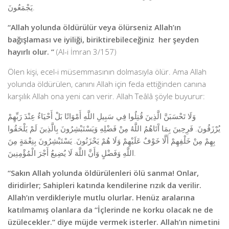
يَجْمَعُونَ.
“Allah yolunda öldürülür veya ölürseniz Allah’ın
bağışlaması ve iyiliği, biriktirebileceğiniz her şeyden
hayırlı olur.
”
(Al-i İmran 3/157)
Ölen kişi, ecel-i müsemmasının dolmasıyla ölür. Ama Allah
yolunda öldürülen, canını Allah için feda ettiğinden canına
karşılık Allah ona yeni can verir. Allah Teâlâ şöyle buyurur:
وَلَا تَحْسَبَنَّ الَّذِينَ قُتِلُوا فِي سَبِيلِ اللَّهِ أَمْوَاتًا بَلْ أَحْيَاءٌ عِنْدَ رَبِّهِمْ
يُرْزَقُونَ. فَرِحِينَ بِمَا آَتَاهُمُ اللَّهُ مِنْ فَضْلِهِ وَيَسْتَبْشِرُونَ بِالَّذِينَ لَمْ يَلْحَقُوا
بِهِمْ مِنْ خَلْفِهِمْ أَلَّا خَوْفٌ عَلَيْهِمْ وَلَا هُمْ يَحْزَنُونَ. يَسْتَبْشِرُونَ بِنِعْمَةٍ مِنَ
اللَّهِ وَفَضْلٍ وَأَنَّ اللَّهَ لَا يُضِيعُ أَجْرَ الْمُؤْمِنِينَ.
“Sakın Allah yolunda öldürülenleri ölü sanma! Onlar,
diridirler; Sahipleri katında kendilerine rızık da verilir.
Allah’ın verdikleriyle mutlu olurlar. Henüz aralarına
katılmamış olanlara da “İçlerinde ne korku olacak ne de
üzülecekler.” diye müjde vermek isterler. Allah’ın nimetini