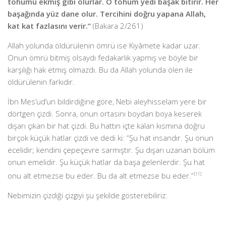
tohumu ekmiş gibi olurlar. O tohum yedi başak bitirir. Her
başağında yüz dane olur. Tercihini doğru yapana Allah,
kat kat fazlasını verir.”
(Bakara 2/261)
Allah yolunda öldürülenin ömrü ise Kıyâmete kadar uzar.
Onun ömrü bitmiş olsaydı fedakarlık yapmış ve böyle bir
karşılığı hak etmiş olmazdı. Bu da Allah yolunda ölen ile
öldürülenin farkıdır.
İbn Mes’ud’un bildirdiğine göre, Nebi aleyhisselam yere bir
dörtgen çizdi. Sonra, onun ortasını boydan boya keserek
dışarı çıkan bir hat çizdi. Bu hattın içte kalan kısmına doğru
birçok küçük hatlar çizdi ve dedi ki: “Şu hat insandır. Şu onun
ecelidir; kendini çepeçevre sarmıştır. Şu dışarı uzanan bölüm
onun emelidir. Şu küçük hatlar da başa gelenlerdir. Şu hat
onu alt etmezse bu eder. Bu da alt etmezse bu eder.”
[11]
Nebimizin çizdiği çizgiyi şu şekilde gösterebiliriz: