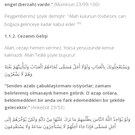
engel (berzah) vardır.”
(Müminun 23/99-100)
Peygamberimiz şöyle demiştir: “Allah kulunun tövbesini, can
boğaza gelinceye kadar kabul eder.”
[6]
1.1.2. Cezanın Gelişi
Allah, cezayı hemen vermez. Yoksa yeryüzünde kimse
kalmazdı. Allah Teâlâ şöyle buyurur:
وَيَسْتَعْجِلُونَكَ بِالْعَذَابِ وَلَوْلَا أَجَلٌ مُسَمًّى لَجَاءَهُمُ الْعَذَابُ وَلَيَأْتِيَنَّهُمْ بَغْتَةً
وَهُمْ لَا يَشْعُرُونَ.
“Senden azabı çabuklaştırmanı istiyorlar; zamanı
belirlenmiş olmasaydı hemen gelirdi. O azap onlara,
beklemedikleri bir anda ve fark edemedikleri bir şekilde
gelecektir.”
(Ankebût 29/53)
وَلَوْ يُؤَاخِذُ اللَّهُ النَّاسَ بِظُلْمِهِمْ مَا تَرَكَ عَلَيْهَا مِنْ دَابَّةٍ وَلَكِنْ يُؤَخِّرُهُمْ إِلَى
أَجَلٍ مُسَمًّى فَإِذَا جَاءَ أَجَلُهُمْ لَا يَسْتَأْخِرُونَ سَاعَةً وَلَا يَسْتَقْدِمُونَ.