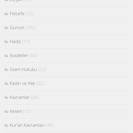
Felsefe
(25)
Güncel
(292)
Hadis
(15)
İbadetler
(66)
İslam Hukuku
(22)
Kadın ve Aile
(52)
Kavramlar
(26)
Kelam
(10)
Kur'an Kavramları
(49)