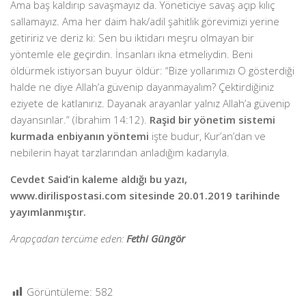
Ama baş kaldırıp savaşmayız da. Yöneticiye savaş açıp kılıç
sallamayız. Ama her daim hak/adil şahitlik görevimizi yerine
getiririz ve deriz ki: Sen bu iktidarı meşru olmayan bir
yöntemle ele geçirdin. İnsanları ikna etmeliydin. Beni
öldürmek istiyorsan buyur öldür: “Bize yollarımızı O gösterdiği
halde ne diye Allah’a güvenip dayanmayalım? Çektirdiğiniz
eziyete de katlanırız. Dayanak arayanlar yalnız Allah’a güvenip
dayansınlar.” (İbrahim 14:12).
Raşid bir yönetim sistemi
kurmada enbiyanın yöntemi
işte budur, Kur’an’dan ve
nebilerin hayat tarzlarından anladığım kadarıyla.
Cevdet Said’in kaleme aldığı bu yazı,
www.dirilispostasi.com sitesinde 20.01.2019 tarihinde
yayımlanmıştır.
Arapçadan tercüme eden:
Fethi Güngör
Görüntüleme:
582