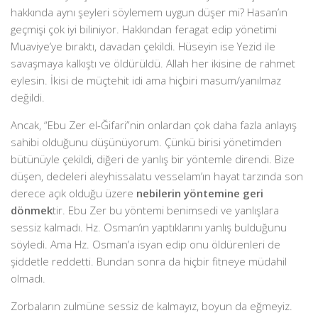
hakkında aynı şeyleri söylemem uygun düşer mi? Hasan’ın
geçmişi çok iyi biliniyor. Hakkından feragat edip yönetimi
Muaviye’ye bıraktı, davadan çekildi. Hüseyin ise Yezid ile
savaşmaya kalkıştı ve öldürüldü. Allah her ikisine de rahmet
eylesin. İkisi de müçtehit idi ama hiçbiri masum/yanılmaz
değildi.
Ancak, “Ebu Zer el-Ğifari”nin onlardan çok daha fazla anlayış
sahibi olduğunu düşünüyorum. Çünkü birisi yönetimden
bütünüyle çekildi, diğeri de yanlış bir yöntemle direndi. Bize
düşen, dedeleri aleyhissalatu vesselam’ın hayat tarzında son
derece açık olduğu üzere
nebilerin yöntemine geri
dönmek
tir. Ebu Zer bu yöntemi benimsedi ve yanlışlara
sessiz kalmadı. Hz. Osman’ın yaptıklarını yanlış bulduğunu
söyledi. Ama Hz. Osman’a isyan edip onu öldürenleri de
şiddetle reddetti. Bundan sonra da hiçbir fitneye müdahil
olmadı.
Zorbaların zulmüne sessiz de kalmayız, boyun da eğmeyiz.