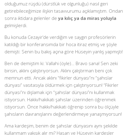
olduğumuz rüşdü (dürstlük ve olgunluğu) nasıl geri
getirebileceğimize ilişkin tasavvurumu açıklamıştım. Ondan
sonra iktidara gelenler de
ya kılıç ya da miras yoluyla
gelmişlerdi.
Bu konuda Cezayir’de verdiğim ve saygın profesörlerin
katıldığı bir konferansımda bir hoca itiraz etmiş ve şöyle
demişti: Senin bu bakış açına göre Hüseyin yanlış yapmıştı!
Ben de demiştim ki: Vallahi (öyle)… Bravo sana! Sen zeki
birisin, aklını çalıştırıyorsun. Aklını çalıştırman beni çok
memnun etti. Ancak aklını “fikirler dünyası”nı “şahıslar
dünyası” vasıtasıyla öldürmek için çalıştırıyorsun! “Fikirler
dünyası”nı dışlamak için “şahıslar dünyası”nı kullanmak
istiyorsun. Hakkı/hakikati şahıslar üzerinden öğrenmek
istiyorsun. Önce hakkı/hakikati öğrenip sonra bu ölçüyle
şahısların davranışlarını değerlendirmeye yanaşmıyorsun!
Ama kardeşim, benim de şahıslar dünyasını aynı şekilde
kullanmam yakışık alır mı? Hasan ve Hüseyin kardeşler