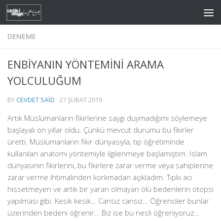
Skip to content
DENEME
ENBİYANIN YÖNTEMİNİ ARAMA
YOLCULUĞUM
BY
CEVDET SAID
·
27 ŞUBAT 2019
Artık Müslümanların fikirlerine saygı duymadığımı söylemeye
başlayalı on yıllar oldu. Çünkü mevcut durumu bu fikirler
üretti. Müslümanların fikir dünyasıyla, tıp öğretiminde
kullanılan anatomi yöntemiyle ilgilenmeye başlamıştım. İslam
dünyasının fikirlerini, bu fikirlere zarar verme veya sahiplerine
zarar verme ihtimalinden korkmadan açıkladım. Tıpkı acı
hissetmeyen ve artık bir yararı olmayan ölü bedenlerin otopsi
yapılması gibi. Kesik kesik… Cansız cansız… Öğrenciler bunlar
üzerinden bedeni öğrenir… Biz ise bu nesli öğreniyoruz…