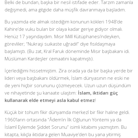
Belki de bundan, başka bir nesil istifade eder. Tarzım zamanla
değişmedi, ama gitgide daha müşfik davranmaya başladım.
Bu yazımda ele almak istediğim konunun kökleri 1948’de
Kahire’de vuku bulan bir olaya kadar geriye gidiyor olmalı.
Henüz 17 yaşındaydım. Mısır Millî Kütüphanesi’ndeyken,
görevliler; “Nukraşi suikaste uğradı!” diye fısıldaşmaya
başlamıştı. (Bu zat, Kral Faruk döneminde Mısır başbakanı idi.
Müslüman Kardeşler cemaatini kapatmıştı).
İçerlediğimi hissetmiştim. Zira orada ya da bir başka yerde bir
lideri veya başbakanı öldürmek, İslam dünyasının ne eski ne
de yeni hiçbir sorununu çözmeyecek. Uzun uzun düşündüm
ve nihayetinde şu kanaate ulaştım:
İslam, iktidarı güç
kullanarak elde etmeyi asla kabul etmez
!
Küçük bir tohum fikir dünyamda merkezî bir fikir haline geldi.
1960’ların ortasında “Âdem’in İlk Oğlunun Yöntemi ya da
İslamî Eylemde Şiddet Sorunu” isimli kitabımı yazmıştım. Bu
kitapta, kılıçla iktidara gelen Muaviye’den bu yana yitirmiş