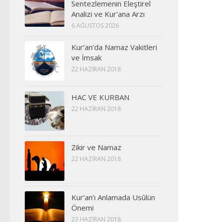
Sentezlemenin Eleştirel
Analizi ve Kur’ana Arzı
6 AĞUSTOS 2026
Kur’an’da Namaz Vakitleri
ve İmsak
22 HAZIRAN 2018
HAC VE KURBAN
22 HAZIRAN 2018
Zikir ve Namaz
22 HAZIRAN 2018
Kur’an’ı Anlamada Usûlün
Önemi
23 HAZIRAN 2018