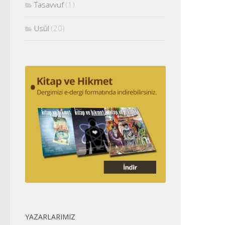
Tasavvuf
(1)
Usûl
(20)
YAZARLARIMIZ