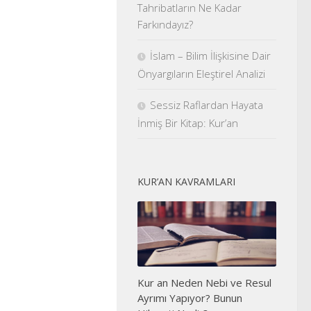
Tahribatların Ne Kadar
Farkındayız?
İslam – Bilim İlişkisine Dair
Önyargıların Eleştirel Analizi
Sessiz Raflardan Hayata
İnmiş Bir Kitap: Kur’an
KUR’AN KAVRAMLARI
Kur an Neden Nebi ve Resul
Ayrımı Yapıyor? Bunun