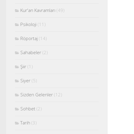
Kur'an Kavramları
(49)
Psikoloji
(11)
Röportaj
(14)
Sahabeler
(2)
Şiir
(1)
Siyer
(5)
Sizden Gelenler
(12)
Sohbet
(2)
Tarih
(3)