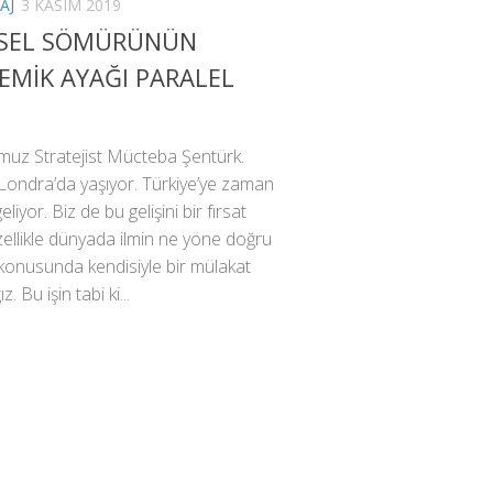
AJ
3 KASIM 2019
SEL SÖMÜRÜNÜN
EMİK AYAĞI PARALEL
uz Stratejist Mücteba Şentürk.
Londra’da yaşıyor. Türkiye’ye zaman
iyor. Biz de bu gelişini bir fırsat
Özellikle dünyada ilmin ne yöne doğru
i konusunda kendisiyle bir mülakat
. Bu işin tabi ki...