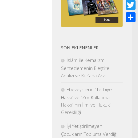
Face
Twitt
Shar
SON EKLENENLER
İslâm ile Kemalizmi
Sentezlemenin Eleştirel
Analizi ve Kur’ana Arzı
Ebeveynlerin “Terbiye
Hakkı” ve “Zor Kullanma
Hakkı” nın İlmi ve Hukuki
Gerekliliği
İyi Yetiştirilmeyen
Çocukların Topluma Verdiği