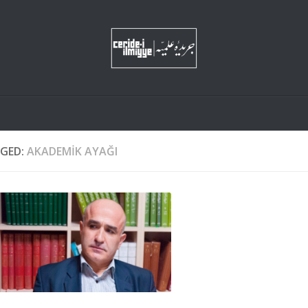
GED:
AKADEMIK AYAĞI