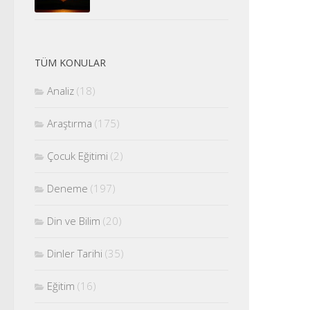
TÜM KONULAR
Analiz
(18)
Araştırma
(175)
Çocuk Eğitimi
(2)
Deneme
(197)
Din ve Bilim
(20)
Dinler Tarihi
(35)
Eğitim
(16)