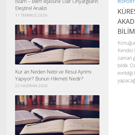
İslam – Bilim İlişkisine Dair Önyargıların
RÖPORT
Eleştirel Analizi
KÜRE
11 TEMMUZ 2026
AKAD
BİLİM
Konuğum
Kendisi 
zaman gel
bildik. 
Kur an Neden Nebi ve Resul Ayrımı
evrildiğ
Yapıyor? Bunun Hikmeti Nedir?
yapacağız
22 HAZIRAN 2026