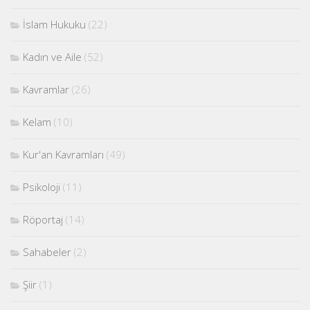
İslam Hukuku
(22)
Kadın ve Aile
(52)
Kavramlar
(26)
Kelam
(10)
Kur'an Kavramları
(49)
Psikoloji
(11)
Röportaj
(14)
Sahabeler
(2)
Şiir
(1)