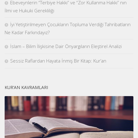
Ebeveynlerin “Terbiye Hakkı” ve “Zor Kullanma Hakkı” nın
İlmi ve Hukuki Gerekliliği
İyi Yetiştirilmeyen Çocukların Topluma Verdiği Tahribatların
Ne Kadar Farkındayız?
İslam – Bilim İlişkisine Dair Önyargıların Eleştirel Analizi
Sessiz Raflardan Hayata İnmiş Bir Kitap: Kur’an
KUR’AN KAVRAMLARI