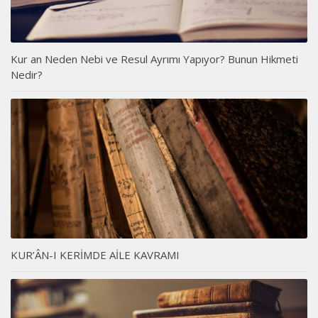
Kur an Neden Nebi ve Resul Ayrımı Yapıyor? Bunun Hikmeti
Nedir?
KUR’ÂN-I KERİMDE AİLE KAVRAMI