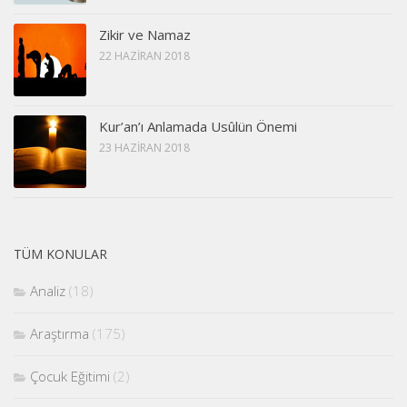
Zikir ve Namaz
22 HAZIRAN 2018
Kur’an’ı Anlamada Usûlün Önemi
23 HAZIRAN 2018
TÜM KONULAR
Analiz
(18)
Araştırma
(175)
Çocuk Eğitimi
(2)