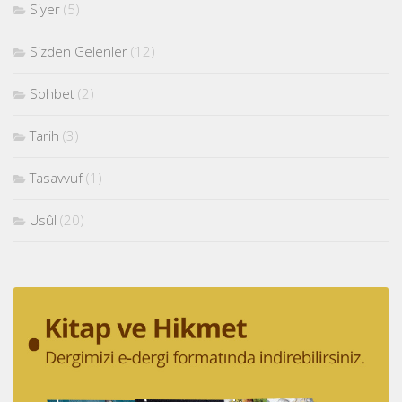
Siyer
(5)
Sizden Gelenler
(12)
Sohbet
(2)
Tarih
(3)
Tasavvuf
(1)
Usûl
(20)