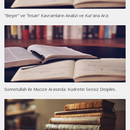
“Beşer” ve “İnsan” Kavramların Analizi ve Kur’ana Arzı
Sünnetullah ile Mucize Arasında: Kudretin Sessiz Disiplini..