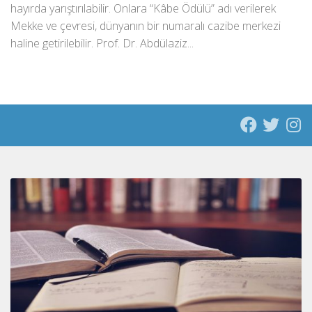
hayırda yarıştırılabilir. Onlara “Kâbe Ödülü” adı verilerek
Mekke ve çevresi, dünyanın bir numaralı cazibe merkezi
haline getirilebilir. Prof. Dr. Abdülaziz...