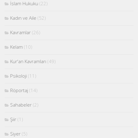
İslam Hukuku
(22)
Kadın ve Aile
(52)
Kavramlar
(26)
Kelam
(10)
Kur'an Kavramları
(49)
Psikoloji
(11)
Röportaj
(14)
Sahabeler
(2)
Şiir
(1)
Siyer
(5)