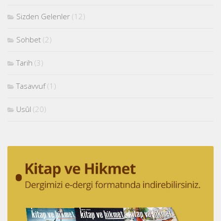
Sizden Gelenler
(12)
Sohbet
(2)
Tarih
(3)
Tasavvuf
(1)
Usûl
(20)