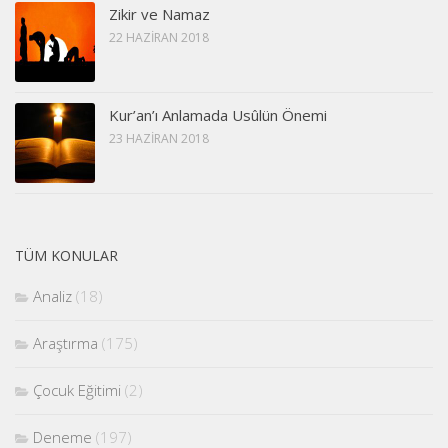
Zikir ve Namaz
22 HAZIRAN 2018
Kur’an’ı Anlamada Usûlün Önemi
23 HAZIRAN 2018
TÜM KONULAR
Analiz
(18)
Araştırma
(175)
Çocuk Eğitimi
(2)
Deneme
(197)