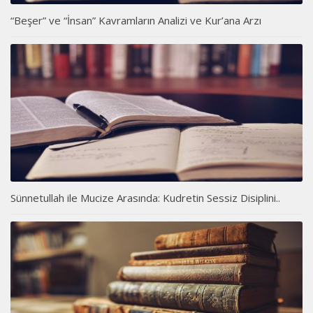
“Beşer” ve “İnsan” Kavramların Analizi ve Kur’ana Arzı
Sünnetullah ile Mucize Arasında: Kudretin Sessiz Disiplini..