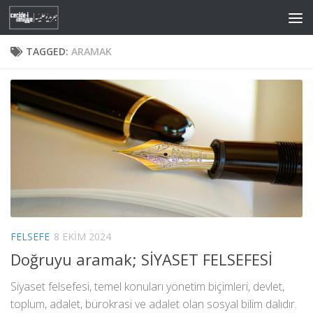
Skip to content
TAGGED:
ARAMAK
FELSEFE
8 EKIM 2024
Doğruyu aramak; SİYASET FELSEFESİ
Siyaset felsefesi, temel konuları yönetim biçimleri, devlet,
toplum, adalet, bürokrasi ve adalet olan sosyal bilim dalıdır.