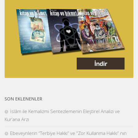
SON EKLENENLER
İslâm ile Kemalizmi Sentezlemenin Eleştirel Analizi ve
Kur’ana Arzı
Ebeveynlerin “Terbiye Hakkı” ve “Zor Kullanma Hakkı” nın