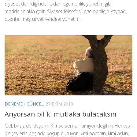
Siyaset denildiğinde iktidar, egemenlik, yönetim gibi
maddeler akla gelir. Siyaset felsefesi, egemenliğin kaynağı,
otorite, meşrutiyet ve ideal yönetim...
DENEME
/
GÜNCEL
27 EKIM 2018
Arıyorsan bil ki mutlaka bulacaksın
Gel, biraz dertleşelim Kimse seni anlamıyor değil mi Herkes
bir şeylerin peşinde koşup duruyor Kimi paranın, kimi aşkın,