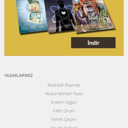
YAZARLARIMIZ
Abdullah Bayındır
Abdurrahman Yazıcı
Erdem Uygan
Fatih Orum
Fehmi Çeçen
Hişam Alabed