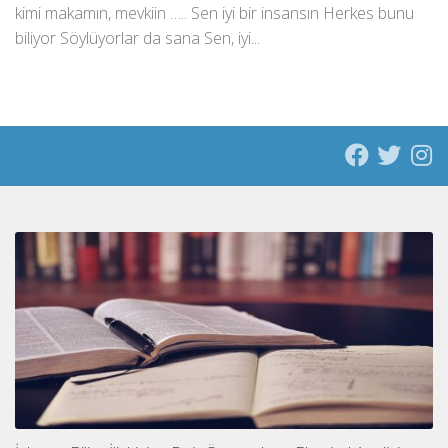
kimi makamın, mevkiin ….. Sen iyi bir insansın Herkes bunu
biliyor Söylüyorlar da sana Sen, iyi...