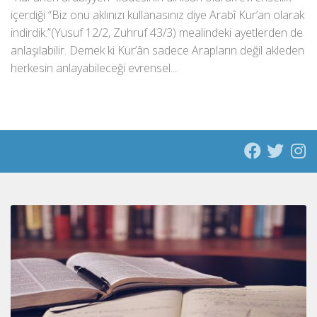
içerdiği “Biz onu aklınızı kullanasınız diye Arabî Kur’an olarak
indirdik.”(Yusuf 12/2, Zuhruf 43/3) mealindeki ayetlerden de
anlaşılabilir. Demek ki Kur’ân sadece Arapların değil akleden
herkesin anlayabileceği evrensel...