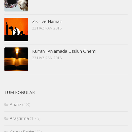
Zikir ve Namaz
22 HAZIRAN 2018
Kur’an’ı Anlamada Usûlün Önemi
23 HAZIRAN 2018
TÜM KONULAR
Analiz
(18)
Araştırma
(175)
Çocuk Eğitimi
(2)