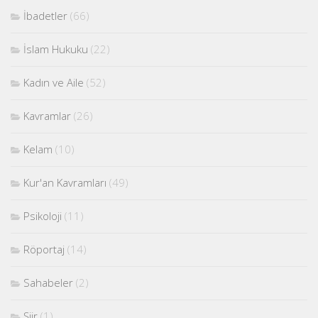
İbadetler
(66)
İslam Hukuku
(22)
Kadın ve Aile
(52)
Kavramlar
(26)
Kelam
(10)
Kur'an Kavramları
(49)
Psikoloji
(11)
Röportaj
(14)
Sahabeler
(2)
Şiir
(1)