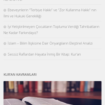
Ebeveynlerin “Terbiye Hakkı” ve “Zor Kullanma Hakkı” nın
İlmi ve Hukuki Gerekliliği
İyi Yetiştirilmeyen Çocukların Topluma Verdiği Tahribatların
Ne Kadar Farkındayız?
İslam – Bilim İlişkisine Dair Önyargıların Eleştirel Analizi
Sessiz Raflardan Hayata İnmiş Bir Kitap: Kur’an
KUR’AN KAVRAMLARI