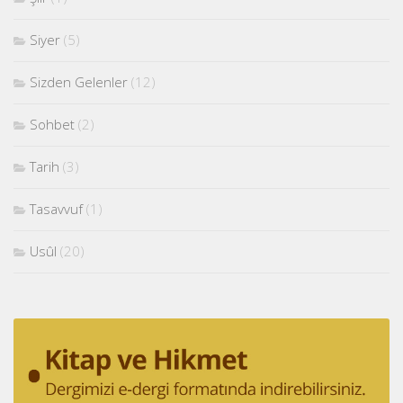
Siyer
(5)
Sizden Gelenler
(12)
Sohbet
(2)
Tarih
(3)
Tasavvuf
(1)
Usûl
(20)