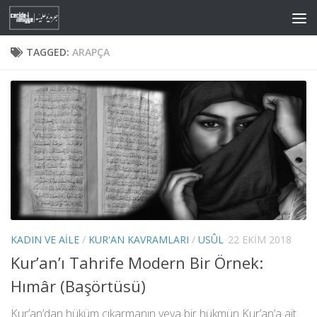
Skip to content
TAGGED:
ARAPÇA
KADIN VE AILE
/
KUR'AN KAVRAMLARI
/
USÛL
22 EKIM 2018
Kur’an’ı Tahrife Modern Bir Örnek:
Hımâr (Başörtüsü)
Kur’an’dan hüküm çıkarmanın veya bir hükmün Kur’an’a ait