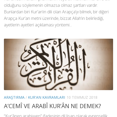
olduğunu söylemenin olmazsa olmaz şartları vardır.
Bunlardan biri Kur’an’ın dili olan Arapça’yı bilmek, bir diğeri
Arapça Kur’an metni üzerinde, bizzat Allah’ın belirlediği,
ayetlerin ayetleri açıklaması yöntemi...
ARAŞTIRMA
/
KUR'AN KAVRAMLARI
10 TEMMUZ 2018
A’CEMÎ VE ARABÎ KUR’ÂN NE DEMEK?
“Kur’ânen arabiyyen” ifadesinin dil lisan olarak evrensellik