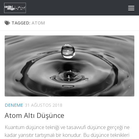
Skip to content
TAGGED:
ATOM
DENEME
31 AĞUSTOS 2018
Atom Altı Düşünce
Kuantum düşünce tekniği ve tasavvufi düşünce gerçeği ne
kadar yansıtır tartışmalı bir konudur. Bu düşünce teknikleri