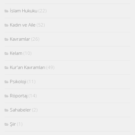
İslam Hukuku
(22)
Kadın ve Aile
(52)
Kavramlar
(26)
Kelam
(10)
Kur'an Kavramları
(49)
Psikoloji
(11)
Röportaj
(14)
Sahabeler
(2)
Şiir
(1)