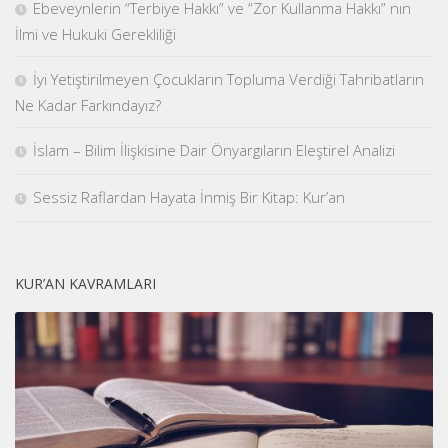
Ebeveynlerin “Terbiye Hakkı” ve “Zor Kullanma Hakkı” nın
İlmi ve Hukuki Gerekliliği
İyi Yetiştirilmeyen Çocukların Topluma Verdiği Tahribatların
Ne Kadar Farkındayız?
İslam – Bilim İlişkisine Dair Önyargıların Eleştirel Analizi
Sessiz Raflardan Hayata İnmiş Bir Kitap: Kur’an
KUR’AN KAVRAMLARI