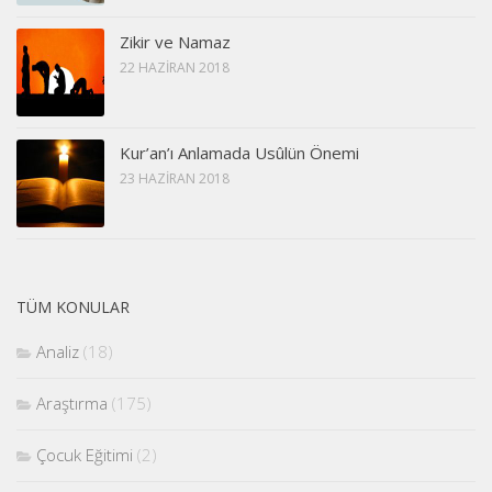
Zikir ve Namaz
22 HAZIRAN 2018
Kur’an’ı Anlamada Usûlün Önemi
23 HAZIRAN 2018
TÜM KONULAR
Analiz
(18)
Araştırma
(175)
Çocuk Eğitimi
(2)