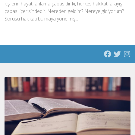
kişilerin hayatı anlama çabasıdır ki, herkes hakikati arayış
çabası içerisindedir. Nereden geldim? Nereye gidiyorum?
Sorusu hakikati bulmaya yönelmiş...