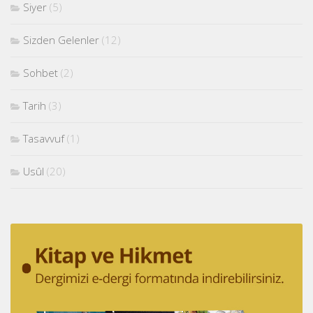
Siyer
(5)
Sizden Gelenler
(12)
Sohbet
(2)
Tarih
(3)
Tasavvuf
(1)
Usûl
(20)