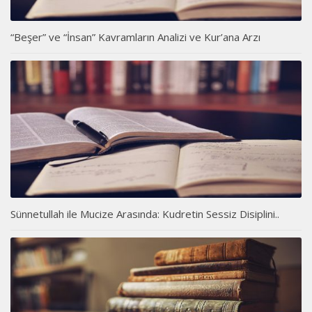
“Beşer” ve “İnsan” Kavramların Analizi ve Kur’ana Arzı
Sünnetullah ile Mucize Arasında: Kudretin Sessiz Disiplini..