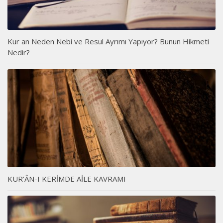
Kur an Neden Nebi ve Resul Ayrımı Yapıyor? Bunun Hikmeti
Nedir?
KUR’ÂN-I KERİMDE AİLE KAVRAMI