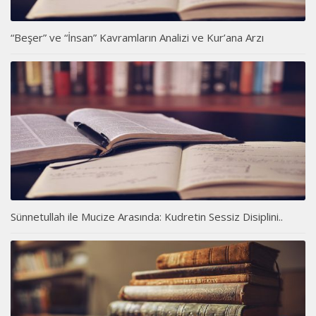
“Beşer” ve “İnsan” Kavramların Analizi ve Kur’ana Arzı
Sünnetullah ile Mucize Arasında: Kudretin Sessiz Disiplini..