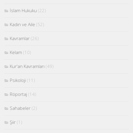
İslam Hukuku
(22)
Kadın ve Aile
(52)
Kavramlar
(26)
Kelam
(10)
Kur'an Kavramları
(49)
Psikoloji
(11)
Röportaj
(14)
Sahabeler
(2)
Şiir
(1)