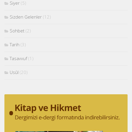
Siyer
(5)
Sizden Gelenler
(12)
Sohbet
(2)
Tarih
(3)
Tasavvuf
(1)
Usûl
(20)