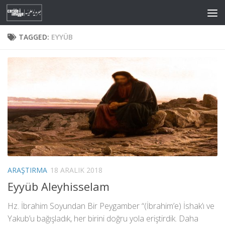
Skip to content
TAGGED:
EYYÜB
ARAŞTIRMA
18 ARALIK 2018
Eyyüb Aleyhisselam
Hz. İbrahim Soyundan Bir Peygamber “(İbrahim’e) İshak’ı ve
Yakub’u bağışladık, her birini doğru yola eriştirdik. Daha