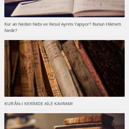
Kur an Neden Nebi ve Resul Ayrımı Yapıyor? Bunun Hikmeti
Nedir?
KUR’ÂN-I KERİMDE AİLE KAVRAMI