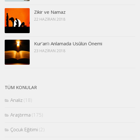
Zikir ve Namaz
22 HAZIRAN 2018
Kur’an’ı Anlamada Usûlün Önemi
23 HAZIRAN 2018
TÜM KONULAR
Analiz
(18)
Araştırma
(175)
Çocuk Eğitimi
(2)