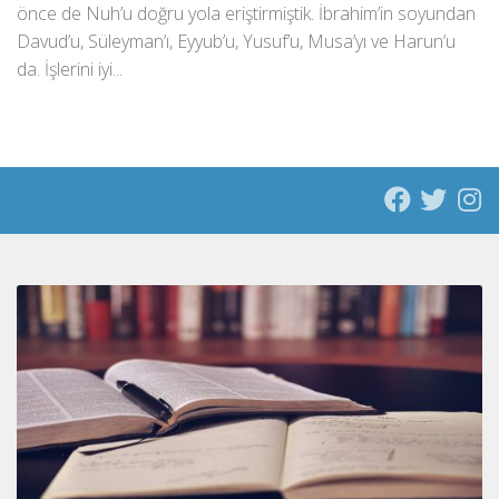
önce de Nuh’u doğru yola eriştirmiştik. İbrahim’in soyundan
Davud’u, Süleyman’ı, Eyyub’u, Yusuf’u, Musa’yı ve Harun’u
da. İşlerini iyi...