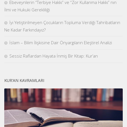
Ebeveynlerin “Terbiye Hakkı” ve “Zor Kullanma Hakkı” nın
İlmi ve Hukuki Gerekliliği
İyi Yetiştirilmeyen Çocukların Topluma Verdiği Tahribatların
Ne Kadar Farkındayız?
İslam – Bilim İlişkisine Dair Önyargıların Eleştirel Analizi
Sessiz Raflardan Hayata İnmiş Bir Kitap: Kur’an
KUR’AN KAVRAMLARI