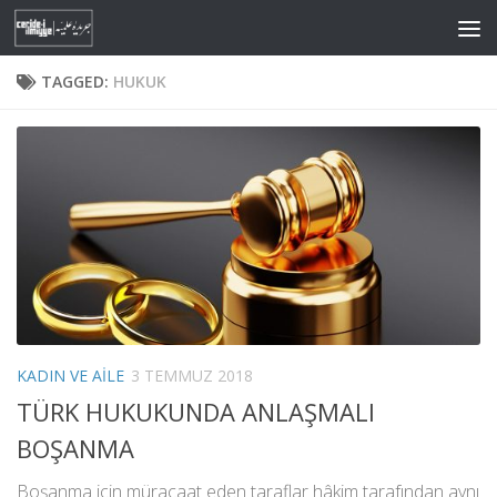
Skip to content
TAGGED:
HUKUK
KADIN VE AILE
3 TEMMUZ 2018
TÜRK HUKUKUNDA ANLAŞMALI
BOŞANMA
Boşanma için müracaat eden taraflar hâkim tarafından aynı