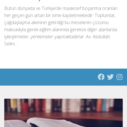
Bütün dünyada ve Türkiye’de maalesef boşanma oranları
her geçen gün artan bir ivme kaydetmektedir. Toplumlar,
çağdaşlaşma akımının getirdiği bu meselenin çözümü
maksadıyla gerek eğitim alanında gerekse diğer alanlarda
iyileştirmeler, yenilemeler yapmaktadırlar. Av. Abdullah
Selim...