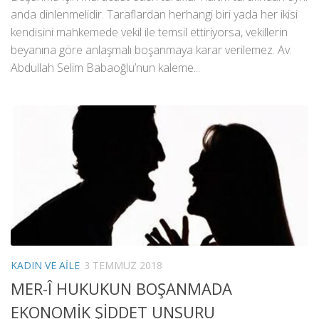
anda dinlenmelidir. Taraflardan herhangi biri yada her ikisi
kendisini mahkemede vekil ile temsil ettiriyorsa, vekillerin
beyanına göre anlaşmalı boşanmaya karar verilemez. Av.
Abdullah Selim Babaoğlu’nun kaleme...
KADIN VE AILE
3 TEMMUZ 2018
MER-Î HUKUKUN BOŞANMADA
EKONOMİK ŞİDDET UNSURU