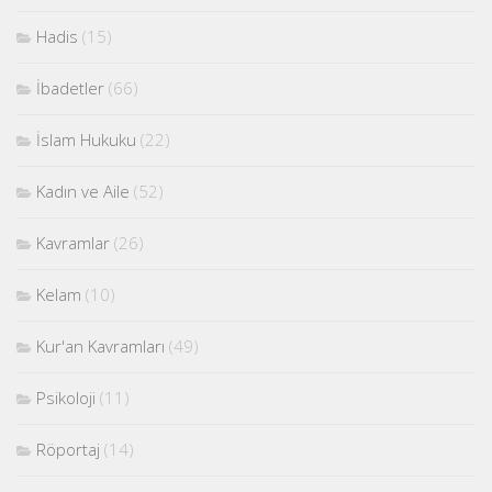
Hadis
(15)
İbadetler
(66)
İslam Hukuku
(22)
Kadın ve Aile
(52)
Kavramlar
(26)
Kelam
(10)
Kur'an Kavramları
(49)
Psikoloji
(11)
Röportaj
(14)