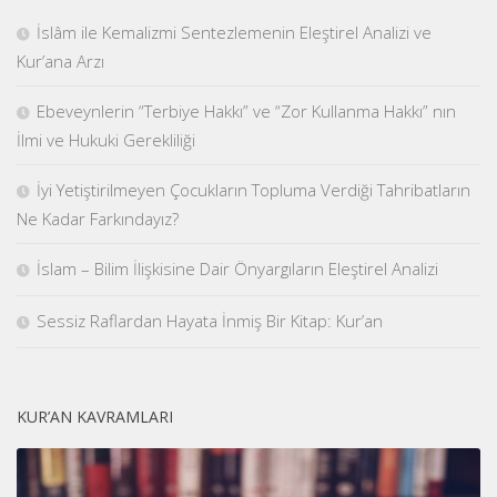
İslâm ile Kemalizmi Sentezlemenin Eleştirel Analizi ve
Kur’ana Arzı
Ebeveynlerin “Terbiye Hakkı” ve “Zor Kullanma Hakkı” nın
İlmi ve Hukuki Gerekliliği
İyi Yetiştirilmeyen Çocukların Topluma Verdiği Tahribatların
Ne Kadar Farkındayız?
İslam – Bilim İlişkisine Dair Önyargıların Eleştirel Analizi
Sessiz Raflardan Hayata İnmiş Bir Kitap: Kur’an
KUR’AN KAVRAMLARI