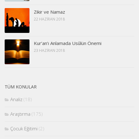
Zikir ve Namaz
22 HAZIRAN 2018
Kur’an’ı Anlamada Usûlün Önemi
23 HAZIRAN 2018
TÜM KONULAR
Analiz
(18)
Araştırma
(175)
Çocuk Eğitimi
(2)