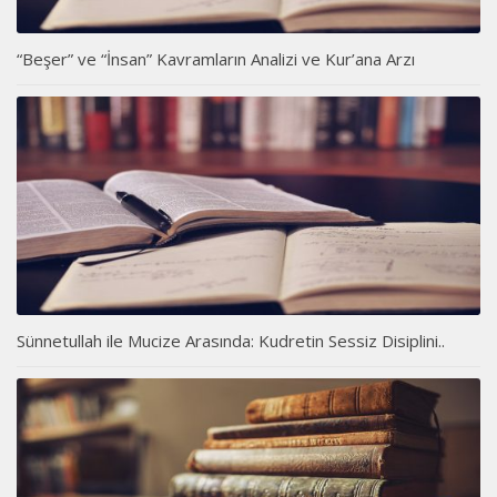
“Beşer” ve “İnsan” Kavramların Analizi ve Kur’ana Arzı
Sünnetullah ile Mucize Arasında: Kudretin Sessiz Disiplini..