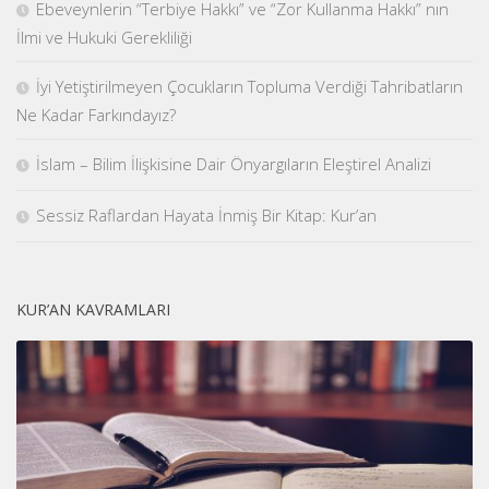
Ebeveynlerin “Terbiye Hakkı” ve “Zor Kullanma Hakkı” nın
İlmi ve Hukuki Gerekliliği
İyi Yetiştirilmeyen Çocukların Topluma Verdiği Tahribatların
Ne Kadar Farkındayız?
İslam – Bilim İlişkisine Dair Önyargıların Eleştirel Analizi
Sessiz Raflardan Hayata İnmiş Bir Kitap: Kur’an
KUR’AN KAVRAMLARI