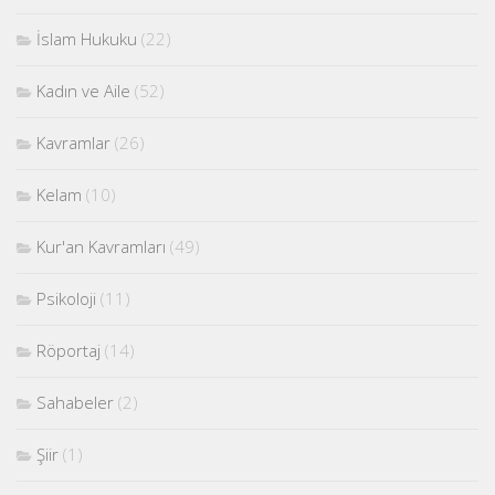
İslam Hukuku
(22)
Kadın ve Aile
(52)
Kavramlar
(26)
Kelam
(10)
Kur'an Kavramları
(49)
Psikoloji
(11)
Röportaj
(14)
Sahabeler
(2)
Şiir
(1)