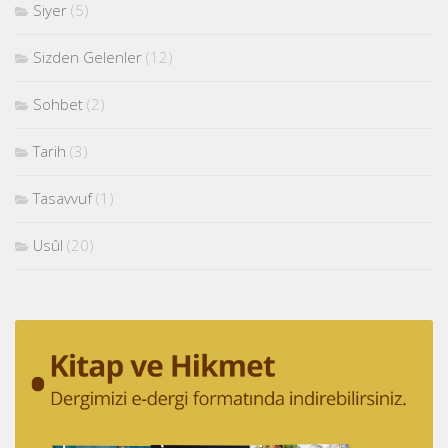
Siyer
(5)
Sizden Gelenler
(12)
Sohbet
(2)
Tarih
(3)
Tasavvuf
(1)
Usûl
(20)