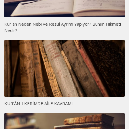
Kur an Neden Nebi ve Resul Ayrımı Yapıyor? Bunun Hikmeti
Nedir?
KUR’ÂN-I KERİMDE AİLE KAVRAMI