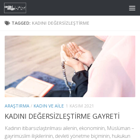
Skip to content
TAGGED:
KADINI DEĞERSIZLEŞTIRME
ARAŞTIRMA
/
KADIN VE AILE
1 KASIM 2021
KADINI DEĞERSİZLEŞTİRME GAYRETİ
Kadının itibarsızlaştırılması ailenin, ekonominin, Müslüman –
gayrimüslim ilişkilerinin, devleti yönetme biçiminin, hukukun