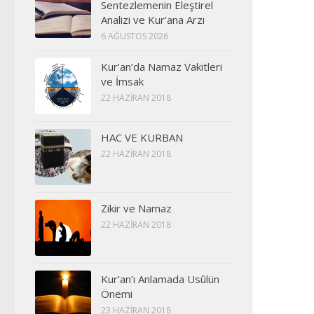
Sentezlemenin Eleştirel
Analizi ve Kur’ana Arzı
6 AĞUSTOS 2026
Kur’an’da Namaz Vakitleri
ve İmsak
22 HAZIRAN 2018
HAC VE KURBAN
22 HAZIRAN 2018
Zikir ve Namaz
22 HAZIRAN 2018
Kur’an’ı Anlamada Usûlün
Önemi
23 HAZIRAN 2018