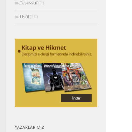
Tasavvuf
(1)
Usûl
(20)
YAZARLARIMIZ