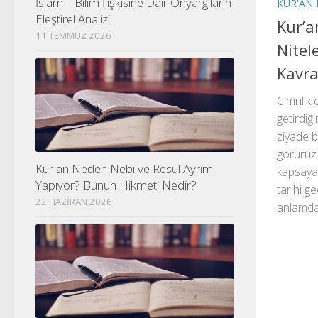
İslam – Bilim İlişkisine Dair Önyargıların
KUR'AN
Eleştirel Analizi
Kur’a
11 TEMMUZ 2026
Nitel
Kavra
Cimrilik
getirdiğ
ziyade b
görürüz. 
Kur an Neden Nebi ve Resul Ayrımı
kapsayan
Yapıyor? Bunun Hikmeti Nedir?
tarihi 
22 HAZIRAN 2026
anlamda 