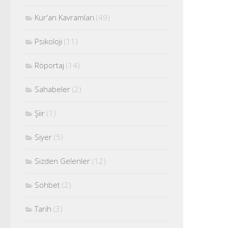
Kur'an Kavramları
(49)
Psikoloji
(11)
Röportaj
(14)
Sahabeler
(2)
Şiir
(1)
Siyer
(5)
Sizden Gelenler
(12)
Sohbet
(2)
Tarih
(3)