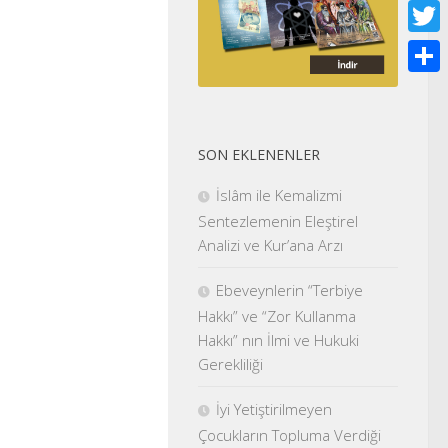
Face
Twitt
Shar
SON EKLENENLER
İslâm ile Kemalizmi
Sentezlemenin Eleştirel
Analizi ve Kur’ana Arzı
Ebeveynlerin “Terbiye
Hakkı” ve “Zor Kullanma
Hakkı” nın İlmi ve Hukuki
Gerekliliği
İyi Yetiştirilmeyen
Çocukların Topluma Verdiği