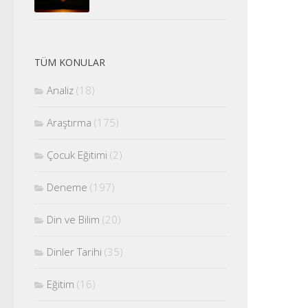
TÜM KONULAR
Analiz
(18)
Araştırma
(175)
Çocuk Eğitimi
(2)
Deneme
(197)
Din ve Bilim
(20)
Dinler Tarihi
(35)
Eğitim
(16)