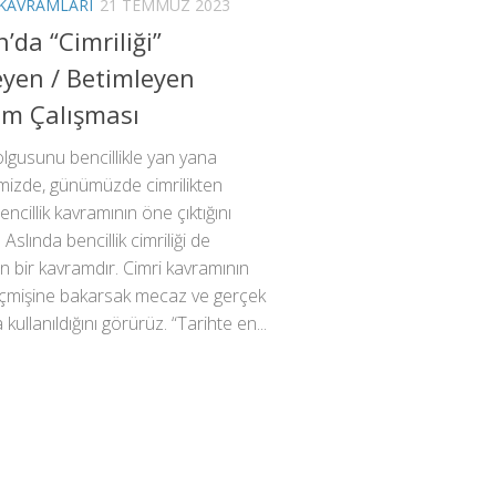
 KAVRAMLARI
21 TEMMUZ 2023
n’da “Cimriliği”
eyen / Betimleyen
m Çalışması
 olgusunu bencillikle yan yana
imizde, günümüzde cimrilikten
encillik kavramının öne çıktığını
Aslında bencillik cimriliği de
 bir kavramdır. Cimri kavramının
geçmişine bakarsak mecaz ve gerçek
kullanıldığını görürüz. “Tarihte en...