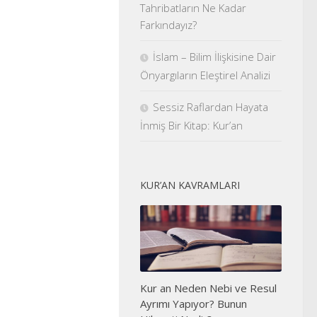
Tahribatların Ne Kadar
Farkındayız?
İslam – Bilim İlişkisine Dair
Önyargıların Eleştirel Analizi
Sessiz Raflardan Hayata
İnmiş Bir Kitap: Kur’an
KUR’AN KAVRAMLARI
Kur an Neden Nebi ve Resul
Ayrımı Yapıyor? Bunun