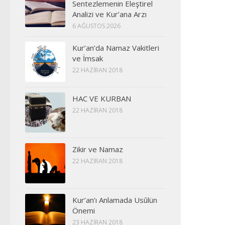
Sentezlemenin Eleştirel
Analizi ve Kur’ana Arzı
6 AĞUSTOS 2026
Kur’an’da Namaz Vakitleri
ve İmsak
22 HAZIRAN 2018
HAC VE KURBAN
22 HAZIRAN 2018
Zikir ve Namaz
22 HAZIRAN 2018
Kur’an’ı Anlamada Usûlün
Önemi
23 HAZIRAN 2018