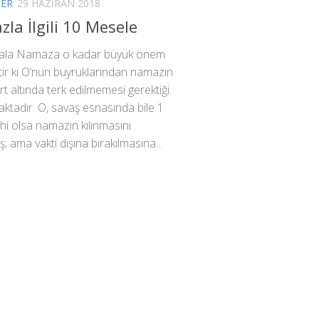
LER
29 HAZIRAN 2018
la İlgili 10 Mesele
eala Namaza o kadar büyük önem
tir ki O’nun buyruklarından namazın
art altında terk edilmemesi gerektiği
aktadır. O, savaş esnasında bile 1
hi olsa namazın kılınmasını
; ama vakti dışına bırakılmasına...