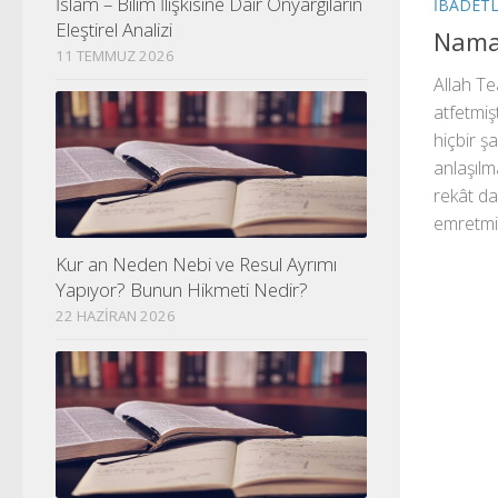
İslam – Bilim İlişkisine Dair Önyargıların
İBADET
Eleştirel Analizi
Namaz
11 TEMMUZ 2026
Allah T
atfetmiş
hiçbir ş
anlaşılm
rekât da
emretmiş
Kur an Neden Nebi ve Resul Ayrımı
Yapıyor? Bunun Hikmeti Nedir?
22 HAZIRAN 2026