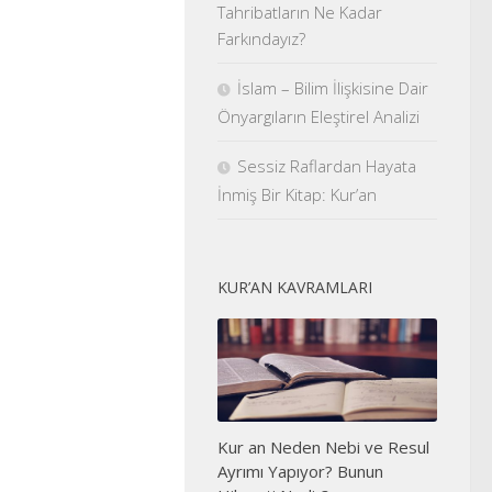
Tahribatların Ne Kadar
Farkındayız?
İslam – Bilim İlişkisine Dair
Önyargıların Eleştirel Analizi
Sessiz Raflardan Hayata
İnmiş Bir Kitap: Kur’an
KUR’AN KAVRAMLARI
Kur an Neden Nebi ve Resul
Ayrımı Yapıyor? Bunun