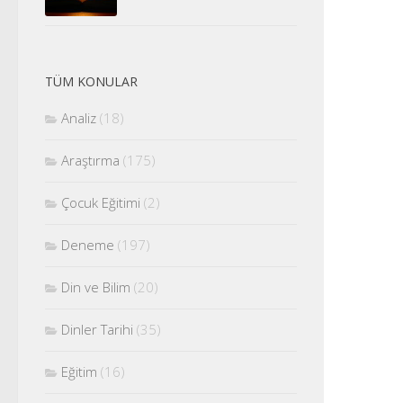
TÜM KONULAR
Analiz
(18)
Araştırma
(175)
Çocuk Eğitimi
(2)
Deneme
(197)
Din ve Bilim
(20)
Dinler Tarihi
(35)
Eğitim
(16)