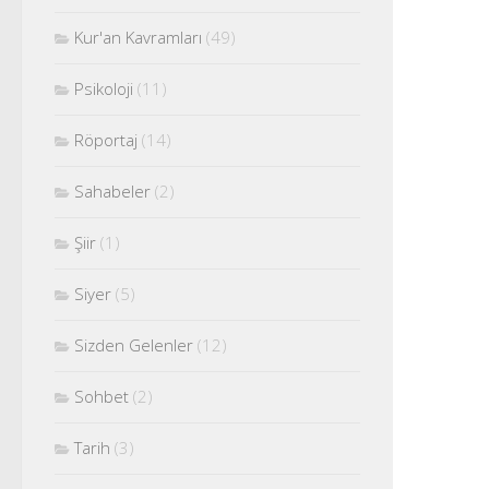
Kur'an Kavramları
(49)
Psikoloji
(11)
Röportaj
(14)
Sahabeler
(2)
Şiir
(1)
Siyer
(5)
Sizden Gelenler
(12)
Sohbet
(2)
Tarih
(3)