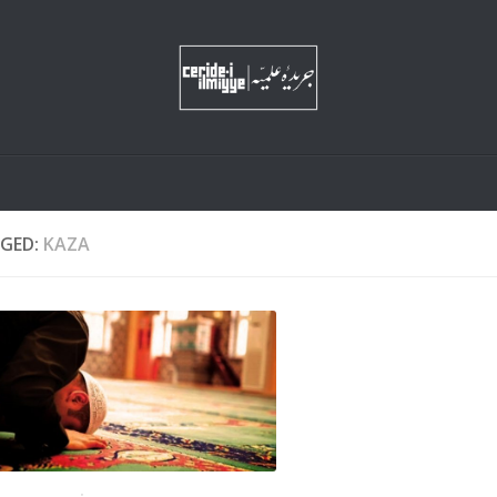
GED:
KAZA