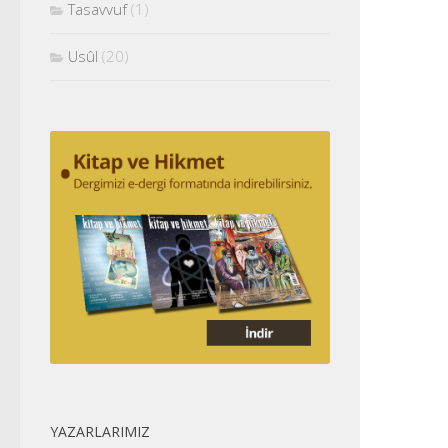
Tasavvuf
(1)
Usûl
(20)
YAZARLARIMIZ