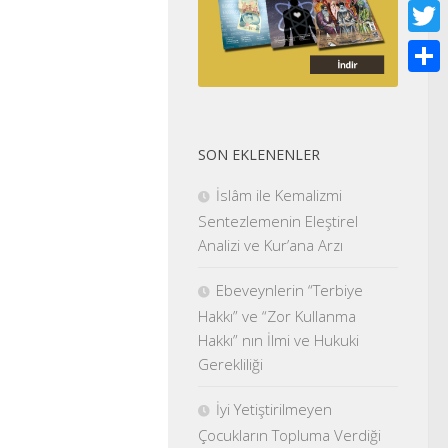
Face
Twitt
Shar
SON EKLENENLER
İslâm ile Kemalizmi
Sentezlemenin Eleştirel
Analizi ve Kur’ana Arzı
Ebeveynlerin “Terbiye
Hakkı” ve “Zor Kullanma
Hakkı” nın İlmi ve Hukuki
Gerekliliği
İyi Yetiştirilmeyen
Çocukların Topluma Verdiği