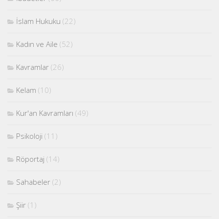
İslam Hukuku
(22)
Kadın ve Aile
(52)
Kavramlar
(26)
Kelam
(10)
Kur'an Kavramları
(49)
Psikoloji
(11)
Röportaj
(14)
Sahabeler
(2)
Şiir
(1)