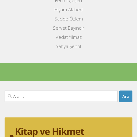
Fehmi Çeçen
Hişam Alabed
Sacide Özlem
Servet Bayındır
Vedat Yılmaz
Yahya Şenol
Arama: