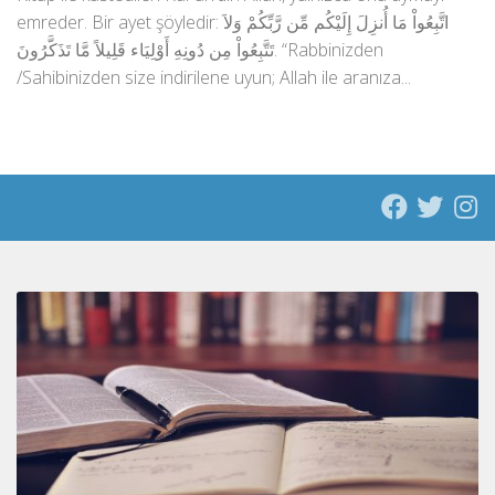
emreder. Bir ayet şöyledir: اتَّبِعُواْ مَا أُنزِلَ إِلَيْكُم مِّن رَّبِّكُمْ وَلاَ
تَتَّبِعُواْ مِن دُونِهِ أَوْلِيَاء قَلِيلاً مَّا تَذَكَّرُونَ. “Rabbinizden
/Sahibinizden size indirilene uyun; Allah ile aranıza...