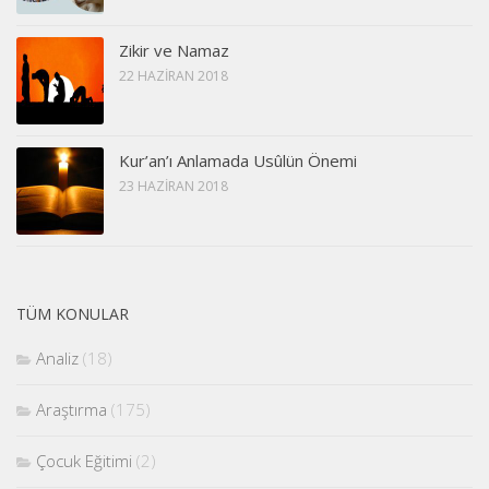
Zikir ve Namaz
22 HAZIRAN 2018
Kur’an’ı Anlamada Usûlün Önemi
23 HAZIRAN 2018
TÜM KONULAR
Analiz
(18)
Araştırma
(175)
Çocuk Eğitimi
(2)