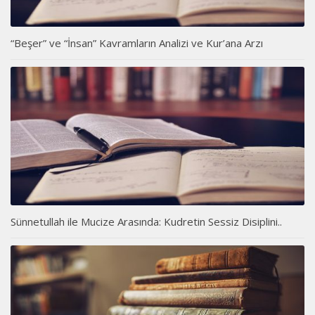
“Beşer” ve “İnsan” Kavramların Analizi ve Kur’ana Arzı
Sünnetullah ile Mucize Arasında: Kudretin Sessiz Disiplini..