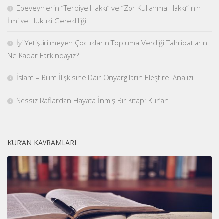
Ebeveynlerin “Terbiye Hakkı” ve “Zor Kullanma Hakkı” nın
İlmi ve Hukuki Gerekliliği
İyi Yetiştirilmeyen Çocukların Topluma Verdiği Tahribatların
Ne Kadar Farkındayız?
İslam – Bilim İlişkisine Dair Önyargıların Eleştirel Analizi
Sessiz Raflardan Hayata İnmiş Bir Kitap: Kur’an
KUR’AN KAVRAMLARI