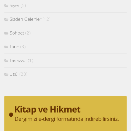
Siyer
(5)
Sizden Gelenler
(12)
Sohbet
(2)
Tarih
(3)
Tasavvuf
(1)
Usûl
(20)