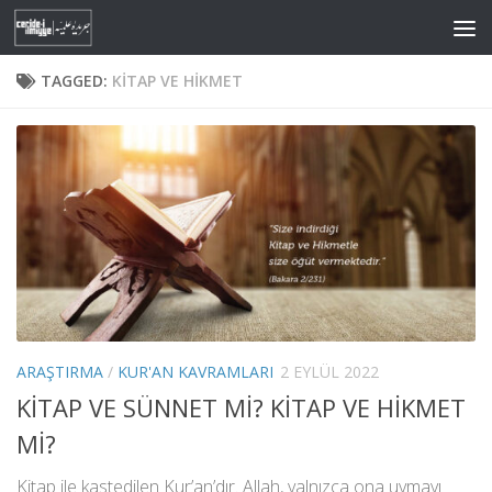
Skip to content
TAGGED:
KITAP VE HIKMET
ARAŞTIRMA
/
KUR'AN KAVRAMLARI
2 EYLÜL 2022
KİTAP VE SÜNNET Mİ? KİTAP VE HİKMET
Mİ?
Kitap ile kastedilen Kur’an’dır. Allah, yalnızca ona uymayı