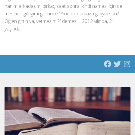
hanım arkadaşım, birkaç saat sonra ikindi namazı için de
mescide gittiğimi görünce “Yine mi namaza gidiyorsun?
Öğlen gittin ya, yetmez mi?” demesi… 2012 yılında, 21
yaşında...