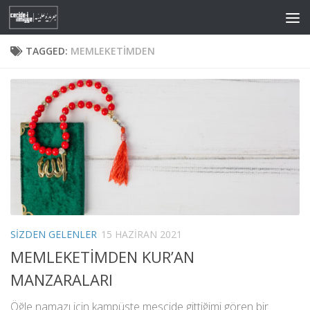
Skip to content
TAGGED:
MEMLEKETIMDEN
SIZDEN GELENLER
15 HAZIRAN 2021
MEMLEKETİMDEN KUR’AN
MANZARALARI
Öğle namazı için kampüste mescide gittiğimi gören bir