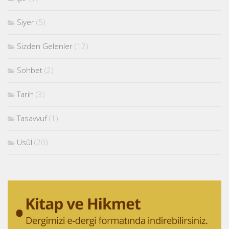
Siyer
(5)
Sizden Gelenler
(12)
Sohbet
(2)
Tarih
(3)
Tasavvuf
(1)
Usûl
(20)