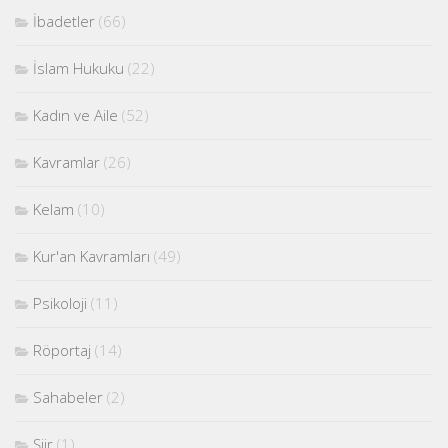
İbadetler
(66)
İslam Hukuku
(22)
Kadın ve Aile
(52)
Kavramlar
(26)
Kelam
(10)
Kur'an Kavramları
(49)
Psikoloji
(11)
Röportaj
(14)
Sahabeler
(2)
Şiir
(1)