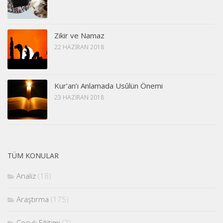
Zikir ve Namaz
22 HAZIRAN 2018
Kur’an’ı Anlamada Usûlün Önemi
23 HAZIRAN 2018
TÜM KONULAR
Analiz
(18)
Araştırma
(175)
Çocuk Eğitimi
(2)