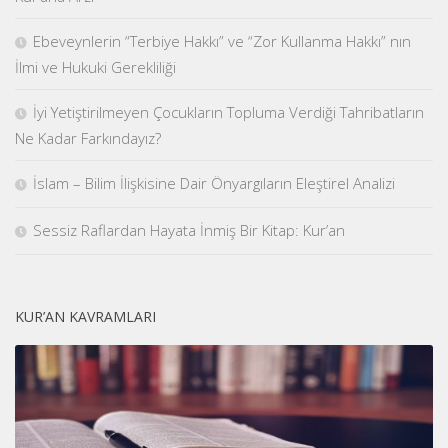
Ebeveynlerin “Terbiye Hakkı” ve “Zor Kullanma Hakkı” nın
İlmi ve Hukuki Gerekliliği
İyi Yetiştirilmeyen Çocukların Topluma Verdiği Tahribatların
Ne Kadar Farkındayız?
İslam – Bilim İlişkisine Dair Önyargıların Eleştirel Analizi
Sessiz Raflardan Hayata İnmiş Bir Kitap: Kur’an
KUR’AN KAVRAMLARI