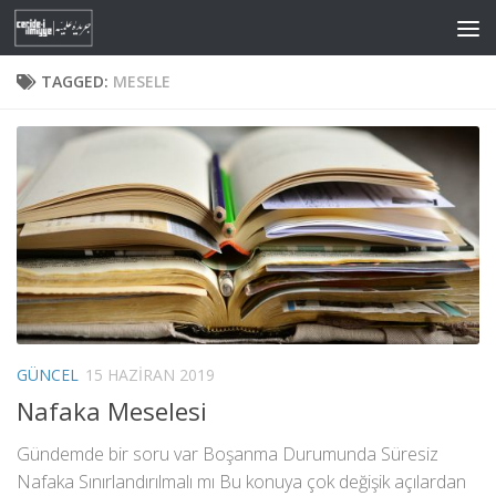
Skip to content
TAGGED:
MESELE
GÜNCEL
15 HAZIRAN 2019
Nafaka Meselesi
Gündemde bir soru var Boşanma Durumunda Süresiz
Nafaka Sınırlandırılmalı mı Bu konuya çok değişik açılardan