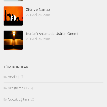
Zikir ve Namaz
22 HAZIRAN 2018
Kur’an’ı Anlamada Usûlün Önemi
23 HAZIRAN 2018
TÜM KONULAR
Analiz
(17)
Araştırma
(175)
Çocuk Eğitimi
(2)