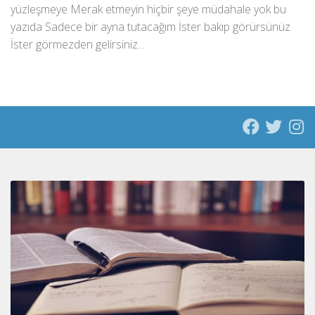
yüzleşmeye Merak etmeyin hiçbir şeye müdahale yok bu
yazıda Sadece bir ayna tutacağım İster bakıp görürsünüz
İster görmezden gelirsiniz...