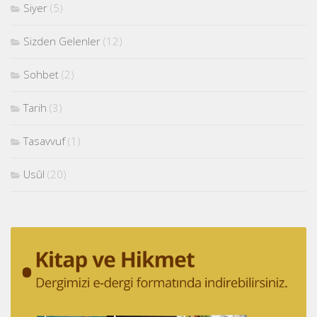
Siyer
(5)
Sizden Gelenler
(12)
Sohbet
(2)
Tarih
(3)
Tasavvuf
(1)
Usûl
(20)