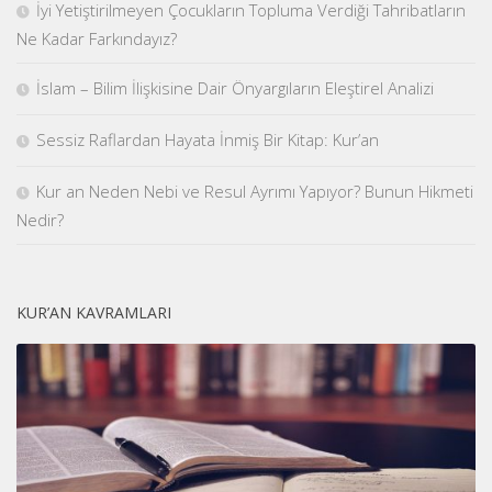
İyi Yetiştirilmeyen Çocukların Topluma Verdiği Tahribatların
Ne Kadar Farkındayız?
İslam – Bilim İlişkisine Dair Önyargıların Eleştirel Analizi
Sessiz Raflardan Hayata İnmiş Bir Kitap: Kur’an
Kur an Neden Nebi ve Resul Ayrımı Yapıyor? Bunun Hikmeti
Nedir?
KUR’AN KAVRAMLARI