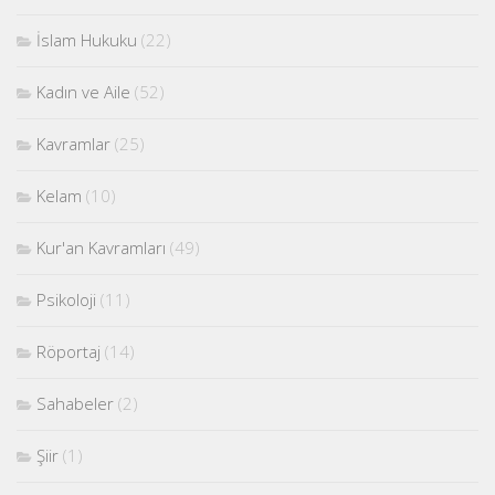
İslam Hukuku
(22)
Kadın ve Aile
(52)
Kavramlar
(25)
Kelam
(10)
Kur'an Kavramları
(49)
Psikoloji
(11)
Röportaj
(14)
Sahabeler
(2)
Şiir
(1)