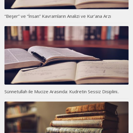
“Beşer” ve “İnsan” Kavramların Analizi ve Kur’ana Arzı
Sünnetullah ile Mucize Arasında: Kudretin Sessiz Disiplini..