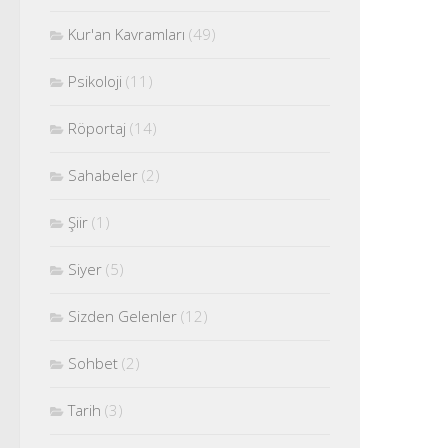
Kur'an Kavramları
(49)
Psikoloji
(11)
Röportaj
(14)
Sahabeler
(2)
Şiir
(1)
Siyer
(5)
Sizden Gelenler
(12)
Sohbet
(2)
Tarih
(3)