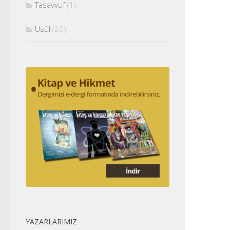
Tasavvuf
(1)
Usûl
(20)
YAZARLARIMIZ