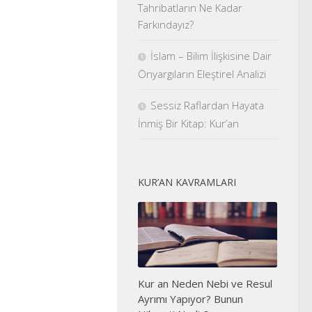
Tahribatların Ne Kadar
Farkındayız?
İslam – Bilim İlişkisine Dair
Önyargıların Eleştirel Analizi
Sessiz Raflardan Hayata
İnmiş Bir Kitap: Kur’an
KUR’AN KAVRAMLARI
Kur an Neden Nebi ve Resul
Ayrımı Yapıyor? Bunun