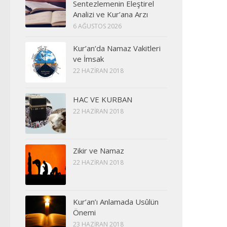
Sentezlemenin Eleştirel
Analizi ve Kur’ana Arzı
6 AĞUSTOS 2026
Kur’an’da Namaz Vakitleri
ve İmsak
22 HAZIRAN 2018
HAC VE KURBAN
22 HAZIRAN 2018
Zikir ve Namaz
22 HAZIRAN 2018
Kur’an’ı Anlamada Usûlün
Önemi
23 HAZIRAN 2018