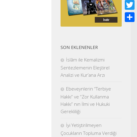
Face
Twitt
Shar
SON EKLENENLER
İslâm ile Kemalizmi
Sentezlemenin Eleştirel
Analizi ve Kur’ana Arzı
Ebeveynlerin “Terbiye
Hakkı” ve “Zor Kullanma
Hakkı” nın İlmi ve Hukuki
Gerekliliği
İyi Yetiştirilmeyen
Çocukların Topluma Verdiği