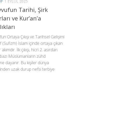
UF
1 EYLÜL 2025
vufun Tarihi, Şirk
ları ve Kur’an’a
lıkları
un Ortaya Çıkışı ve Tarihsel Gelişimi
 (Sufizm) İslam içinde ortaya çıkan
r akımdır. İlk çıkışı, hicri 2. asırdan
n bazı Müslümanların zühd
ne dayanır. Bu kişiler dünya
inden uzak durup nefsi terbiye