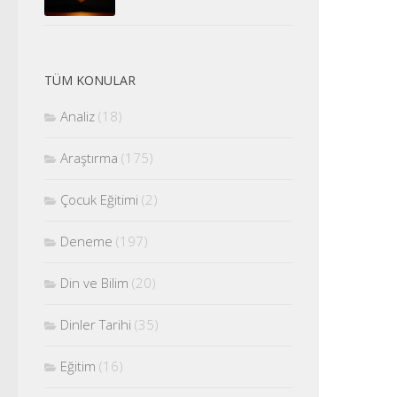
TÜM KONULAR
Analiz
(18)
Araştırma
(175)
Çocuk Eğitimi
(2)
Deneme
(197)
Din ve Bilim
(20)
Dinler Tarihi
(35)
Eğitim
(16)