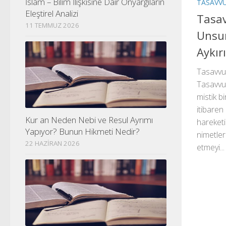
İslam – Bilim İlişkisine Dair Önyargıların
TASAVV
Eleştirel Analizi
Tasav
11 TEMMUZ 2026
Unsur
Aykırı
Tasavvuf
Tasavvuf
mistik bi
itibare
Kur an Neden Nebi ve Resul Ayrımı
hareketi
Yapıyor? Bunun Hikmeti Nedir?
nimetler
22 HAZIRAN 2026
etmeyi...