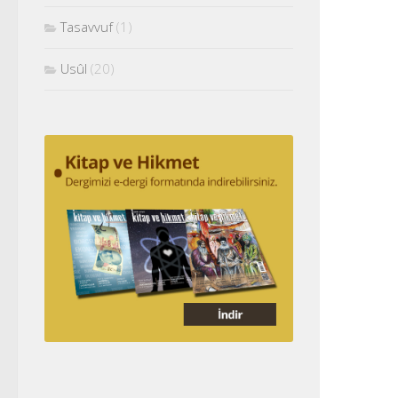
Tasavvuf
(1)
Usûl
(20)