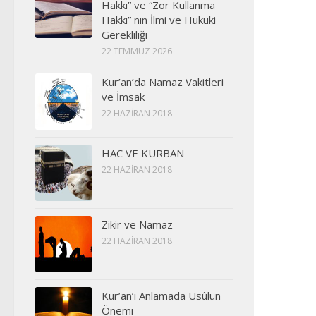
Hakkı” ve “Zor Kullanma
Hakkı” nın İlmi ve Hukuki
Gerekliliği
22 TEMMUZ 2026
Kur’an’da Namaz Vakitleri
ve İmsak
22 HAZIRAN 2018
HAC VE KURBAN
22 HAZIRAN 2018
Zikir ve Namaz
22 HAZIRAN 2018
Kur’an’ı Anlamada Usûlün
Önemi