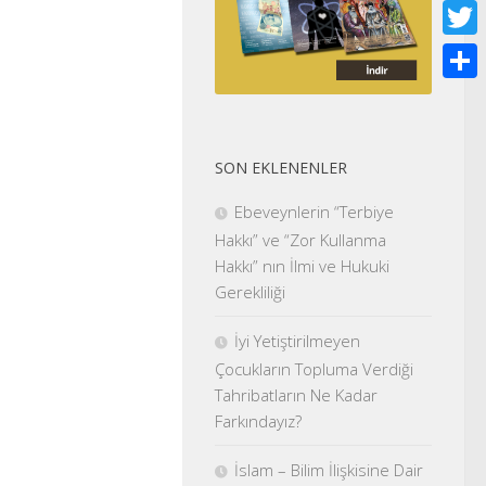
Face
Twitt
Shar
SON EKLENENLER
Ebeveynlerin “Terbiye
Hakkı” ve “Zor Kullanma
Hakkı” nın İlmi ve Hukuki
Gerekliliği
İyi Yetiştirilmeyen
Çocukların Topluma Verdiği
Tahribatların Ne Kadar
Farkındayız?
İslam – Bilim İlişkisine Dair