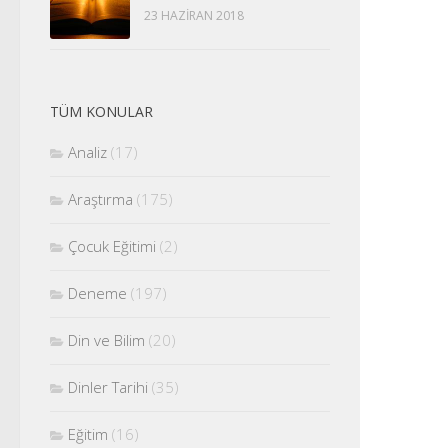
23 HAZIRAN 2018
TÜM KONULAR
Analiz
(17)
Araştırma
(175)
Çocuk Eğitimi
(2)
Deneme
(197)
Din ve Bilim
(20)
Dinler Tarihi
(35)
Eğitim
(16)