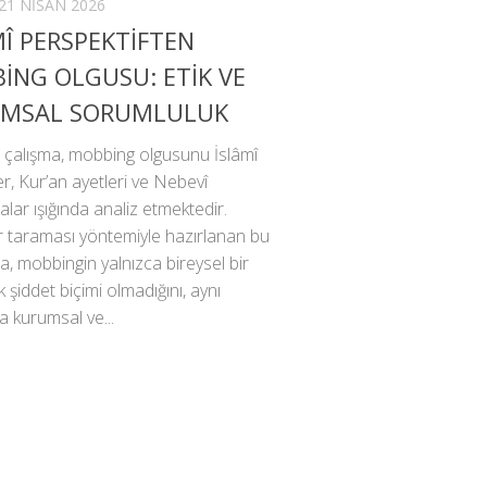
21 NISAN 2026
MÎ PERSPEKTİFTEN
İNG OLGUSU: ETİK VE
MSAL SORUMLULUK
 çalışma, mobbing olgusunu İslâmî
ler, Kur’an ayetleri ve Nebevî
lar ışığında analiz etmektedir.
r taraması yöntemiyle hazırlanan bu
a, mobbingin yalnızca bireysel bir
k şiddet biçimi olmadığını, aynı
 kurumsal ve...