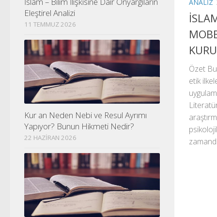
İslam – Bilim İlişkisine Dair Önyargıların
ANALIZ
Eleştirel Analizi
İSLA
11 TEMMUZ 2026
MOBB
KURU
Özet Bu
etik ilke
uygulama
Literatü
Kur an Neden Nebi ve Resul Ayrımı
araştırm
Yapıyor? Bunun Hikmeti Nedir?
psikoloji
22 HAZIRAN 2026
zamanda