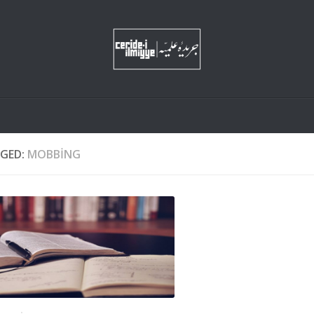
GED:
MOBBING