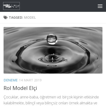
Skip to content
TAGGED:
MODEL
DENEME
14 MART 2019
Rol Model Elçi
Çocuklar, anne-baba, öğretmen vd. birçok kişinin etkisinde
kalabilmekte, bilinçli veya bilinçsiz onları örnek almakta ve