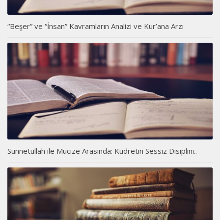
“Beşer” ve “İnsan” Kavramların Analizi ve Kur’ana Arzı
Sünnetullah ile Mucize Arasında: Kudretin Sessiz Disiplini..