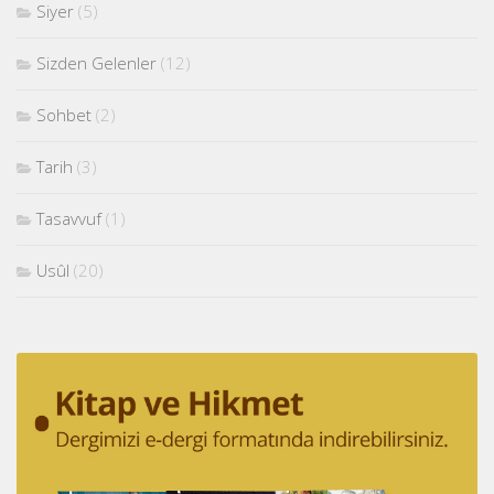
Siyer
(5)
Sizden Gelenler
(12)
Sohbet
(2)
Tarih
(3)
Tasavvuf
(1)
Usûl
(20)