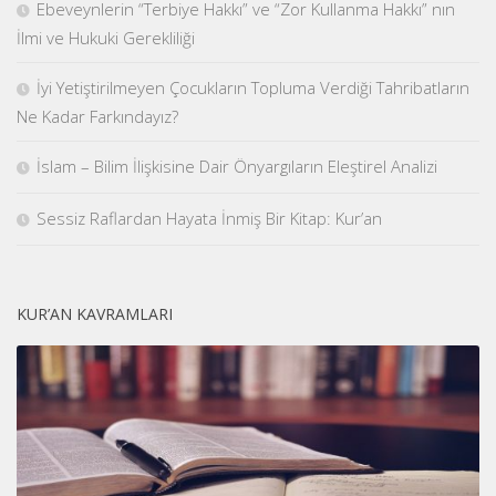
Ebeveynlerin “Terbiye Hakkı” ve “Zor Kullanma Hakkı” nın
İlmi ve Hukuki Gerekliliği
İyi Yetiştirilmeyen Çocukların Topluma Verdiği Tahribatların
Ne Kadar Farkındayız?
İslam – Bilim İlişkisine Dair Önyargıların Eleştirel Analizi
Sessiz Raflardan Hayata İnmiş Bir Kitap: Kur’an
KUR’AN KAVRAMLARI