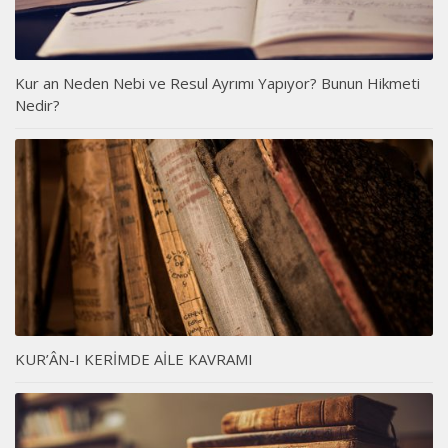
Kur an Neden Nebi ve Resul Ayrımı Yapıyor? Bunun Hikmeti
Nedir?
KUR’ÂN-I KERİMDE AİLE KAVRAMI