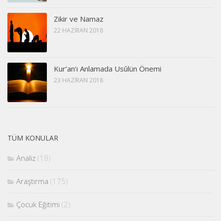
Zikir ve Namaz
22 HAZIRAN 2018
Kur’an’ı Anlamada Usûlün Önemi
23 HAZIRAN 2018
TÜM KONULAR
Analiz
(18)
Araştırma
(175)
Çocuk Eğitimi
(2)