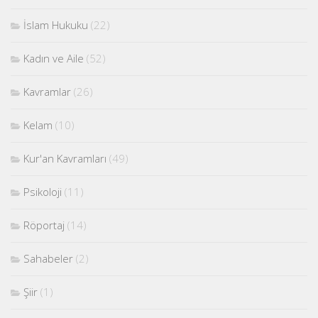
İslam Hukuku
(22)
Kadın ve Aile
(52)
Kavramlar
(26)
Kelam
(10)
Kur'an Kavramları
(49)
Psikoloji
(11)
Röportaj
(14)
Sahabeler
(2)
Şiir
(1)