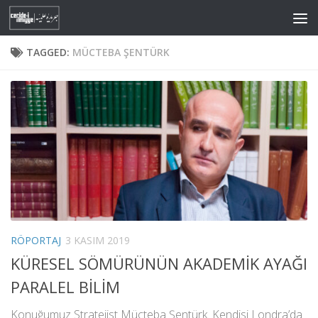
Skip to content
TAGGED:
MÜCTEBA ŞENTÜRK
RÖPORTAJ
3 KASIM 2019
KÜRESEL SÖMÜRÜNÜN AKADEMİK AYAĞI
PARALEL BİLİM
Konuğumuz Stratejist Mücteba Şentürk. Kendisi Londra’da