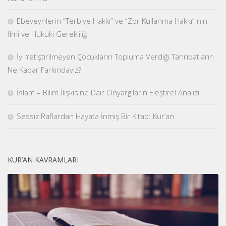
Ebeveynlerin “Terbiye Hakkı” ve “Zor Kullanma Hakkı” nın
İlmi ve Hukuki Gerekliliği
İyi Yetiştirilmeyen Çocukların Topluma Verdiği Tahribatların
Ne Kadar Farkındayız?
İslam – Bilim İlişkisine Dair Önyargıların Eleştirel Analizi
Sessiz Raflardan Hayata İnmiş Bir Kitap: Kur’an
KUR’AN KAVRAMLARI