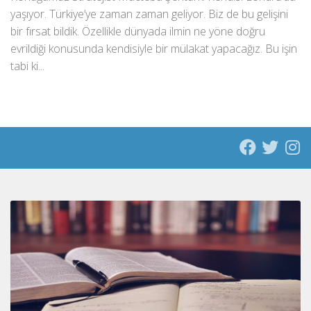
yaşıyor. Türkiye’ye zaman zaman geliyor. Biz de bu gelişini
bir fırsat bildik. Özellikle dünyada ilmin ne yöne doğru
evrildiği konusunda kendisiyle bir mülakat yapacağız. Bu işin
tabi ki...