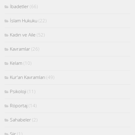
İbadetler
(66)
İslam Hukuku
(22)
Kadın ve Aile
(52)
Kavramlar
(26)
Kelam
(10)
Kur'an Kavramları
(49)
Psikoloji
(11)
Röportaj
(14)
Sahabeler
(2)
Şiir
(1)