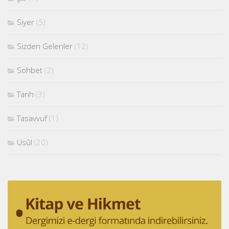
Siyer
(5)
Sizden Gelenler
(12)
Sohbet
(2)
Tarih
(3)
Tasavvuf
(1)
Usûl
(20)