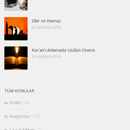
Zikir ve Namaz
22 HAZIRAN 2018
Kur’an’ı Anlamada Usûlün Önemi
23 HAZIRAN 2018
TÜM KONULAR
Analiz
(18)
Araştırma
(175)
Çocuk Eğitimi
(2)