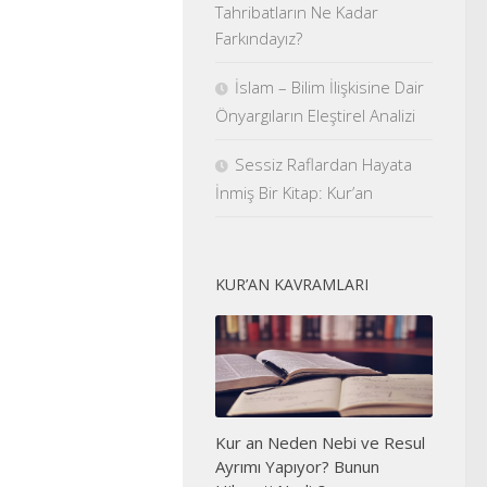
Tahribatların Ne Kadar
Farkındayız?
İslam – Bilim İlişkisine Dair
Önyargıların Eleştirel Analizi
Sessiz Raflardan Hayata
İnmiş Bir Kitap: Kur’an
KUR’AN KAVRAMLARI
Kur an Neden Nebi ve Resul
Ayrımı Yapıyor? Bunun