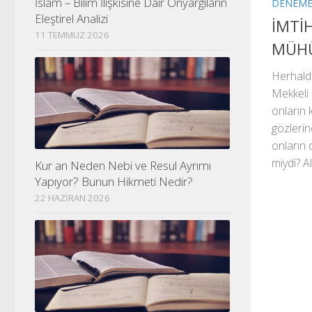
İslam – Bilim İlişkisine Dair Önyargıların
DENEM
Eleştirel Analizi
İMTİ
11 TEMMUZ 2026
MÜHÜ
Herhald
Mekkeli 
onların 
gözlerin
onların 
miydi? Al
Kur an Neden Nebi ve Resul Ayrımı
Yapıyor? Bunun Hikmeti Nedir?
22 HAZIRAN 2026