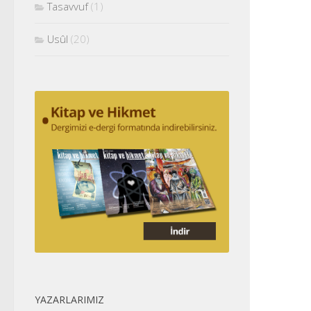
Tasavvuf
(1)
Usûl
(20)
YAZARLARIMIZ