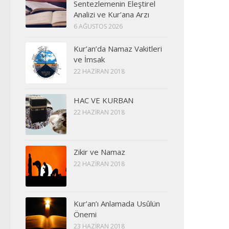
Sentezlemenin Eleştirel
Analizi ve Kur’ana Arzı
6 AĞUSTOS 2026
Kur’an’da Namaz Vakitleri
ve İmsak
22 HAZIRAN 2018
HAC VE KURBAN
22 HAZIRAN 2018
Zikir ve Namaz
22 HAZIRAN 2018
Kur’an’ı Anlamada Usûlün
Önemi
23 HAZIRAN 2018