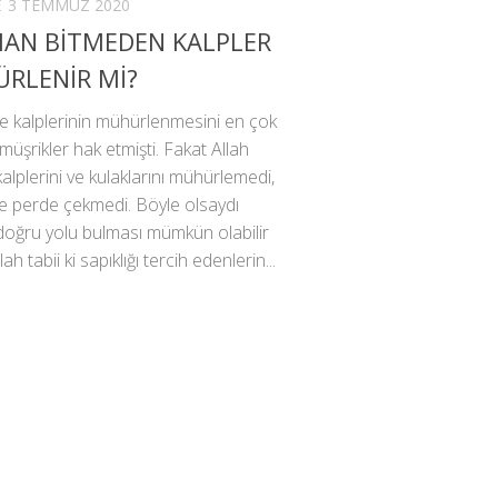
E
3 TEMMUZ 2020
HAN BİTMEDEN KALPLER
RLENİR Mİ?
e kalplerinin mühürlenmesini en çok
müşrikler hak etmişti. Fakat Allah
kalplerini ve kulaklarını mühürlemedi,
e perde çekmedi. Böyle olsaydı
doğru yolu bulması mümkün olabilir
lah tabii ki sapıklığı tercih edenlerin...