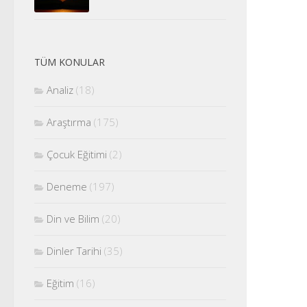
TÜM KONULAR
Analiz
(18)
Araştırma
(175)
Çocuk Eğitimi
(2)
Deneme
(197)
Din ve Bilim
(20)
Dinler Tarihi
(35)
Eğitim
(16)