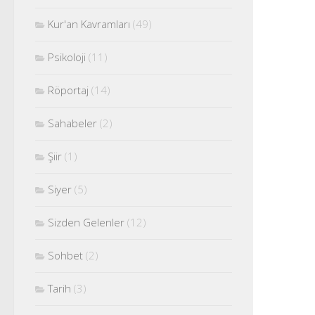
Kur'an Kavramları
(49)
Psikoloji
(11)
Röportaj
(14)
Sahabeler
(2)
Şiir
(1)
Siyer
(5)
Sizden Gelenler
(12)
Sohbet
(2)
Tarih
(3)