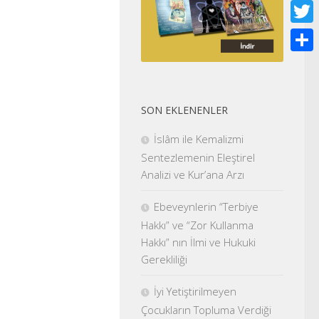
Face
Twitt
Shar
SON EKLENENLER
İslâm ile Kemalizmi
Sentezlemenin Eleştirel
Analizi ve Kur’ana Arzı
Ebeveynlerin “Terbiye
Hakkı” ve “Zor Kullanma
Hakkı” nın İlmi ve Hukuki
Gerekliliği
İyi Yetiştirilmeyen
Çocukların Topluma Verdiği