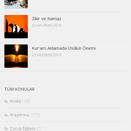
Zikir ve Namaz
22 HAZIRAN 2018
Kur’an’ı Anlamada Usûlün Önemi
23 HAZIRAN 2018
TÜM KONULAR
Analiz
(18)
Araştırma
(175)
Çocuk Eğitimi
(2)