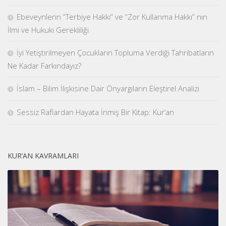
Ebeveynlerin “Terbiye Hakkı” ve “Zor Kullanma Hakkı” nın
İlmi ve Hukuki Gerekliliği
İyi Yetiştirilmeyen Çocukların Topluma Verdiği Tahribatların
Ne Kadar Farkındayız?
İslam – Bilim İlişkisine Dair Önyargıların Eleştirel Analizi
Sessiz Raflardan Hayata İnmiş Bir Kitap: Kur’an
KUR’AN KAVRAMLARI