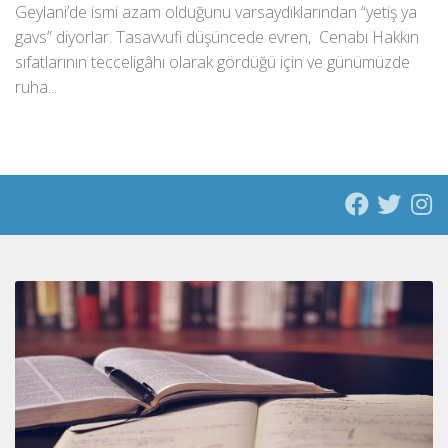
Geylani’de ismi azam olduğunu varsaydıklarından “yetiş ya
gavs” diyorlar. Tasavvufi düşüncede evren, Cenabı Hakkın
sıfatlarının tecceligâhı olarak gördüğü için ve günümüzde
ruha...