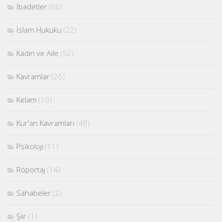
İbadetler
(66)
İslam Hukuku
(22)
Kadın ve Aile
(52)
Kavramlar
(26)
Kelam
(10)
Kur'an Kavramları
(49)
Psikoloji
(11)
Röportaj
(14)
Sahabeler
(2)
Şiir
(1)