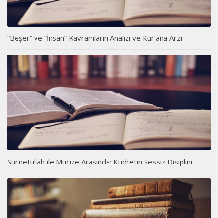
“Beşer” ve “İnsan” Kavramların Analizi ve Kur’ana Arzı
Sünnetullah ile Mucize Arasında: Kudretin Sessiz Disiplini..