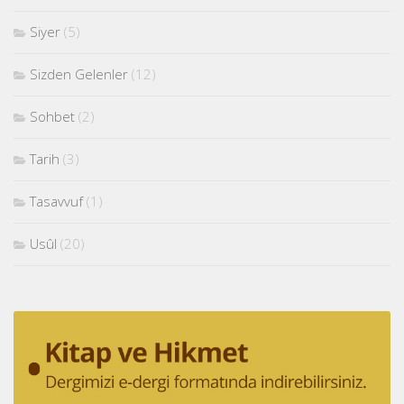
Siyer
(5)
Sizden Gelenler
(12)
Sohbet
(2)
Tarih
(3)
Tasavvuf
(1)
Usûl
(20)