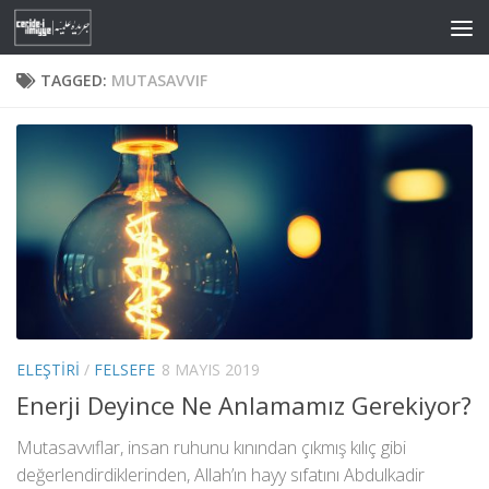
Skip to content
TAGGED:
MUTASAVVIF
ELEŞTIRI
/
FELSEFE
8 MAYIS 2019
Enerji Deyince Ne Anlamamız Gerekiyor?
Mutasavvıflar, insan ruhunu kınından çıkmış kılıç gibi
değerlendirdiklerinden, Allah’ın hayy sıfatını Abdulkadir