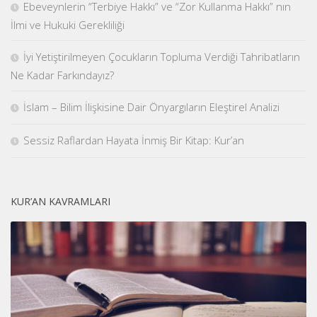
Ebeveynlerin “Terbiye Hakkı” ve “Zor Kullanma Hakkı” nın
İlmi ve Hukuki Gerekliliği
İyi Yetiştirilmeyen Çocukların Topluma Verdiği Tahribatların
Ne Kadar Farkındayız?
İslam – Bilim İlişkisine Dair Önyargıların Eleştirel Analizi
Sessiz Raflardan Hayata İnmiş Bir Kitap: Kur’an
KUR’AN KAVRAMLARI