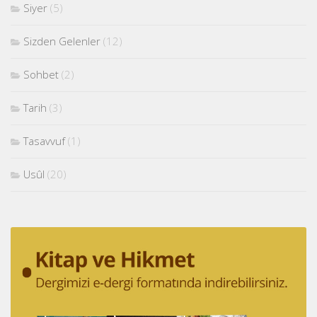
Siyer
(5)
Sizden Gelenler
(12)
Sohbet
(2)
Tarih
(3)
Tasavvuf
(1)
Usûl
(20)