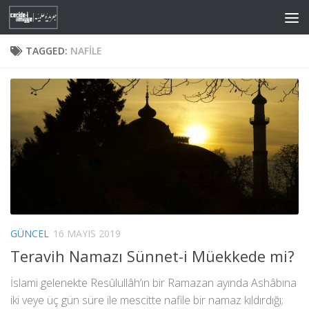
Skip to content
TAGGED:
NAFILE
GÜNCEL
16 MAYIS 2019
Teravih Namazı Sünnet-i Müekkede mi?
İslami gelenekte Resûlullâh’ın bir Ramazan ayında Ashâbına
iki veye üç gün süre ile mescitte nafile bir namaz kıldırdığı;