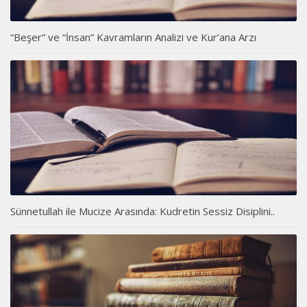
“Beşer” ve “İnsan” Kavramların Analizi ve Kur’ana Arzı
Sünnetullah ile Mucize Arasında: Kudretin Sessiz Disiplini..