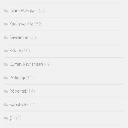
İslam Hukuku
(22)
Kadın ve Aile
(52)
Kavramlar
(26)
Kelam
(10)
Kur'an Kavramları
(49)
Psikoloji
(11)
Röportaj
(14)
Sahabeler
(2)
Şiir
(1)