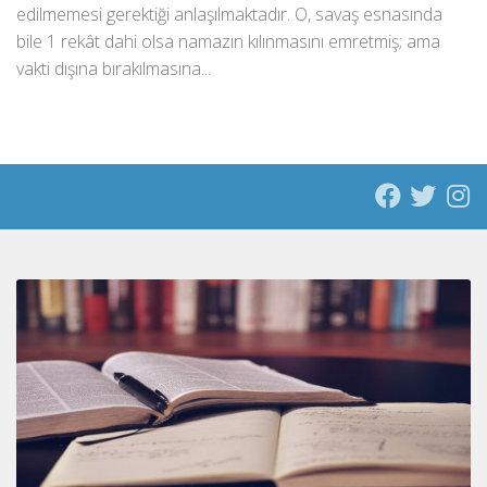
edilmemesi gerektiği anlaşılmaktadır. O, savaş esnasında
bile 1 rekât dahi olsa namazın kılınmasını emretmiş; ama
vakti dışına bırakılmasına...