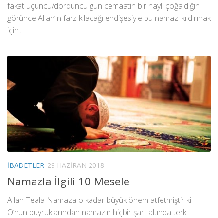
fakat üçüncü/dördüncü gün cemaatin bir hayli çoğaldığını
görünce Allah’ın farz kılacağı endişesiyle bu namazı kıldırmak
için...
İBADETLER
29 HAZIRAN 2018
Namazla İlgili 10 Mesele
Allah Teala Namaza o kadar büyük önem atfetmiştir ki
O’nun buyruklarından namazın hiçbir şart altında terk