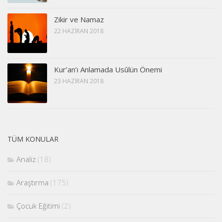
Zikir ve Namaz
22 HAZIRAN 2018
Kur’an’ı Anlamada Usûlün Önemi
23 HAZIRAN 2018
TÜM KONULAR
Analiz
(18)
Araştırma
(175)
Çocuk Eğitimi
(2)