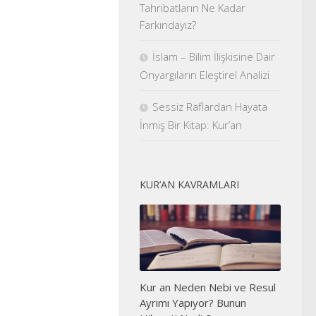
Tahribatların Ne Kadar
Farkındayız?
İslam – Bilim İlişkisine Dair
Önyargıların Eleştirel Analizi
Sessiz Raflardan Hayata
İnmiş Bir Kitap: Kur’an
KUR’AN KAVRAMLARI
Kur an Neden Nebi ve Resul
Ayrımı Yapıyor? Bunun