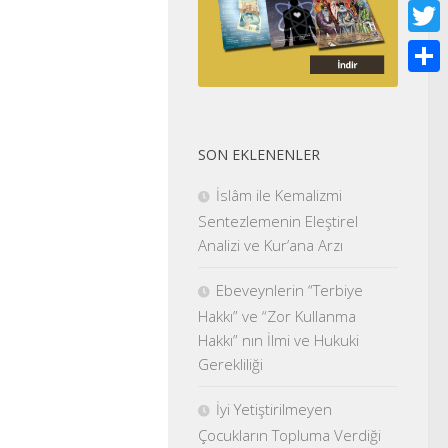
Face
Twitt
Shar
SON EKLENENLER
İslâm ile Kemalizmi
Sentezlemenin Eleştirel
Analizi ve Kur’ana Arzı
Ebeveynlerin “Terbiye
Hakkı” ve “Zor Kullanma
Hakkı” nın İlmi ve Hukuki
Gerekliliği
İyi Yetiştirilmeyen
Çocukların Topluma Verdiği