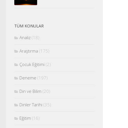
TÜM KONULAR
Analiz
(18)
Araştırma
(175)
Çocuk Eğitimi
(2)
Deneme
(197)
Din ve Bilim
(20)
Dinler Tarihi
(35)
Eğitim
(16)