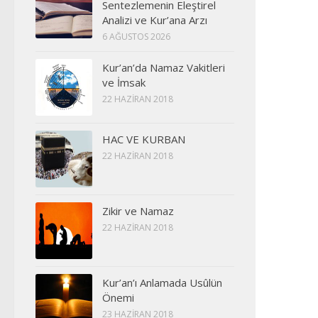
Sentezlemenin Eleştirel
Analizi ve Kur’ana Arzı
6 AĞUSTOS 2026
Kur’an’da Namaz Vakitleri
ve İmsak
22 HAZIRAN 2018
HAC VE KURBAN
22 HAZIRAN 2018
Zikir ve Namaz
22 HAZIRAN 2018
Kur’an’ı Anlamada Usûlün
Önemi
23 HAZIRAN 2018