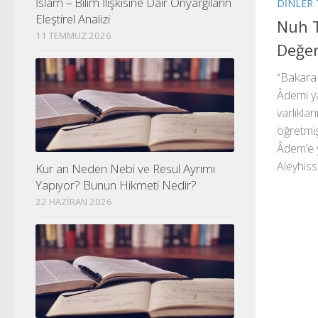
İslam – Bilim İlişkisine Dair Önyargıların
DINLER 
Eleştirel Analizi
Nuh Tu
11 TEMMUZ 2026
Değe
“Bakara 
Âdemi ya
varlıklar
öğretmiş
Âdem’e y
Aleyhiss
Kur an Neden Nebi ve Resul Ayrımı
Yapıyor? Bunun Hikmeti Nedir?
22 HAZIRAN 2026