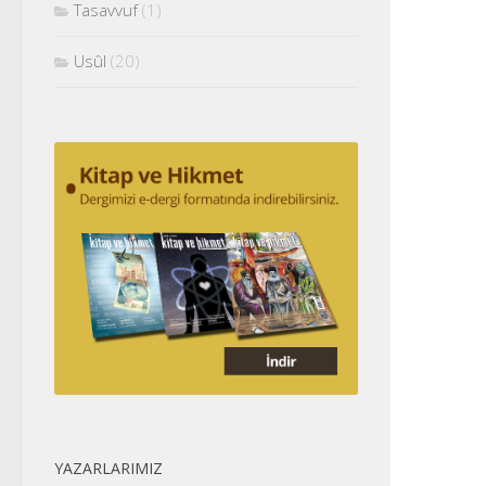
Tasavvuf
(1)
Usûl
(20)
YAZARLARIMIZ