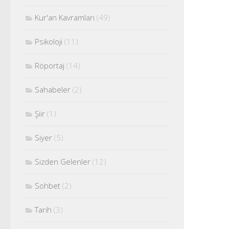
Kur'an Kavramları
(49)
Psikoloji
(11)
Röportaj
(14)
Sahabeler
(2)
Şiir
(1)
Siyer
(5)
Sizden Gelenler
(12)
Sohbet
(2)
Tarih
(3)