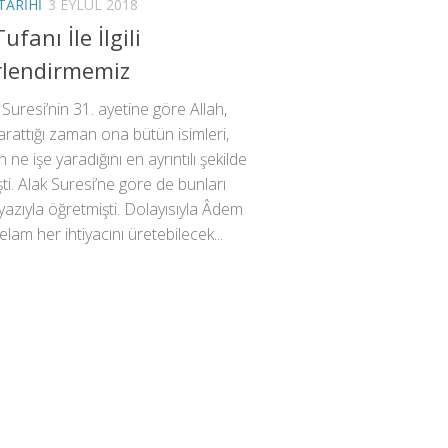
TARIHI
3 EYLÜL 2018
fanı İle İlgili
rlendirmemiz
Suresi’nin 31. ayetine göre Allah,
rattığı zaman ona bütün isimleri,
ın ne işe yaradığını en ayrıntılı şekilde
ti. Alak Suresi’ne göre de bunları
azıyla öğretmişti. Dolayısıyla Âdem
elam her ihtiyacını üretebilecek...