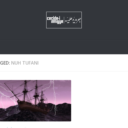
GED:
NUH TUFANI