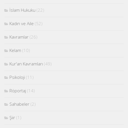
İslam Hukuku
(22)
Kadın ve Aile
(52)
Kavramlar
(26)
Kelam
(10)
Kur'an Kavramları
(49)
Psikoloji
(11)
Röportaj
(14)
Sahabeler
(2)
Şiir
(1)