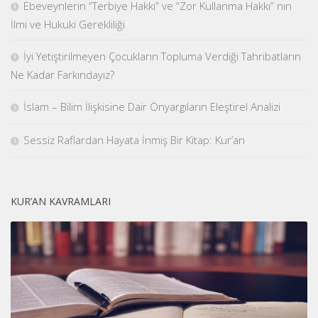
Ebeveynlerin “Terbiye Hakkı” ve “Zor Kullanma Hakkı” nın
İlmi ve Hukuki Gerekliliği
İyi Yetiştirilmeyen Çocukların Topluma Verdiği Tahribatların
Ne Kadar Farkındayız?
İslam – Bilim İlişkisine Dair Önyargıların Eleştirel Analizi
Sessiz Raflardan Hayata İnmiş Bir Kitap: Kur’an
KUR’AN KAVRAMLARI