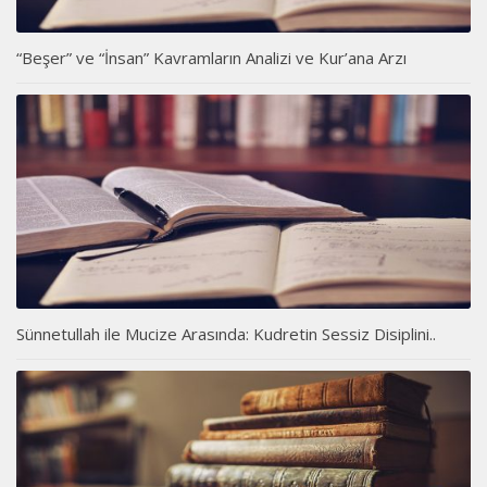
“Beşer” ve “İnsan” Kavramların Analizi ve Kur’ana Arzı
Sünnetullah ile Mucize Arasında: Kudretin Sessiz Disiplini..