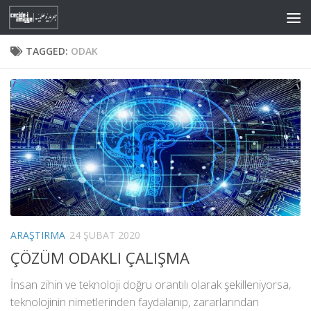
Skip to content
TAGGED:
ODAK
ARAŞTIRMA
24 ŞUBAT 2020
ÇÖZÜM ODAKLI ÇALIŞMA
İnsan zihin ve teknoloji doğru orantılı olarak şekilleniyorsa,
teknolojinin nimetlerinden faydalanıp, zararlarından