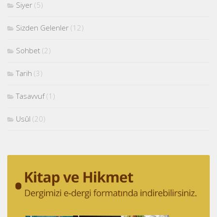
Siyer
(5)
Sizden Gelenler
(12)
Sohbet
(2)
Tarih
(3)
Tasavvuf
(1)
Usûl
(20)