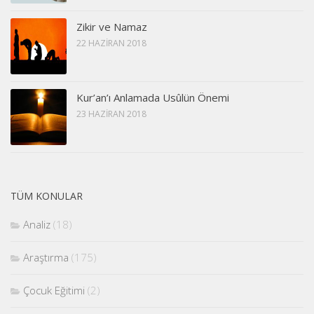
Zikir ve Namaz
22 HAZIRAN 2018
Kur’an’ı Anlamada Usûlün Önemi
23 HAZIRAN 2018
TÜM KONULAR
Analiz
(18)
Araştırma
(175)
Çocuk Eğitimi
(2)