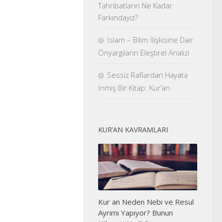
Tahribatların Ne Kadar
Farkındayız?
İslam – Bilim İlişkisine Dair
Önyargıların Eleştirel Analizi
Sessiz Raflardan Hayata
İnmiş Bir Kitap: Kur’an
KUR’AN KAVRAMLARI
Kur an Neden Nebi ve Resul
Ayrımı Yapıyor? Bunun