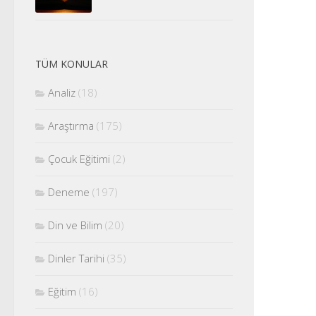
TÜM KONULAR
Analiz
(18)
Araştırma
(175)
Çocuk Eğitimi
(2)
Deneme
(197)
Din ve Bilim
(20)
Dinler Tarihi
(35)
Eğitim
(16)