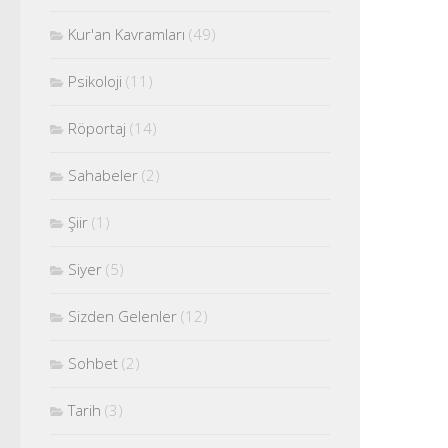
Kur'an Kavramları
(49)
Psikoloji
(11)
Röportaj
(14)
Sahabeler
(2)
Şiir
(1)
Siyer
(5)
Sizden Gelenler
(12)
Sohbet
(2)
Tarih
(3)