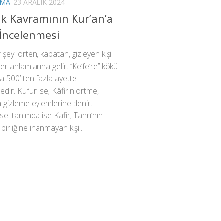
RMA
23 ARALIK 2024
lik Kavramının Kur’an’a
İncelenmesi
r şeyi örten, kapatan, gizleyen kişi
ler anlamlarına gelir. ‘’Ke’fe’re’’ kökü
a 500’ ten fazla ayette
dir. Küfür ise; Kâfirin örtme,
gizleme eylemlerine denir.
el tanımda ise Kafir; Tanrı’nın
 birliğine inanmayan kişi...