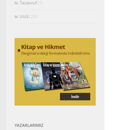
Tasavvuf
(1)
Usûl
(20)
YAZARLARIMIZ