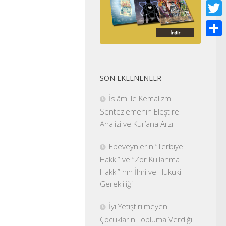
Face
Twitt
Shar
SON EKLENENLER
İslâm ile Kemalizmi
Sentezlemenin Eleştirel
Analizi ve Kur’ana Arzı
Ebeveynlerin “Terbiye
Hakkı” ve “Zor Kullanma
Hakkı” nın İlmi ve Hukuki
Gerekliliği
İyi Yetiştirilmeyen
Çocukların Topluma Verdiği