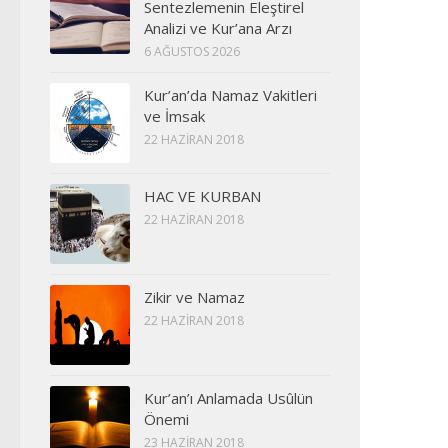
Sentezlemenin Eleştirel
Analizi ve Kur’ana Arzı
6 AĞUSTOS 2026
Kur’an’da Namaz Vakitleri
ve İmsak
22 HAZIRAN 2018
HAC VE KURBAN
22 HAZIRAN 2018
Zikir ve Namaz
22 HAZIRAN 2018
Kur’an’ı Anlamada Usûlün
Önemi
23 HAZIRAN 2018