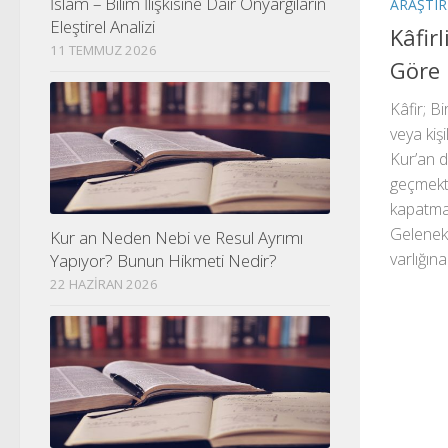
İslam – Bilim İlişkisine Dair Önyargıların
ARAŞTI
Eleştirel Analizi
Kâfir
11 TEMMUZ 2026
Göre 
Kâfir; Bi
veya kişi
Kur’an d
geçmekte
kapatma 
Geleneks
Kur an Neden Nebi ve Resul Ayrımı
varlığına
Yapıyor? Bunun Hikmeti Nedir?
22 HAZIRAN 2026