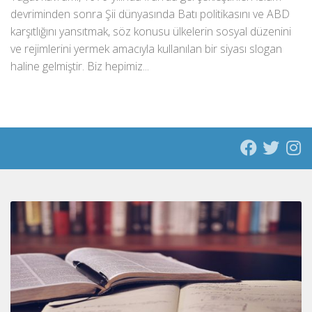
devriminden sonra Şii dünyasında Batı politikasını ve ABD
karşıtlığını yansıtmak, söz konusu ülkelerin sosyal düzenini
ve rejimlerini yermek amacıyla kullanılan bir siyası slogan
haline gelmiştir. Biz hepimiz...