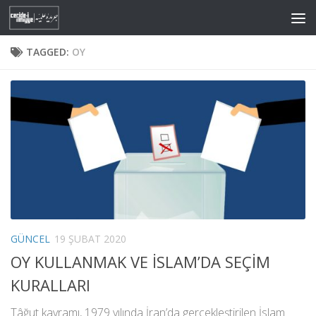
Skip to content
TAGGED:
OY
GÜNCEL
19 ŞUBAT 2020
OY KULLANMAK VE İSLAM’DA SEÇİM
KURALLARI
Tâğut kavramı, 1979 yılında İran’da gerçekleştirilen İslam