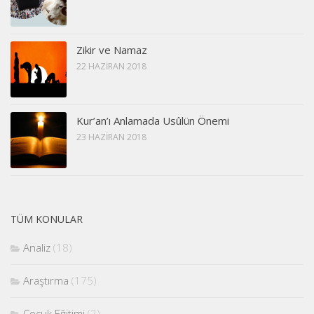
Zikir ve Namaz
22 HAZIRAN 2018
Kur’an’ı Anlamada Usûlün Önemi
23 HAZIRAN 2018
TÜM KONULAR
Analiz
(18)
Araştırma
(175)
Çocuk Eğitimi
(2)