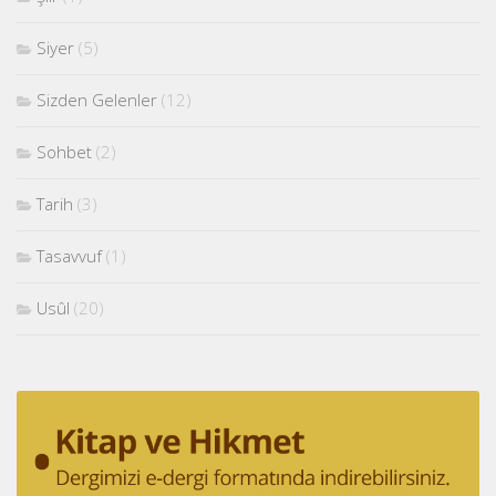
Siyer
(5)
Sizden Gelenler
(12)
Sohbet
(2)
Tarih
(3)
Tasavvuf
(1)
Usûl
(20)