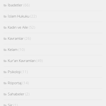
İbadetler
(66)
İslam Hukuku
(22)
Kadın ve Aile
(52)
Kavramlar
(26)
Kelam
(10)
Kur'an Kavramları
(49)
Psikoloji
(11)
Röportaj
(14)
Sahabeler
(2)
Şiir
(1)