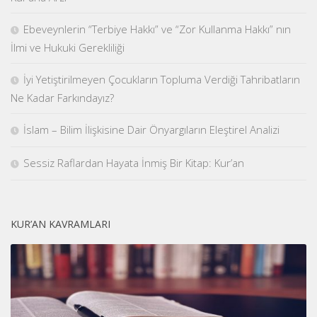
Ebeveynlerin “Terbiye Hakkı” ve “Zor Kullanma Hakkı” nın
İlmi ve Hukuki Gerekliliği
İyi Yetiştirilmeyen Çocukların Topluma Verdiği Tahribatların
Ne Kadar Farkındayız?
İslam – Bilim İlişkisine Dair Önyargıların Eleştirel Analizi
Sessiz Raflardan Hayata İnmiş Bir Kitap: Kur’an
KUR’AN KAVRAMLARI