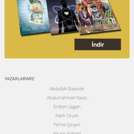
YAZARLARIMIZ
Abdullah Bayındır
Abdurrahman Yazıcı
Erdem Uygan
Fatih Orum
Fehmi Çeçen
Hişam Alabed