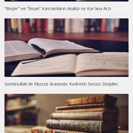
“Beşer” ve “İnsan” Kavramların Analizi ve Kur’ana Arzı
Sünnetullah ile Mucize Arasında: Kudretin Sessiz Disiplini..