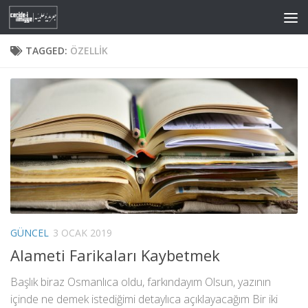
Skip to content
TAGGED:
ÖZELLIK
GÜNCEL
3 OCAK 2019
Alameti Farikaları Kaybetmek
Başlık biraz Osmanlıca oldu, farkındayım Olsun, yazının
içinde ne demek istediğimi detaylıca açıklayacağım Bir iki