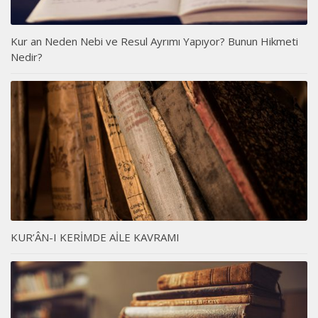
Kur an Neden Nebi ve Resul Ayrımı Yapıyor? Bunun Hikmeti
Nedir?
KUR’ÂN-I KERİMDE AİLE KAVRAMI