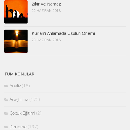
Zikir ve Namaz
22 HAZIRAN 2018
Kur’an’ı Anlamada Usûlün Önemi
23 HAZIRAN 2018
TÜM KONULAR
Analiz
(18)
Araştırma
(175)
Çocuk Eğitimi
(2)
Deneme
(197)