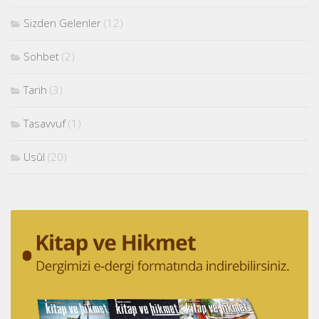
Sizden Gelenler
(12)
Sohbet
(2)
Tarih
(3)
Tasavvuf
(1)
Usûl
(20)