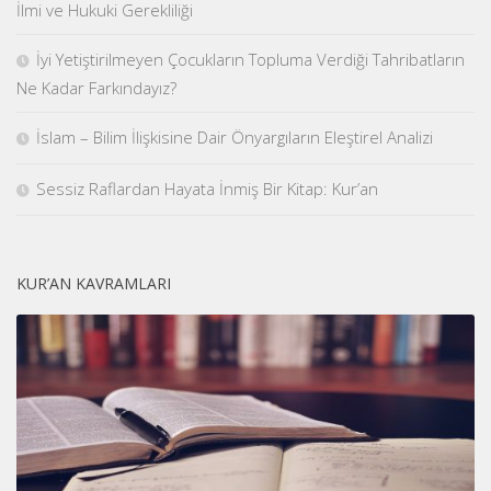
İlmi ve Hukuki Gerekliliği
İyi Yetiştirilmeyen Çocukların Topluma Verdiği Tahribatların
Ne Kadar Farkındayız?
İslam – Bilim İlişkisine Dair Önyargıların Eleştirel Analizi
Sessiz Raflardan Hayata İnmiş Bir Kitap: Kur’an
KUR’AN KAVRAMLARI