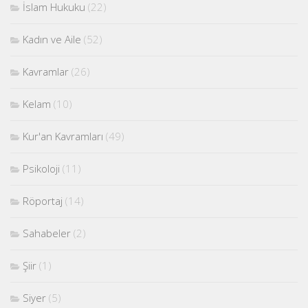
İslam Hukuku
(22)
Kadın ve Aile
(52)
Kavramlar
(26)
Kelam
(10)
Kur'an Kavramları
(49)
Psikoloji
(11)
Röportaj
(14)
Sahabeler
(2)
Şiir
(1)
Siyer
(5)