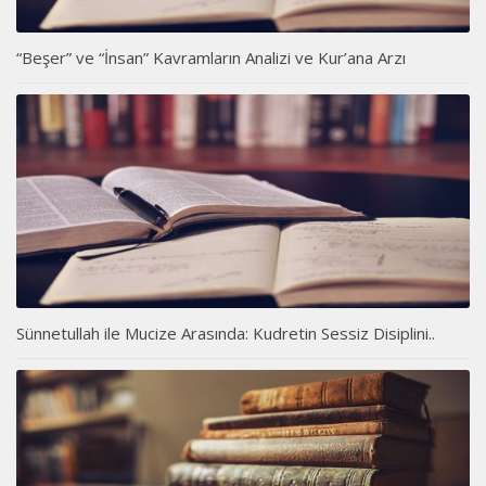
“Beşer” ve “İnsan” Kavramların Analizi ve Kur’ana Arzı
Sünnetullah ile Mucize Arasında: Kudretin Sessiz Disiplini..