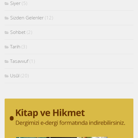
Siyer
(5)
Sizden Gelenler
(12)
Sohbet
(2)
Tarih
(3)
Tasavvuf
(1)
Usûl
(20)