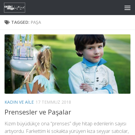
Skip to content
TAGGED:
PAŞA
KADIN VE AILE
17 TEMMUZ 2018
Prensesler ve Paşalar
Kızım büyüdükçe ona “prenses” diye hitap edenlerin sayısı
artıyordu. Farkettim ki sokakta yürüyen kıza seyyar satıcılar,