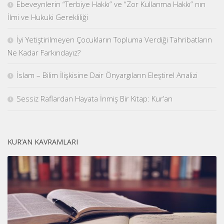
Ebeveynlerin “Terbiye Hakkı” ve “Zor Kullanma Hakkı” nın
İlmi ve Hukuki Gerekliliği
İyi Yetiştirilmeyen Çocukların Topluma Verdiği Tahribatların
Ne Kadar Farkındayız?
İslam – Bilim İlişkisine Dair Önyargıların Eleştirel Analizi
Sessiz Raflardan Hayata İnmiş Bir Kitap: Kur’an
KUR’AN KAVRAMLARI