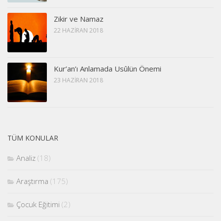
Zikir ve Namaz
22 HAZIRAN 2018
Kur’an’ı Anlamada Usûlün Önemi
23 HAZIRAN 2018
TÜM KONULAR
Analiz
(18)
Araştırma
(175)
Çocuk Eğitimi
(2)