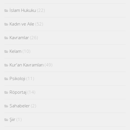
İslam Hukuku
(22)
Kadın ve Aile
(52)
Kavramlar
(26)
Kelam
(10)
Kur'an Kavramları
(49)
Psikoloji
(11)
Röportaj
(14)
Sahabeler
(2)
Şiir
(1)