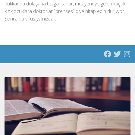
dükkanda dolaşana tezgahtarlar, muayeneye gelen küçük
kız çocuklara doktorlar “prenses” diye hitap edip duruyor.
Sonra bu virüs yalnızca...