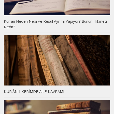
Kur an Neden Nebi ve Resul Ayrımı Yapıyor? Bunun Hikmeti
Nedir?
KUR’ÂN-I KERİMDE AİLE KAVRAMI