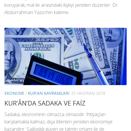
koruyarak, mal ile arasındaki ilişkiyi yeniden düzenler. Dr.
Abdurrahman Yazıcı’nın kaleme...
EKONOMI
/
KUR'AN KAVRAMLARI
25 HAZIRAN 2018
KUR’ÂN’DA SADAKA VE FAİZ
Sadaka, ekonominin olmazsa olmazıdır. İhtiyaçları
karşılamakla kalmaz, dışa itilenleri yeniden ekonomiye
kazandırır. Sağladığı güven ve tatmin ortamı ile de