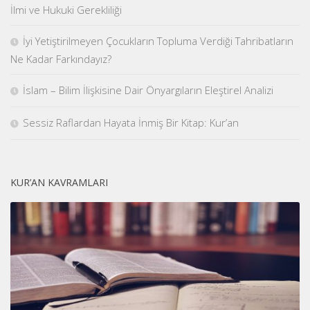
İlmi ve Hukuki Gerekliliği
İyi Yetiştirilmeyen Çocukların Topluma Verdiği Tahribatların
Ne Kadar Farkındayız?
İslam – Bilim İlişkisine Dair Önyargıların Eleştirel Analizi
Sessiz Raflardan Hayata İnmiş Bir Kitap: Kur’an
KUR’AN KAVRAMLARI