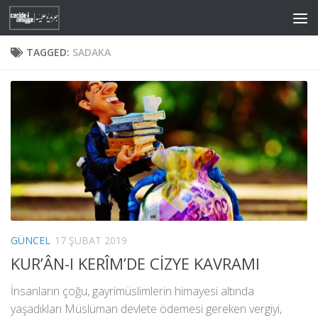
Skip to content
TAGGED:
SADAKA
GÜNCEL
17 ŞUBAT 2019
KUR’ÂN-I KERÎM’DE CİZYE KAVRAMI
İnsanların çoğu, gayrimüslimlerin himayesi altında
yaşadıkları Müslüman devlete ödemesi gereken vergiyi,