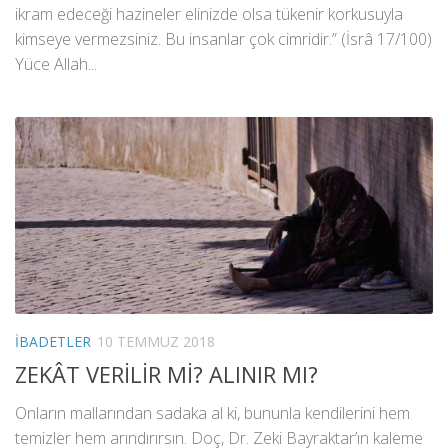
ikram edeceği hazineler elinizde olsa tükenir korkusuyla
kimseye vermezsiniz. Bu insanlar çok cimridir.” (İsrâ 17/100)
Yüce Allah...
İBADETLER
10 TEMMUZ 2018
ZEKÂT VERİLİR Mİ? ALINIR MI?
Onların mallarından sadaka al ki, bununla kendilerini hem
temizler hem arındırırsın. Doç, Dr. Zeki Bayraktar’ın kaleme