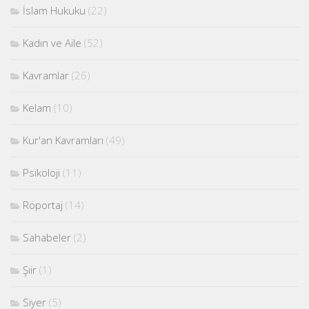
İslam Hukuku
(22)
Kadın ve Aile
(52)
Kavramlar
(26)
Kelam
(10)
Kur'an Kavramları
(49)
Psikoloji
(11)
Röportaj
(14)
Sahabeler
(2)
Şiir
(1)
Siyer
(5)