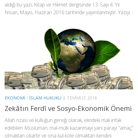
aldığı bu yazı, Kitap ve Hikmet dergisinde 13. Sayı 4. Yıl
Nisan, Mayıs, Haziran 2016 tarihinde yayımlanmıştır. Yazıyı...
EKONOMI
/
İSLAM HUKUKU
6 TEMMUZ 2018
Zekâtın Ferdî ve Sosyo-Ekonomik Önemi
Allah rızası ve kulluğun gereği olarak, elindeki malı infak
edebilen Müslüman, mal-mülk kazanmayı yani parayı “amaç”
olmaktan çıkartır ve ona kul-köle olmaktan kendini