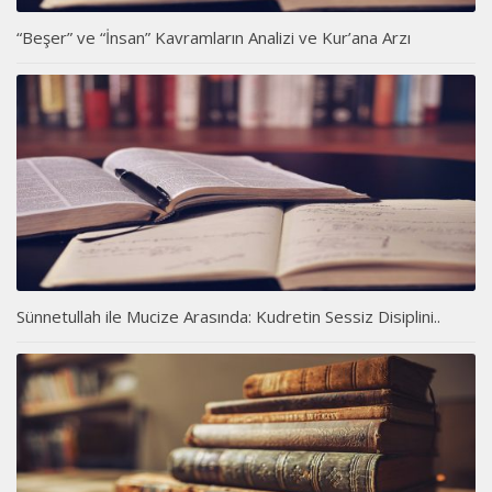
“Beşer” ve “İnsan” Kavramların Analizi ve Kur’ana Arzı
Sünnetullah ile Mucize Arasında: Kudretin Sessiz Disiplini..