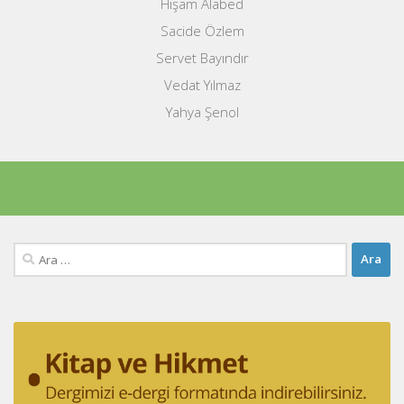
Hişam Alabed
Sacide Özlem
Servet Bayındır
Vedat Yılmaz
Yahya Şenol
Arama: