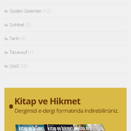
Sizden Gelenler
(12)
Sohbet
(2)
Tarih
(3)
Tasavvuf
(1)
Usûl
(20)