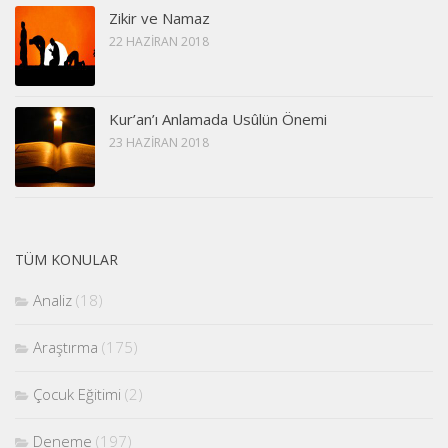
Zikir ve Namaz
22 HAZIRAN 2018
Kur’an’ı Anlamada Usûlün Önemi
23 HAZIRAN 2018
TÜM KONULAR
Analiz
(18)
Araştırma
(175)
Çocuk Eğitimi
(2)
Deneme
(197)