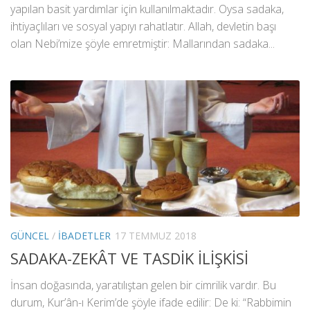
yapılan basit yardımlar için kullanılmaktadır. Oysa sadaka,
ihtiyaçlıları ve sosyal yapıyı rahatlatır. Allah, devletin başı
olan Nebi’mize şöyle emretmiştir: Mallarından sadaka...
GÜNCEL
/
İBADETLER
17 TEMMUZ 2018
SADAKA-ZEKÂT VE TASDİK İLİŞKİSİ
İnsan doğasında, yaratılıştan gelen bir cimrilik vardır. Bu
durum, Kur’ân-ı Kerim’de şöyle ifade edilir: De ki: “Rabbimin