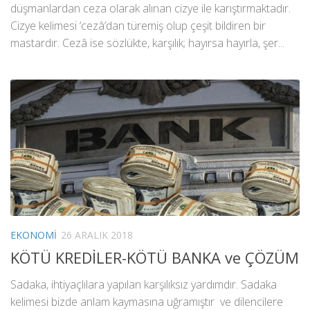
düşmanlardan ceza olarak alınan cizye ile karıştırmaktadır.
Cizye kelimesi ‘cezâ’dan türemiş olup çeşit bildiren bir
mastardır. Cezâ ise sözlükte, karşılık; hayırsa hayırla, şer...
EKONOMI
26 ARALIK 2018
KÖTÜ KREDİLER-KÖTÜ BANKA ve ÇÖZÜM
Sadaka, ihtiyaçlılara yapılan karşılıksız yardımdır. Sadaka
kelimesi bizde anlam kaymasına uğramıştır ve dilencilere