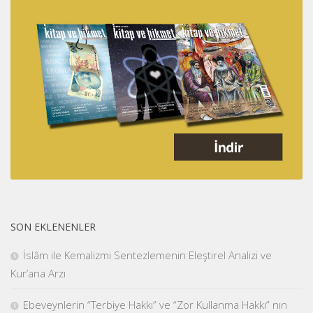
SON EKLENENLER
İslâm ile Kemalizmi Sentezlemenin Eleştirel Analizi ve
Kur’ana Arzı
Ebeveynlerin “Terbiye Hakkı” ve “Zor Kullanma Hakkı” nın