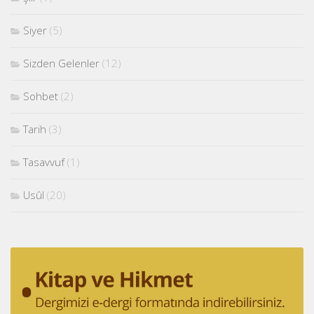
Siyer
(5)
Sizden Gelenler
(12)
Sohbet
(2)
Tarih
(3)
Tasavvuf
(1)
Usûl
(20)