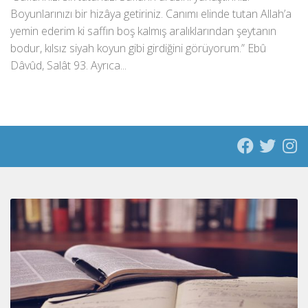
Boyunlarınızı bir hizâya getiriniz. Canımı elinde tutan Allah’a
yemin ederim ki saffın boş kalmış aralıklarından şeytanın
bodur, kılsız siyah koyun gibi girdiğini görüyorum.” Ebû
Dâvûd, Salât 93. Ayrıca...