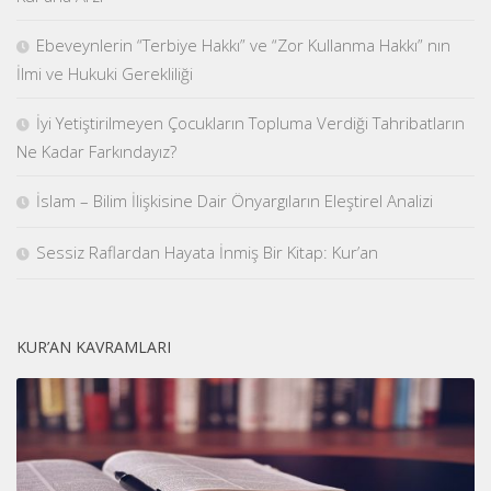
Ebeveynlerin “Terbiye Hakkı” ve “Zor Kullanma Hakkı” nın
İlmi ve Hukuki Gerekliliği
İyi Yetiştirilmeyen Çocukların Topluma Verdiği Tahribatların
Ne Kadar Farkındayız?
İslam – Bilim İlişkisine Dair Önyargıların Eleştirel Analizi
Sessiz Raflardan Hayata İnmiş Bir Kitap: Kur’an
KUR’AN KAVRAMLARI