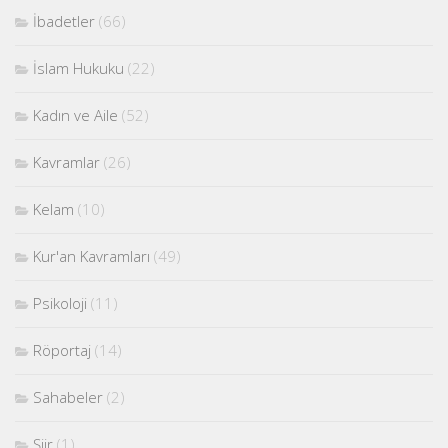
İbadetler
(66)
İslam Hukuku
(22)
Kadın ve Aile
(52)
Kavramlar
(26)
Kelam
(10)
Kur'an Kavramları
(49)
Psikoloji
(11)
Röportaj
(14)
Sahabeler
(2)
Şiir
(1)