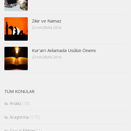
Zikir ve Namaz
22 HAZIRAN 2018
Kur’an’ı Anlamada Usûlün Önemi
23 HAZIRAN 2018
TÜM KONULAR
Analiz
(18)
Araştırma
(175)
Çocuk Eğitimi
(2)