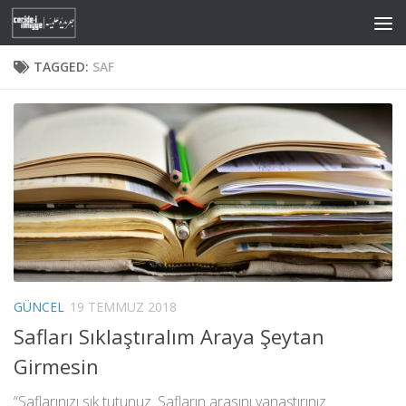
Skip to content
TAGGED:
SAF
GÜNCEL
19 TEMMUZ 2018
Safları Sıklaştıralım Araya Şeytan
Girmesin
“Saflarınızı sık tutunuz. Safların arasını yanaştırınız.