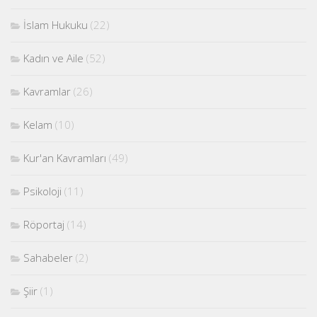
İslam Hukuku
(22)
Kadın ve Aile
(52)
Kavramlar
(26)
Kelam
(10)
Kur'an Kavramları
(49)
Psikoloji
(11)
Röportaj
(14)
Sahabeler
(2)
Şiir
(1)