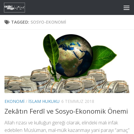
Skip to content
TAGGED:
SOSYO-EKONOMI
EKONOMI
/
İSLAM HUKUKU
6 TEMMUZ 2018
Zekâtın Ferdî ve Sosyo-Ekonomik Önemi
Allah rızası ve kulluğun gereği olarak, elindeki malı infak
edebilen Müslüman, mal-mülk kazanmayı yani parayı “amaç”