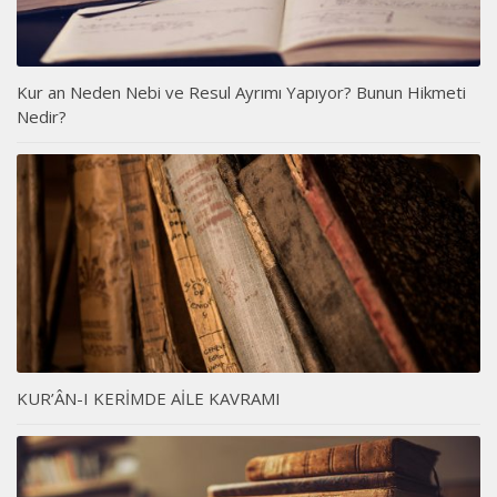
Kur an Neden Nebi ve Resul Ayrımı Yapıyor? Bunun Hikmeti
Nedir?
KUR’ÂN-I KERİMDE AİLE KAVRAMI