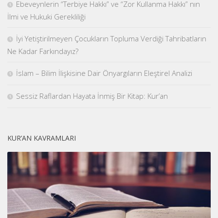
Ebeveynlerin “Terbiye Hakkı” ve “Zor Kullanma Hakkı” nın
İlmi ve Hukuki Gerekliliği
İyi Yetiştirilmeyen Çocukların Topluma Verdiği Tahribatların
Ne Kadar Farkındayız?
İslam – Bilim İlişkisine Dair Önyargıların Eleştirel Analizi
Sessiz Raflardan Hayata İnmiş Bir Kitap: Kur’an
KUR’AN KAVRAMLARI