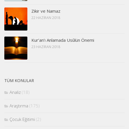
Zikir ve Namaz
22 HAZIRAN 2018
Kur’an’ı Anlamada Usûlün Önemi
23 HAZIRAN 2018
TÜM KONULAR
Analiz
(18)
Araştırma
(175)
Çocuk Eğitimi
(2)