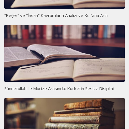
“Beşer” ve “İnsan” Kavramların Analizi ve Kur’ana Arzı
Sünnetullah ile Mucize Arasında: Kudretin Sessiz Disiplini..