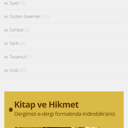
Siyer
(5)
Sizden Gelenler
(12)
Sohbet
(2)
Tarih
(3)
Tasavvuf
(1)
Usûl
(20)