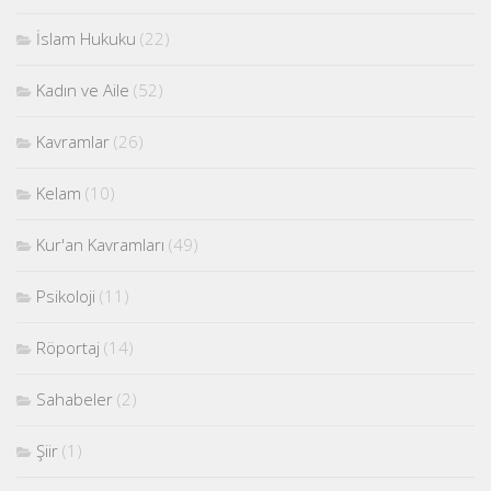
İslam Hukuku
(22)
Kadın ve Aile
(52)
Kavramlar
(26)
Kelam
(10)
Kur'an Kavramları
(49)
Psikoloji
(11)
Röportaj
(14)
Sahabeler
(2)
Şiir
(1)