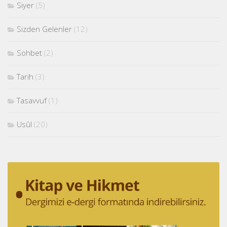
Siyer
(5)
Sizden Gelenler
(12)
Sohbet
(2)
Tarih
(3)
Tasavvuf
(1)
Usûl
(20)