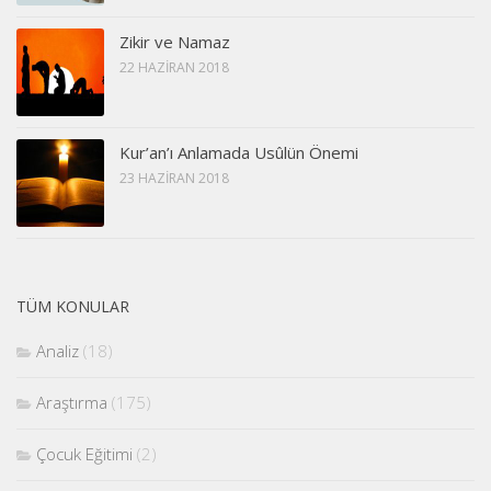
Zikir ve Namaz
22 HAZIRAN 2018
Kur’an’ı Anlamada Usûlün Önemi
23 HAZIRAN 2018
TÜM KONULAR
Analiz
(18)
Araştırma
(175)
Çocuk Eğitimi
(2)