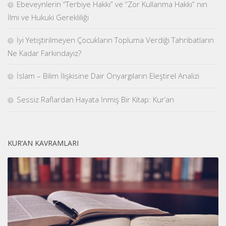
Ebeveynlerin “Terbiye Hakkı” ve “Zor Kullanma Hakkı” nın
İlmi ve Hukuki Gerekliliği
İyi Yetiştirilmeyen Çocukların Topluma Verdiği Tahribatların
Ne Kadar Farkındayız?
İslam – Bilim İlişkisine Dair Önyargıların Eleştirel Analizi
Sessiz Raflardan Hayata İnmiş Bir Kitap: Kur’an
KUR’AN KAVRAMLARI