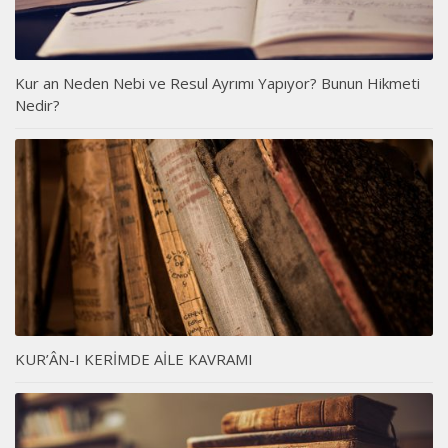
Kur an Neden Nebi ve Resul Ayrımı Yapıyor? Bunun Hikmeti
Nedir?
KUR’ÂN-I KERİMDE AİLE KAVRAMI