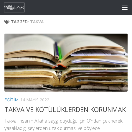
Skip to content
TAGGED:
TAKVA
EĞITIM
14 MAYIS 2022
TAKVA VE KÖTÜLÜKLERDEN KORUNMAK
Takva, insanın Allaha saygı duyduğu için O’ndan çekinerek,
yasakladığı şeylerden uzak durması ve böylece