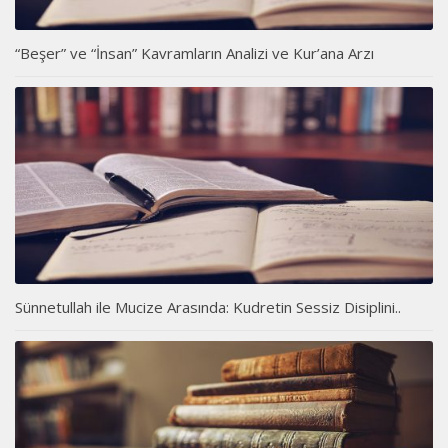
“Beşer” ve “İnsan” Kavramların Analizi ve Kur’ana Arzı
Sünnetullah ile Mucize Arasında: Kudretin Sessiz Disiplini..