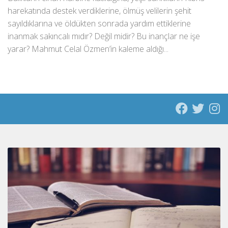
harekatında destek verdiklerine, ölmüş velilerin şehit
sayıldıklarına ve öldükten sonrada yardım ettiklerine
inanmak sakıncalı mıdır? Değil midir? Bu inançlar ne işe
yarar? Mahmut Celal Özmen’in kaleme aldığı...