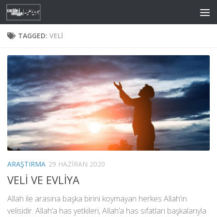
Skip to content
TAGGED:
VELI
ARAŞTIRMA
29 HAZIRAN 2020
VELİ VE EVLİYA
Allah ile arasına başka birini koymayan herkes Allah’ın
velisidir. Allah’a has yetkileri, Allah’a has sıfatları başkalarıyla