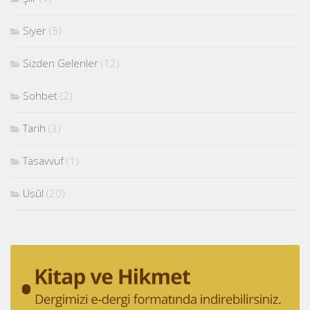
Siyer
(5)
Sizden Gelenler
(12)
Sohbet
(2)
Tarih
(3)
Tasavvuf
(1)
Usûl
(20)