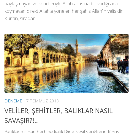
paylaşmayan ve kendileriyle Allah arasına bir varlığı aracı
koymayan direkt Allah’a yönelen her şahıs Allah’ın velisidir.
Kur’ân, sıradan...
DENEME
17 TEMMUZ 2018
VELİLER, ŞEHİTLER, BALIKLAR NASIL
SAVAŞIR?!..
Balıkların cihan harbine katıldığına, yeşil sarıklıların Kıbrıs