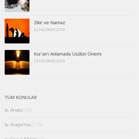
Zikir ve Namaz
22 HAZIRAN 2018
Kur’an’ı Anlamada Usûlün Önemi
23 HAZIRAN 2018
TÜM KONULAR
Analiz
(18)
Araştırma
(175)
Çocuk Eğitimi
(2)