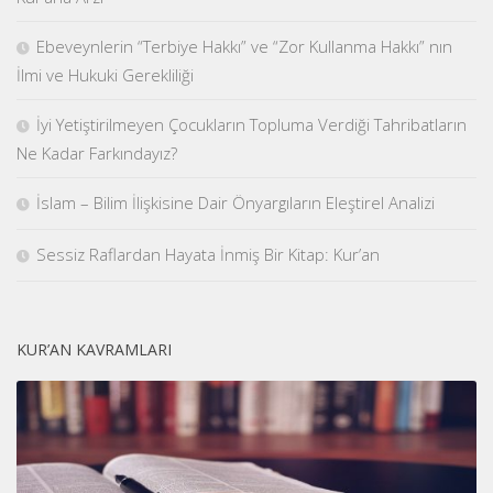
Ebeveynlerin “Terbiye Hakkı” ve “Zor Kullanma Hakkı” nın
İlmi ve Hukuki Gerekliliği
İyi Yetiştirilmeyen Çocukların Topluma Verdiği Tahribatların
Ne Kadar Farkındayız?
İslam – Bilim İlişkisine Dair Önyargıların Eleştirel Analizi
Sessiz Raflardan Hayata İnmiş Bir Kitap: Kur’an
KUR’AN KAVRAMLARI