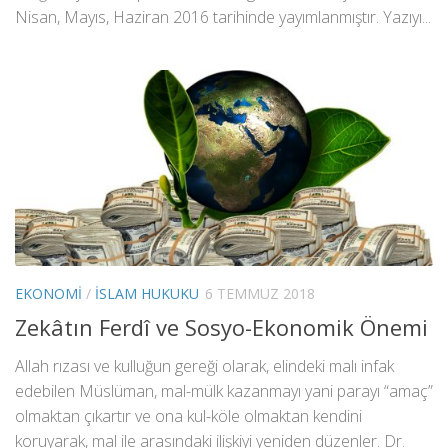
Nisan, Mayıs, Haziran 2016 tarihinde yayımlanmıştır. Yazıyı...
EKONOMI
/
İSLAM HUKUKU
6 TEMMUZ 2018
Zekâtın Ferdî ve Sosyo-Ekonomik Önemi
Allah rızası ve kulluğun gereği olarak, elindeki malı infak
edebilen Müslüman, mal-mülk kazanmayı yani parayı “amaç”
olmaktan çıkartır ve ona kul-köle olmaktan kendini
koruyarak, mal ile arasındaki ilişkiyi yeniden düzenler. Dr.