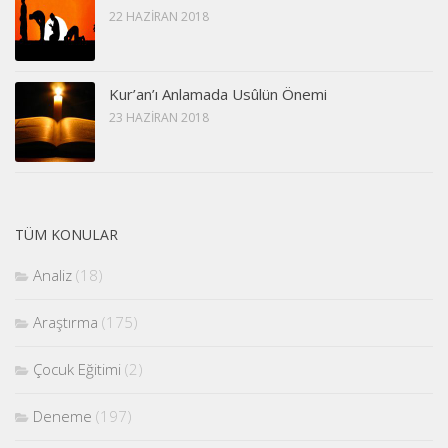
22 HAZIRAN 2018
Kur’an’ı Anlamada Usûlün Önemi
23 HAZIRAN 2018
TÜM KONULAR
Analiz
(18)
Araştırma
(175)
Çocuk Eğitimi
(2)
Deneme
(197)