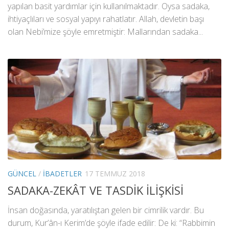
yapılan basit yardımlar için kullanılmaktadır. Oysa sadaka,
ihtiyaçlıları ve sosyal yapıyı rahatlatır. Allah, devletin başı
olan Nebi’mize şöyle emretmiştir: Mallarından sadaka...
GÜNCEL
/
İBADETLER
17 TEMMUZ 2018
SADAKA-ZEKÂT VE TASDİK İLİŞKİSİ
İnsan doğasında, yaratılıştan gelen bir cimrilik vardır. Bu
durum, Kur’ân-ı Kerim’de şöyle ifade edilir: De ki: “Rabbimin