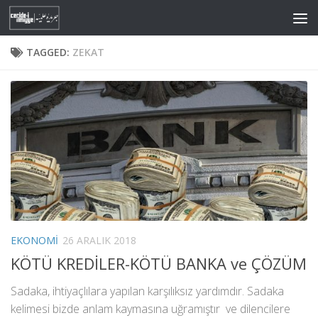
Skip to content
TAGGED:
ZEKAT
EKONOMI
26 ARALIK 2018
KÖTÜ KREDİLER-KÖTÜ BANKA ve ÇÖZÜM
Sadaka, ihtiyaçlılara yapılan karşılıksız yardımdır. Sadaka
kelimesi bizde anlam kaymasına uğramıştır ve dilencilere