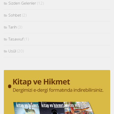
Sizden Gelenler
(12)
Sohbet
(2)
Tarih
(3)
Tasavvuf
(1)
Usûl
(20)