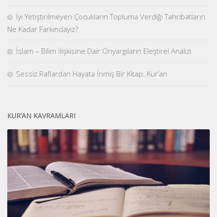
İyi Yetiştirilmeyen Çocukların Topluma Verdiği Tahribatların
Ne Kadar Farkındayız?
İslam – Bilim İlişkisine Dair Önyargıların Eleştirel Analizi
Sessiz Raflardan Hayata İnmiş Bir Kitap: Kur’an
KUR’AN KAVRAMLARI