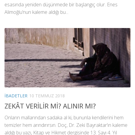
esasında yeniden düşünmede bir başlangıç olur. Enes
Alimoğlu’nun kaleme aldığı bu...
İBADETLER
10 TEMMUZ 2018
ZEKÂT VERİLİR Mİ? ALINIR MI?
Onların mallarından sadaka al ki, bununla kendilerini hem
temizler hem arındırırsın. Doç, Dr. Zeki Bayraktar’ın kaleme
aldığı bu yazı, Kitap ve Hikmet dergisinde 13. Sayı 4. Yıl