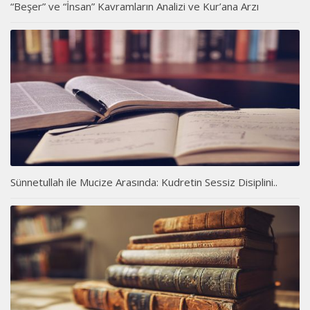
“Beşer” ve “İnsan” Kavramların Analizi ve Kur’ana Arzı
Sünnetullah ile Mucize Arasında: Kudretin Sessiz Disiplini..