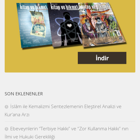
SON EKLENENLER
İslâm ile Kemalizmi Sentezlemenin Eleştirel Analizi ve
Kur’ana Arzı
Ebeveynlerin “Terbiye Hakkı” ve “Zor Kullanma Hakkı” nın
İlmi ve Hukuki Gerekliliği