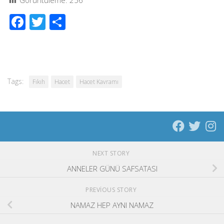
Görüntüleme:
256
Facebook
Twitter
Share
Tags:
Fıkıh
Hacet
Hacet Kavramı
NEXT STORY
ANNELER GÜNÜ SAFSATASI
PREVIOUS STORY
NAMAZ HEP AYNI NAMAZ