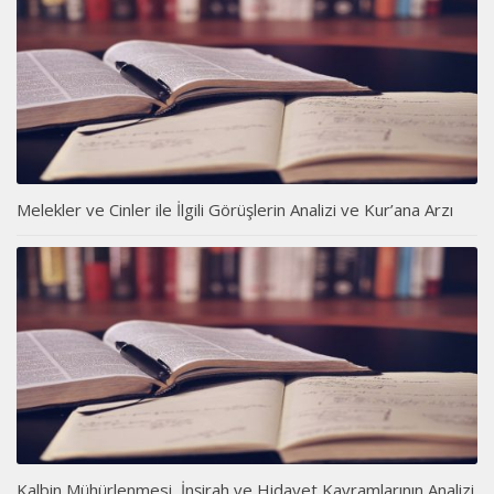
Melekler ve Cinler ile İlgili Görüşlerin Analizi ve Kur’ana Arzı
Kalbin Mühürlenmesi, İnşirah ve Hidayet Kavramlarının Analizi