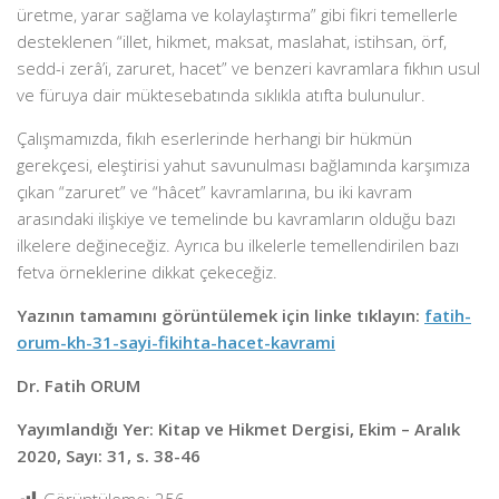
üretme, yarar sağlama ve kolaylaştırma” gibi fikri temellerle
desteklenen “illet, hikmet, maksat, maslahat, istihsan, örf,
sedd-i zerâ’i, zaruret, hacet” ve benzeri kavramlara fıkhın usul
ve füruya dair müktesebatında sıklıkla atıfta bulunulur.
Çalışmamızda, fıkıh eserlerinde herhangi bir hükmün
gerekçesi, eleştirisi yahut savunulması bağlamında karşımıza
çıkan “zaruret” ve “hâcet” kavramlarına, bu iki kavram
arasındaki ilişkiye ve temelinde bu kavramların olduğu bazı
ilkelere değineceğiz. Ayrıca bu ilkelerle temellendirilen bazı
fetva örneklerine dikkat çekeceğiz.
Yazının tamamını görüntülemek için linke tıklayın:
fatih-
orum-kh-31-sayi-fikihta-hacet-kavrami
Dr. Fatih ORUM
Yayımlandığı Yer: Kitap ve Hikmet Dergisi, Ekim – Aralık
2020, Sayı: 31, s. 38-46