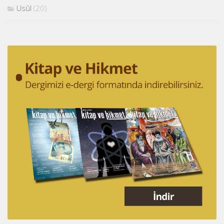
Usûl
(20)