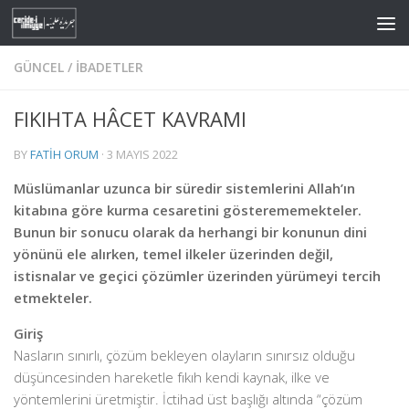
Skip to content
GÜNCEL
/
İBADETLER
FIKIHTA HÂCET KAVRAMI
BY
FATIH ORUM
·
3 MAYIS 2022
Müslümanlar uzunca bir süredir sistemlerini Allah’ın
kitabına göre kurma cesaretini gösterememekteler.
Bunun bir sonucu olarak da herhangi bir konunun dini
yönünü ele alırken, temel ilkeler üzerinden değil,
istisnalar ve geçici çözümler üzerinden yürümeyi tercih
etmekteler.
Giriş
Nasların sınırlı, çözüm bekleyen olayların sınırsız olduğu
düşüncesinden hareketle fıkıh kendi kaynak, ilke ve
yöntemlerini üretmiştir. İctihad üst başlığı altında “çözüm