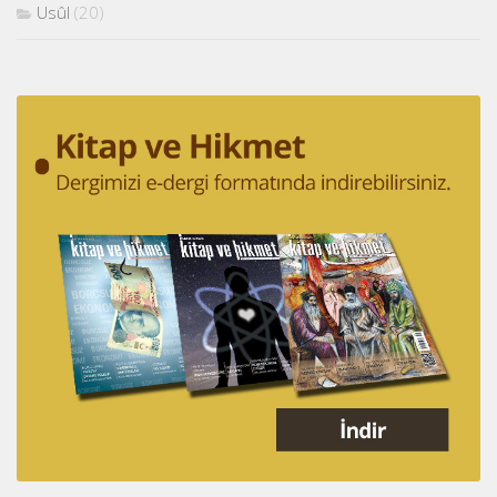
Usûl
(20)