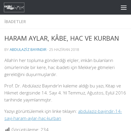
Skip to content
İBADETLER
HARAM AYLAR, KÂBE, HAC VE KURBAN
BY
ABDULAZIZ BAYINDIR
·
25 HAZIRAN 2018
Allah’ın her topluma gönderdiği elçiler, imkân bulanların
ömürlerinde bir kere, hac ibadeti için Mekke’ye gitmeleri
gerektiğini duyurmuşlardır.
Prof. Dr. Abdülaziz Bayındır’ın kaleme aldığı bu yazı, Kitap ve
Hikmet dergisinde 14. Sayı 4. Yıl Temmuz, Ağustos, Eylül 2016
tarihinde yayımlanmıştır.
Yazıyı görüntülemek için linke tıklayın:
abdulaziz-bayindir-14-
sayi-haram-aylar-hac-kurban
Görüntüleme:
234