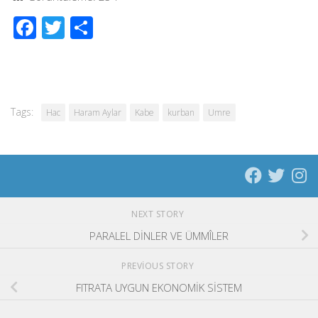
Facebook
Twitter
Share
Tags:
Hac
Haram Aylar
Kabe
kurban
Umre
NEXT STORY
PARALEL DİNLER VE ÜMMÎLER
PREVIOUS STORY
FITRATA UYGUN EKONOMİK SİSTEM