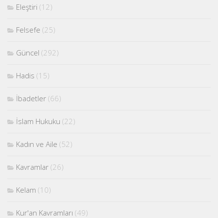
Eleştiri
(12)
Felsefe
(25)
Güncel
(292)
Hadis
(15)
İbadetler
(66)
İslam Hukuku
(22)
Kadın ve Aile
(52)
Kavramlar
(26)
Kelam
(10)
Kur'an Kavramları
(49)